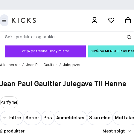
Søk i produkter og artikler
25% på freshe Body mists!
30% på MENGDER av beauty
/
/
Alle merker
Jean Paul Gaultier
Julegaver
Jean Paul Gaultier Julegave Til Henne
Parfyme
Filtre
Serier
Pris
Anmeldelser
Størrelse
Mottake
2 produkter
Mest solgt