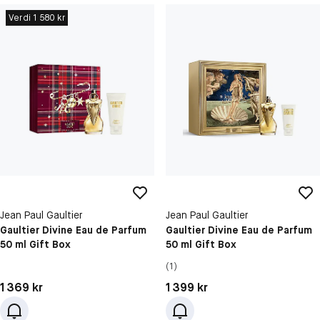
Verdi 1 580 kr
Jean Paul Gaultier
Jean Paul Gaultier
Gaultier Divine Eau de Parfum
Gaultier Divine Eau de Parfum
50 ml Gift Box
50 ml Gift Box
(1)
Pris: 1 369 kr
Pris: 1 399 kr
1 369 kr
1 399 kr