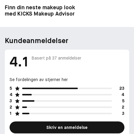
Finn din neste makeup look
med KICKS Makeup Advisor
Kundeanmeldelser
4.1
Basert på
37
anmeldelser
Se fordelingen av stjerner her
5
23
4
4
3
5
2
2
1
3
Skriv en anmeldelse