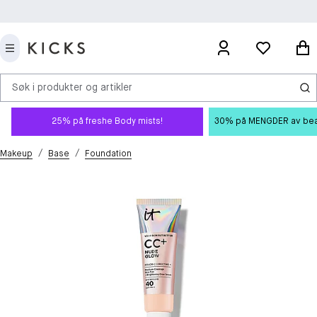
Søk i produkter og artikler
25% på freshe Body mists!
30% på MENGDER av beauty
/
/
Makeup
Base
Foundation