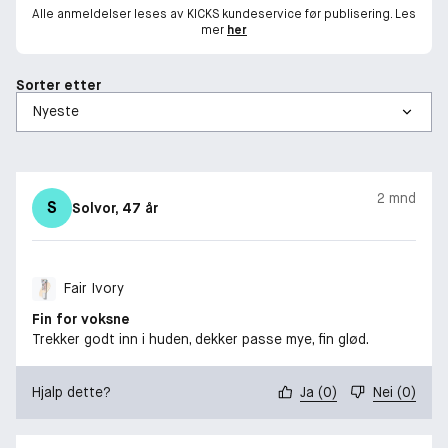
Alle anmeldelser leses av KICKS kundeservice før publisering. Les
mer
her
Sorter etter
2 mnd
S
Solvor
, 47 år
Fair Ivory
Fin for voksne
Trekker godt inn i huden, dekker passe mye, fin glød.
Hjalp dette?
Ja
(
0
)
Nei
(
0
)