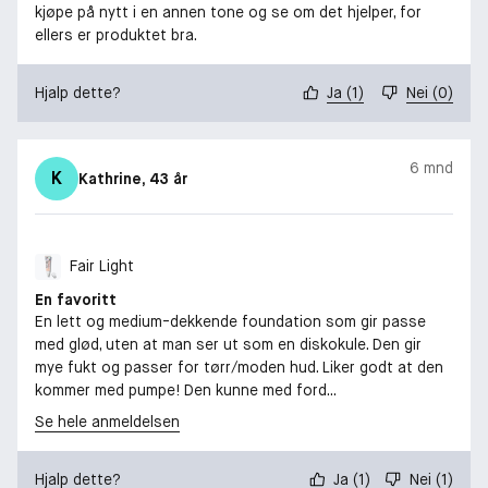
kjøpe på nytt i en annen tone og se om det hjelper, for
ellers er produktet bra.
Hjalp dette?
Ja
(
1
)
Nei
(
0
)
6 mnd
K
Kathrine
, 43 år
Fair Light
En favoritt
En lett og medium-dekkende foundation som gir passe
med glød, uten at man ser ut som en diskokule. Den gir
mye fukt og passer for tørr/moden hud. Liker godt at den
kommer med pumpe! Den kunne med ford...
Se hele anmeldelsen
Hjalp dette?
Ja
(
1
)
Nei
(
1
)