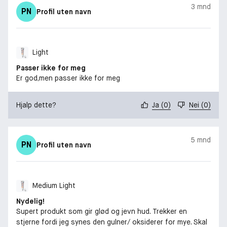
3 mnd
PN
Profil uten navn
Light
Passer ikke for meg
Er god,men passer ikke for meg
Hjalp dette?
Ja
(
0
)
Nei
(
0
)
5 mnd
PN
Profil uten navn
Medium Light
Nydelig!
Supert produkt som gir glød og jevn hud. Trekker en
stjerne fordi jeg synes den gulner/ oksiderer for mye. Skal