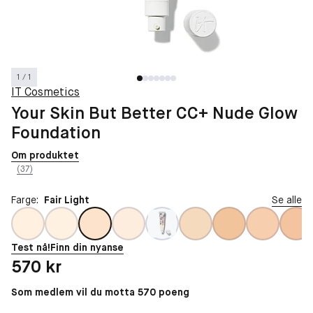
1 / 1
IT Cosmetics
Your Skin But Better CC+ Nude Glow
Foundation
Om produktet
(37)
Farge:
Fair Light
Se alle
Test nå!
Finn din nyanse
Pris: 570 kr
570 kr
Som medlem vil du motta 570 poeng