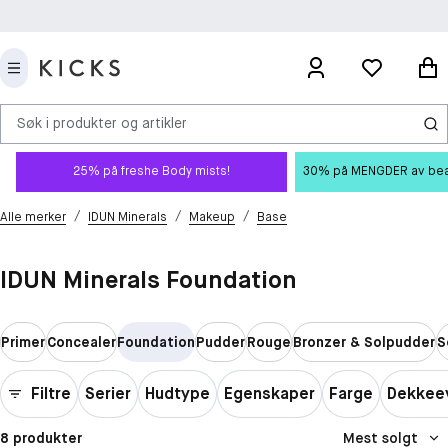
Søk i produkter og artikler
25% på freshe Body mists!
30% på MENGDER av beauty
/
/
/
Alle merker
IDUN Minerals
Makeup
Base
IDUN Minerals Foundation
Primer
Concealer
Foundation
Pudder
Rouge
Bronzer & Solpudder
S
Filtre
Serier
Hudtype
Egenskaper
Farge
Dekkee
8 produkter
Mest solgt