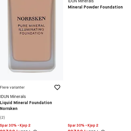
IDUN Minerals
Mineral Powder Foundation
Flere varianter
IDUN Minerals
Liquid Mineral Foundation
Norrsken
(2)
Spar 30% • Kjøp 2
Spar 30% • Kjøp 2
Pris: 237,30 kr
Pris: 237,30 kr