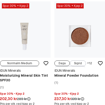
Spar 30%
Kjøp 2
Spar 30%
Kjøp 2
Norrmalm Medium
Daga
Sigrid
+
12
Gamla Stan L...
Ragnhild
IDUN Minerals
IDUN Minerals
Kungsholmen ...
Ingeborg
Hilda
Moisturizing Mineral Skin Tint
Mineral Powder Foundation
SPF30
Djurgården L...
(1)
Långholmen L...
(1)
Spar 30% • Kjøp 2
Spar 30% • Kjøp 2
Pris: 202,30 kr
Pris: 237,30 kr
202,30 kr
237,30 kr
Original pris:
Original pris:
289 kr
339 kr
Pris per stk. ved kjøp av 2
Pris per stk. ved kjøp av 2