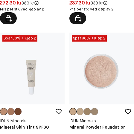
Pris: 272,30 kr
Pris: 237,30 kr
272,30 kr
237,30 kr
Original pris:
Original pris:
389 kr
339 kr
Pris per stk. ved kjøp av 2
Pris per stk. ved kjøp av 2
Spar 30%
Kjøp 2
Spar 30%
Kjøp 2
IDUN Minerals
IDUN Minerals
Mineral Skin Tint SPF30
Mineral Powder Foundation