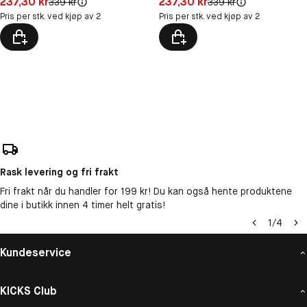
237,30 kr
237,30 kr
Original pris:
Original pris:
339 kr
339 kr
Pris per stk. ved kjøp av 2
Pris per stk. ved kjøp av 2
Rask levering og fri frakt
Fri frakt når du handler for 199 kr! Du kan også hente produktene
dine i butikk innen 4 timer helt gratis!
1
/
4
Kundeservice
KICKS Club