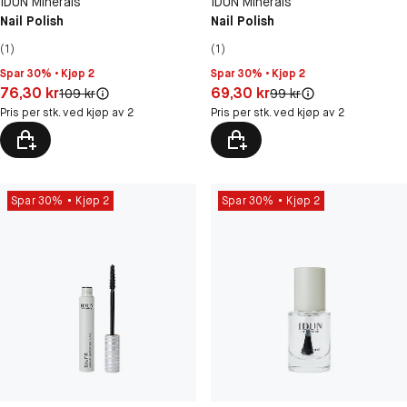
IDUN Minerals
IDUN Minerals
Nail Polish
Nail Polish
(1)
(1)
Spar 30% • Kjøp 2
Spar 30% • Kjøp 2
Pris: 76,30 kr
Pris: 69,30 kr
76,30 kr
69,30 kr
Original pris:
Original pris:
109 kr
99 kr
Pris per stk. ved kjøp av 2
Pris per stk. ved kjøp av 2
Spar 30%
Kjøp 2
Spar 30%
Kjøp 2