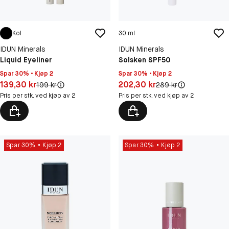
Kol
30 ml
IDUN Minerals
IDUN Minerals
Liquid Eyeliner
Solsken SPF50
Spar 30% • Kjøp 2
Spar 30% • Kjøp 2
Pris: 139,30 kr
Pris: 202,30 kr
139,30 kr
202,30 kr
Original pris:
Original pris:
199 kr
289 kr
Pris per stk. ved kjøp av 2
Pris per stk. ved kjøp av 2
Spar 30%
Kjøp 2
Spar 30%
Kjøp 2