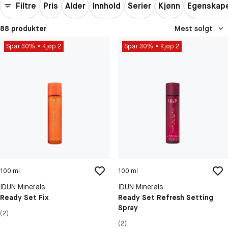
Filtre
Pris
Alder
Innhold
Serier
Kjønn
Egenskap
88 produkter
Mest solgt
Spar 30%
Kjøp 2
Spar 30%
Kjøp 2
100 ml
100 ml
IDUN Minerals
IDUN Minerals
Ready Set Fix
Ready Set Refresh Setting
Spray
(2)
(2)