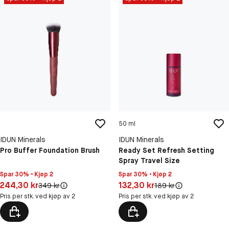
50 ml
IDUN Minerals
IDUN Minerals
Pro Buffer Foundation Brush
Ready Set Refresh Setting
Spray Travel Size
Spar 30% • Kjøp 2
Spar 30% • Kjøp 2
Pris: 244,30 kr
Pris: 132,30 kr
244,30 kr
132,30 kr
Original pris:
Original pris:
349 kr
189 kr
Pris per stk. ved kjøp av 2
Pris per stk. ved kjøp av 2