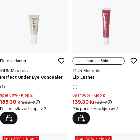
Flere varianter
Jasmina Shim...
Emelie Soft ...
IDUN Minerals
IDUN Minerals
Adele Dusty ...
Perfect Under Eye Concealer
Lip Lusher
Maria Cherry...
(1)
(1)
Spar 30% • Kjøp 2
Spar 30% • Kjøp 2
Pris: 188,30 kr
Pris: 139,30 kr
188,30 kr
139,30 kr
Original pris:
Original pris:
269 kr
199 kr
Pris per stk. ved kjøp av 2
Pris per stk. ved kjøp av 2
Spar 30%
Kjøp 2
Spar 30%
Kjøp 2