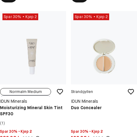
Spar 30%
Kjøp 2
Spar 30%
Kjøp 2
Norrmalm Medium
Strandgyllen
Gamla Stan L...
IDUN Minerals
IDUN Minerals
Kungsholmen ...
Moisturizing Mineral Skin Tint
Duo Concealer
SPF30
Djurgården L...
Långholmen L...
(1)
Spar 30% • Kjøp 2
Spar 30% • Kjøp 2