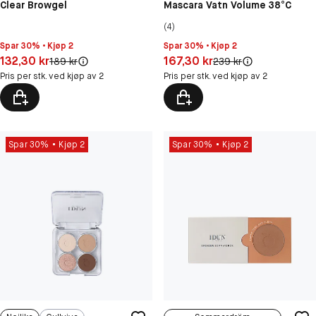
Clear Browgel
Mascara Vatn Volume 38°C
(4)
Spar 30% • Kjøp 2
Spar 30% • Kjøp 2
Pris: 132,30 kr
Pris: 167,30 kr
132,30 kr
167,30 kr
Original pris:
Original pris:
189 kr
239 kr
Pris per stk. ved kjøp av 2
Pris per stk. ved kjøp av 2
Spar 30%
Kjøp 2
Spar 30%
Kjøp 2