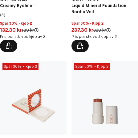
Creamy Eyeliner
Liquid Mineral Foundation
Nordic Veil
(3)
Spar 30% • Kjøp 2
Spar 30% • Kjøp 2
Pris: 132,30 kr
Pris: 237,30 kr
132,30 kr
237,30 kr
Original pris:
Original pris:
189 kr
339 kr
Pris per stk. ved kjøp av 2
Pris per stk. ved kjøp av 2
Spar 30%
Kjøp 2
Spar 30%
Kjøp 2