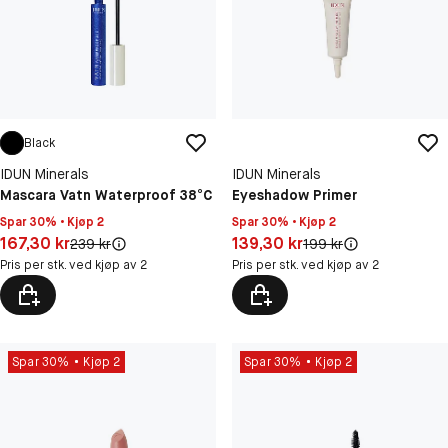
Black
IDUN Minerals
IDUN Minerals
Mascara Vatn Waterproof 38°C
Eyeshadow Primer
Spar 30% • Kjøp 2
Spar 30% • Kjøp 2
Pris: 167,30 kr
Pris: 139,30 kr
167,30 kr
139,30 kr
Original pris:
Original pris:
239 kr
199 kr
Pris per stk. ved kjøp av 2
Pris per stk. ved kjøp av 2
Spar 30%
Kjøp 2
Spar 30%
Kjøp 2