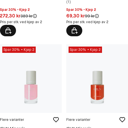
(1)
Spar 30% • Kjøp 2
Spar 30% • Kjøp 2
Pris: 272,30 kr
Pris: 69,30 kr
272,30 kr
69,30 kr
Original pris:
Original pris:
389 kr
99 kr
Pris per stk. ved kjøp av 2
Pris per stk. ved kjøp av 2
Spar 30%
Kjøp 2
Spar 30%
Kjøp 2
Flere varianter
Flere varianter