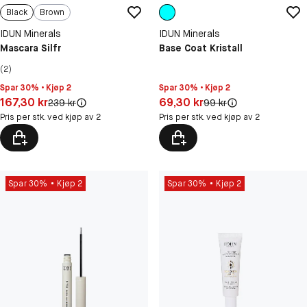
Black
Brown
IDUN Minerals
IDUN Minerals
Mascara Silfr
Base Coat Kristall
(2)
Spar 30% • Kjøp 2
Spar 30% • Kjøp 2
Pris: 167,30 kr
Pris: 69,30 kr
167,30 kr
69,30 kr
Original pris:
Original pris:
239 kr
99 kr
Pris per stk. ved kjøp av 2
Pris per stk. ved kjøp av 2
Spar 30%
Kjøp 2
Spar 30%
Kjøp 2