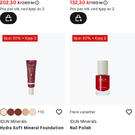
Pris: 202,30 kr
Pris: 132,30 kr
202,30 kr
132,30 kr
Original pris:
Original pris:
289 kr
189 kr
Pris per stk. ved kjøp av 2
Pris per stk. ved kjøp av 2
Spar 30%
Kjøp 2
Spar 30%
Kjøp 2
+
10
Flere varianter
IDUN Minerals
IDUN Minerals
Hydra Soft Mineral Foundation
Nail Polish