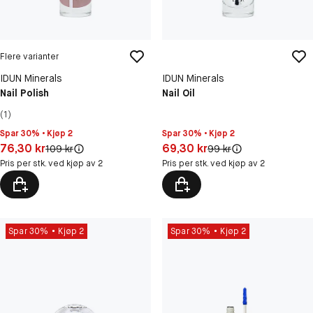
Flere varianter
IDUN Minerals
IDUN Minerals
Nail Polish
Nail Oil
(1)
Spar 30% • Kjøp 2
Spar 30% • Kjøp 2
Pris: 76,30 kr
Pris: 69,30 kr
76,30 kr
69,30 kr
Original pris:
Original pris:
109 kr
99 kr
Pris per stk. ved kjøp av 2
Pris per stk. ved kjøp av 2
Spar 30%
Kjøp 2
Spar 30%
Kjøp 2