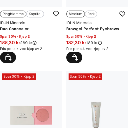
Ringblomma
Kaprifol
Medium
Dark
IDUN Minerals
IDUN Minerals
Duo Concealer
Browgel Perfect Eyebrows
Spar 30% • Kjøp 2
Spar 30% • Kjøp 2
Pris: 188,30 kr
Pris: 132,30 kr
188,30 kr
132,30 kr
Original pris:
Original pris:
269 kr
189 kr
Pris per stk. ved kjøp av 2
Pris per stk. ved kjøp av 2
Spar 30%
Kjøp 2
Spar 30%
Kjøp 2