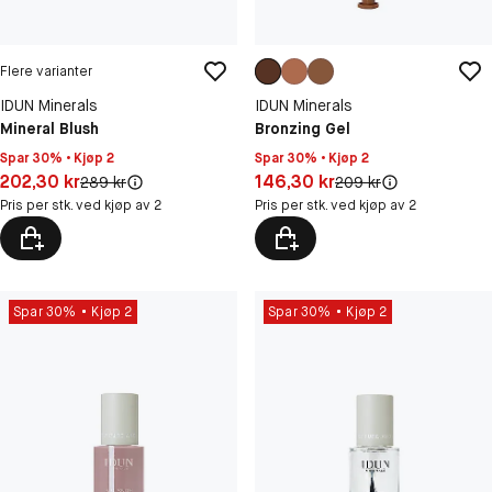
Flere varianter
IDUN Minerals
IDUN Minerals
Mineral Blush
Bronzing Gel
Spar 30% • Kjøp 2
Spar 30% • Kjøp 2
Pris: 202,30 kr
Pris: 146,30 kr
202,30 kr
146,30 kr
Original pris:
Original pris:
289 kr
209 kr
Pris per stk. ved kjøp av 2
Pris per stk. ved kjøp av 2
Spar 30%
Kjøp 2
Spar 30%
Kjøp 2