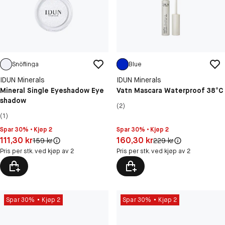
Snöflinga
Blue
IDUN Minerals
IDUN Minerals
Mineral Single Eyeshadow Eye
Vatn Mascara Waterproof 38°C
shadow
(2)
(1)
Spar 30% • Kjøp 2
Spar 30% • Kjøp 2
Pris: 111,30 kr
Pris: 160,30 kr
111,30 kr
160,30 kr
Original pris:
Original pris:
159 kr
229 kr
Pris per stk. ved kjøp av 2
Pris per stk. ved kjøp av 2
Spar 30%
Kjøp 2
Spar 30%
Kjøp 2