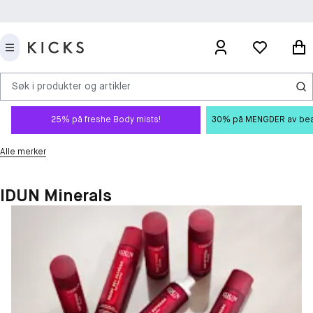
Søk i produkter og artikler
25% på freshe Body mists!
30% på MENGDER av beauty
Alle merker
IDUN Minerals