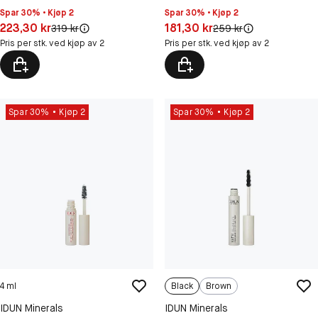
Spar 30% • Kjøp 2
Spar 30% • Kjøp 2
Pris: 223,30 kr
Pris: 181,30 kr
223,30 kr
181,30 kr
Original pris:
Original pris:
319 kr
259 kr
Pris per stk. ved kjøp av 2
Pris per stk. ved kjøp av 2
Spar 30%
Kjøp 2
Spar 30%
Kjøp 2
4 ml
Black
Brown
IDUN Minerals
IDUN Minerals