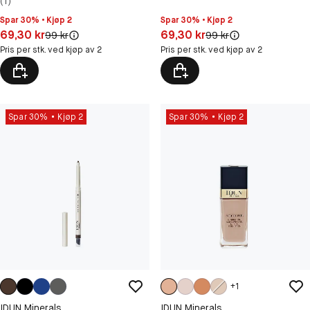
(1)
Spar 30% • Kjøp 2
Spar 30% • Kjøp 2
Pris: 69,30 kr
Pris: 69,30 kr
69,30 kr
69,30 kr
Original pris:
Original pris:
99 kr
99 kr
Pris per stk. ved kjøp av 2
Pris per stk. ved kjøp av 2
Spar 30%
Kjøp 2
Spar 30%
Kjøp 2
+
1
IDUN Minerals
IDUN Minerals