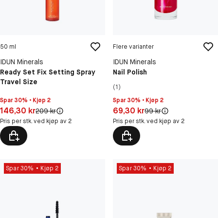
50 ml
Flere varianter
IDUN Minerals
IDUN Minerals
Ready Set Fix Setting Spray
Nail Polish
Travel Size
(1)
Spar 30% • Kjøp 2
Spar 30% • Kjøp 2
Pris: 146,30 kr
Pris: 69,30 kr
146,30 kr
69,30 kr
Original pris:
Original pris:
209 kr
99 kr
Pris per stk. ved kjøp av 2
Pris per stk. ved kjøp av 2
Spar 30%
Kjøp 2
Spar 30%
Kjøp 2