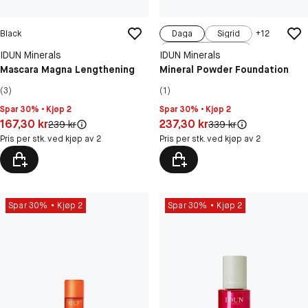
Black
Daga
Sigrid
+
12
Ragnhild
IDUN Minerals
IDUN Minerals
Ingeborg
Hilda
Mascara Magna Lengthening
Mineral Powder Foundation
(3)
(1)
Spar 30% • Kjøp 2
Spar 30% • Kjøp 2
Pris: 167,30 kr
Pris: 237,30 kr
167,30 kr
237,30 kr
Original pris:
Original pris:
239 kr
339 kr
Pris per stk. ved kjøp av 2
Pris per stk. ved kjøp av 2
Spar 30%
Kjøp 2
Spar 30%
Kjøp 2