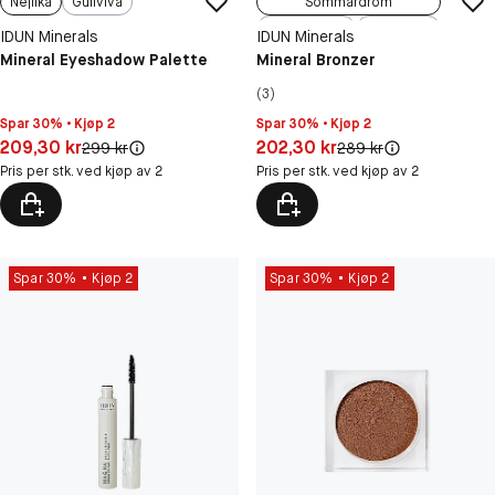
Nejlika
Gullviva
Sommardröm
Midnattssol
Skymning
IDUN Minerals
IDUN Minerals
Midsommar
Mineral Eyeshadow Palette
Mineral Bronzer
(3)
Spar 30% • Kjøp 2
Spar 30% • Kjøp 2
Pris: 209,30 kr
Pris: 202,30 kr
209,30 kr
202,30 kr
Original pris:
Original pris:
299 kr
289 kr
Pris per stk. ved kjøp av 2
Pris per stk. ved kjøp av 2
Spar 30%
Kjøp 2
Spar 30%
Kjøp 2