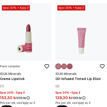
Spar 30%
Kjøp 2
Spar 30%
Kjøp 2
Flere varianter
IDUN Minerals
IDUN Minerals
Creme Lipstick
Oil-Infused Tinted Lip Elixir
(1)
(2)
Spar 30% • Kjøp 2
Spar 30% • Kjøp 2
Pris: 153,30 kr
Pris: 139,30 kr
153,30 kr
139,30 kr
Original pris:
Original pris:
219 kr
199 kr
Pris per stk. ved kjøp av 2
Pris per stk. ved kjøp av 2