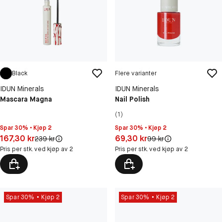
Black
Flere varianter
IDUN Minerals
IDUN Minerals
Mascara Magna
Nail Polish
(1)
Spar 30% • Kjøp 2
Spar 30% • Kjøp 2
Pris: 167,30 kr
Pris: 69,30 kr
167,30 kr
69,30 kr
Original pris:
Original pris:
239 kr
99 kr
Pris per stk. ved kjøp av 2
Pris per stk. ved kjøp av 2
Spar 30%
Kjøp 2
Spar 30%
Kjøp 2