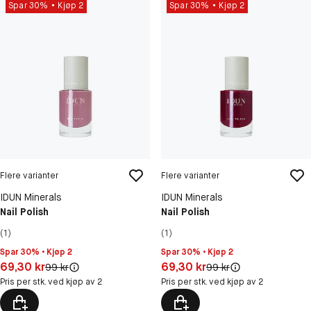
Spar 30%
Kjøp 2
Spar 30%
Kjøp 2
Flere varianter
Flere varianter
IDUN Minerals
IDUN Minerals
Nail Polish
Nail Polish
(1)
(1)
Spar 30% • Kjøp 2
Spar 30% • Kjøp 2
Pris: 69,30 kr
Pris: 69,30 kr
69,30 kr
69,30 kr
Original pris:
Original pris:
99 kr
99 kr
Pris per stk. ved kjøp av 2
Pris per stk. ved kjøp av 2