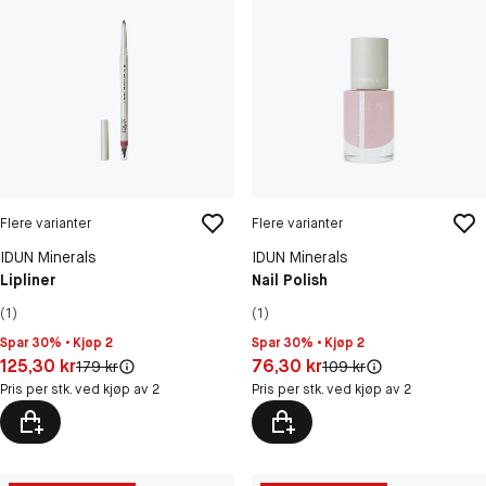
Flere varianter
Flere varianter
IDUN Minerals
IDUN Minerals
Lipliner
Nail Polish
(1)
(1)
Spar 30% • Kjøp 2
Spar 30% • Kjøp 2
Pris: 125,30 kr
Pris: 76,30 kr
125,30 kr
76,30 kr
Original pris:
Original pris:
179 kr
109 kr
Pris per stk. ved kjøp av 2
Pris per stk. ved kjøp av 2