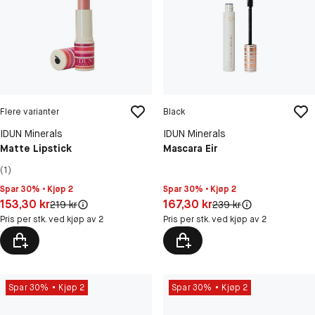
Flere varianter
Black
IDUN Minerals
IDUN Minerals
Matte Lipstick
Mascara Eir
(1)
Spar 30% • Kjøp 2
Spar 30% • Kjøp 2
Pris: 153,30 kr
Pris: 167,30 kr
153,30 kr
167,30 kr
Original pris:
Original pris:
219 kr
239 kr
Pris per stk. ved kjøp av 2
Pris per stk. ved kjøp av 2
Spar 30%
Kjøp 2
Spar 30%
Kjøp 2