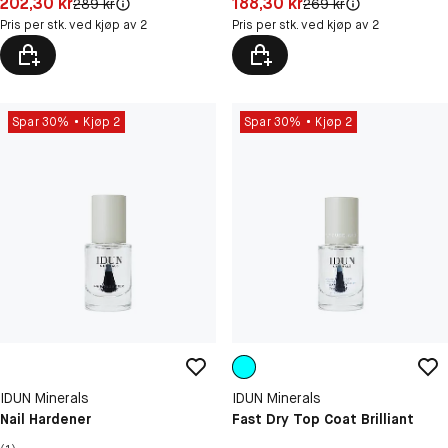
Pris: 202,30 kr
Pris: 188,30 kr
202,30 kr
188,30 kr
Original pris:
Original pris:
289 kr
269 kr
Pris per stk. ved kjøp av 2
Pris per stk. ved kjøp av 2
Spar 30%
Kjøp 2
Spar 30%
Kjøp 2
IDUN Minerals
IDUN Minerals
Nail Hardener
Fast Dry Top Coat Brilliant