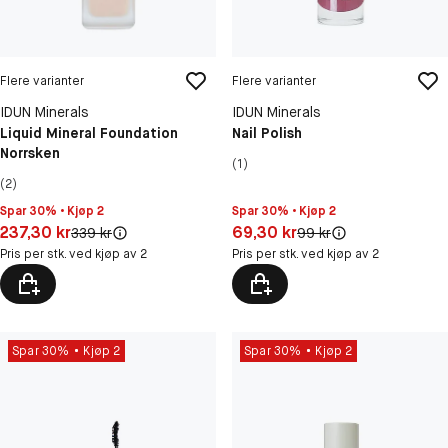
Flere varianter
Flere varianter
IDUN Minerals
IDUN Minerals
Liquid Mineral Foundation
Nail Polish
Norrsken
(1)
(2)
Spar 30% • Kjøp 2
Spar 30% • Kjøp 2
Pris: 237,30 kr
Pris: 69,30 kr
237,30 kr
69,30 kr
Original pris:
Original pris:
339 kr
99 kr
Pris per stk. ved kjøp av 2
Pris per stk. ved kjøp av 2
Spar 30%
Kjøp 2
Spar 30%
Kjøp 2