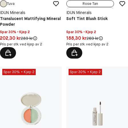
Tuva
Rose Tan
Strawberry Pink
IDUN Minerals
IDUN Minerals
Soft Peach
Translucent Mattifying Mineral
Soft Tint Blush Stick
Powder
Rose Mauve
Berry Red
Spar 30% • Kjøp 2
Spar 30% • Kjøp 2
Pris: 202,30 kr
Pris: 188,30 kr
202,30 kr
188,30 kr
Original pris:
Original pris:
289 kr
269 kr
Pris per stk. ved kjøp av 2
Pris per stk. ved kjøp av 2
Spar 30%
Kjøp 2
Spar 30%
Kjøp 2