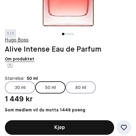
1 / 1
Hugo Boss
Alive Intense Eau de Parfum
Om produktet
(6)
Størrelse:
50 ml
30 ml
50 ml
80 ml
Pris: 1 449 kr
1 449 kr
Som medlem vil du motta 1449 poeng
Kjøp