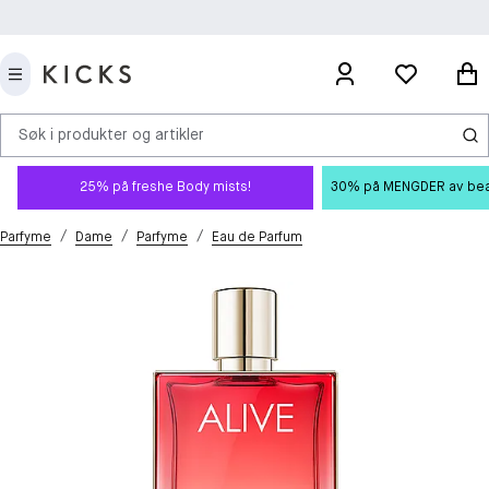
Søk i produkter og artikler
25% på freshe Body mists!
30% på MENGDER av beauty
/
/
/
Parfyme
Dame
Parfyme
Eau de Parfum