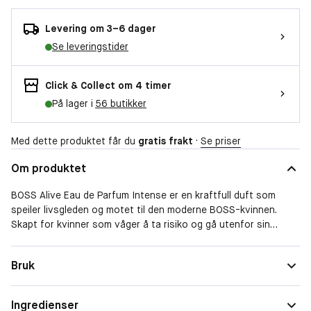
Levering om 3–6 dager
Se leveringstider
Click & Collect om 4 timer
På lager i
56 butikker
Med dette produktet får du
gratis frakt
·
Se priser
Om produktet
BOSS Alive Eau de Parfum Intense er en kraftfull duft som
speiler livsgleden og motet til den moderne BOSS-kvinnen.
Skapt for kvinner som våger å ta risiko og gå utenfor sin
komfortsone – en invitasjon til å føle seg intenst levende.
Komposisjonen åpner med saftig bringebær som stråler av
Form
Spray
Bruk
energi og positivitet. I hjertet tilfører treaktig vetiver en
Duftfamilie
Amber
kraftfull styrke, mens basen av sensuell benzoin etterlater et
spor av selvsikkerhet og femininitet. Resultatet er en intens og
Ingredienser