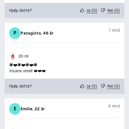
Hjalp dette?
Ja
(
0
)
Nei
(
0
)
7 mnd
P
Panagiota
, 46 år
30 ml
🌟❤️🌟❤️🌟❤️🌟
Insane smell ❤️❤️❤️
Hjalp dette?
Ja
(
0
)
Nei
(
0
)
8 mnd
E
Emilie
, 22 år