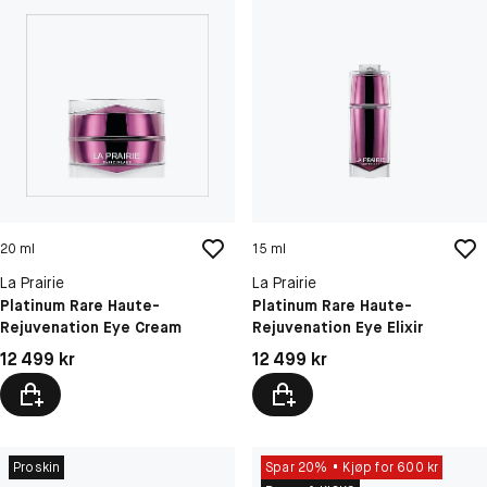
20 ml
15 ml
La Prairie
La Prairie
Platinum Rare Haute-
Platinum Rare Haute-
Rejuvenation Eye Cream
Rejuvenation Eye Elixir
Pris: 12 499 kr
Pris: 12 499 kr
12 499 kr
12 499 kr
Proskin
Spar 20%
Kjøp for 600 kr