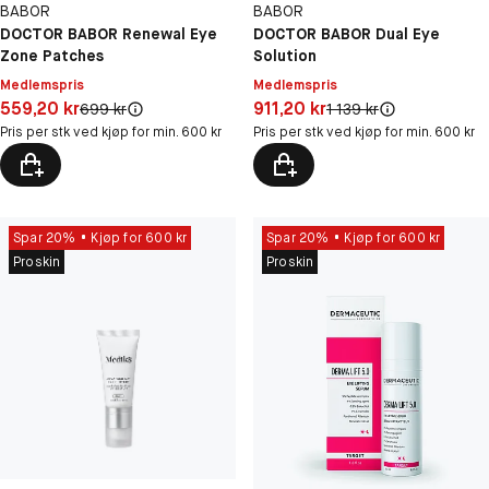
BABOR
BABOR
DOCTOR BABOR Renewal Eye
DOCTOR BABOR Dual Eye
Zone Patches
Solution
Medlemspris
Medlemspris
Pris: 559,20 kr
Pris: 911,20 kr
559,20 kr
911,20 kr
Original pris:
Original pris:
699 kr
1 139 kr
Pris per stk ved kjøp for min. 600 kr
Pris per stk ved kjøp for min. 600 kr
Spar 20%
Kjøp for 600 kr
Spar 20%
Kjøp for 600 kr
Proskin
Proskin