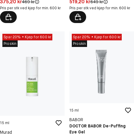
Pris: 375,20 kr
Pris: 519,20 kr
375,20 kr
519,20 kr
Original pris:
Original pris:
469 kr
649 kr
Pris per stk ved kjøp for min. 600 kr
Pris per stk ved kjøp for min. 600 kr
Spar 20%
Kjøp for 600 kr
Spar 20%
Kjøp for 600 kr
Proskin
Proskin
15 ml
BABOR
15 ml
DOCTOR BABOR De-Puffing
Eye Gel
Murad