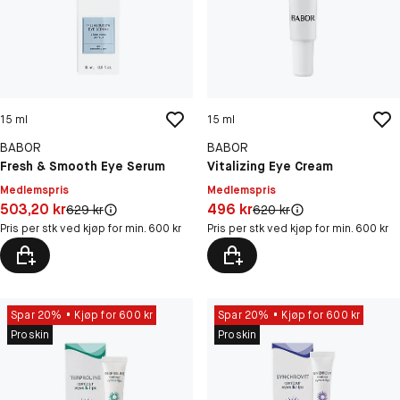
15 ml
15 ml
BABOR
BABOR
Fresh & Smooth Eye Serum
Vitalizing Eye Cream
Medlemspris
Medlemspris
Pris: 503,20 kr
Pris: 496 kr
503,20 kr
496 kr
Original pris:
Original pris:
629 kr
620 kr
Pris per stk ved kjøp for min. 600 kr
Pris per stk ved kjøp for min. 600 kr
Spar 20%
Kjøp for 600 kr
Spar 20%
Kjøp for 600 kr
Proskin
Proskin