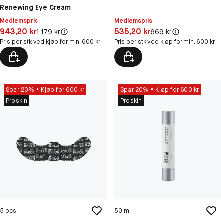
Renewing Eye Cream
Medlemspris
Medlemspris
Pris: 943,20 kr
Pris: 535,20 kr
943,20 kr
535,20 kr
Original pris:
Original pris:
1 179 kr
669 kr
Pris per stk ved kjøp for min. 600 kr
Pris per stk ved kjøp for min. 600 kr
Spar 20%
Kjøp for 600 kr
Spar 20%
Kjøp for 600 kr
Proskin
Proskin
5 pcs
50 ml