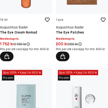
15 ml
1 pcs
Augustinus Bader
Augustinus Bader
The Eye Cream Nomad
The Eye Patches
Medlemspris
Medlemspris
Pris: 1 752 kr
Pris: 200 kr
1 752 kr
200 kr
Original pris:
Original pris:
2 190 kr
250 kr
Pris per stk ved kjøp for min. 600 kr
Pris per stk ved kjøp for min. 600 kr
Spar 20%
Kjøp for 600 kr
Spar 20%
Kjøp for 600 kr
Proskin
Proskin