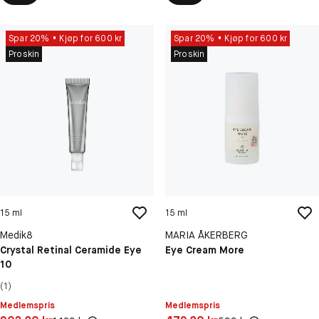
Spar 20%
Kjøp for 600 kr
Spar 20%
Kjøp for 600 kr
Proskin
Proskin
15 ml
15 ml
Medik8
MARIA ÅKERBERG
Crystal Retinal Ceramide Eye
Eye Cream More
10
(1)
Medlemspris
Medlemspris