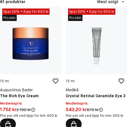
61 produkter
Mest solgt
Spar 20%
Kjøp for 600 kr
Spar 20%
Kjøp for 600 kr
Proskin
Proskin
15 ml
15 ml
Augustinus Bader
Medik8
The Rich Eye Cream
Crystal Retinal Ceramide Eye 3
Medlemspris
Medlemspris
Pris: 1 752 kr
Pris: 543,20 kr
1 752 kr
543,20 kr
Original pris:
Original pris:
2 190 kr
679 kr
Pris per stk ved kjøp for min. 600 kr
Pris per stk ved kjøp for min. 600 kr