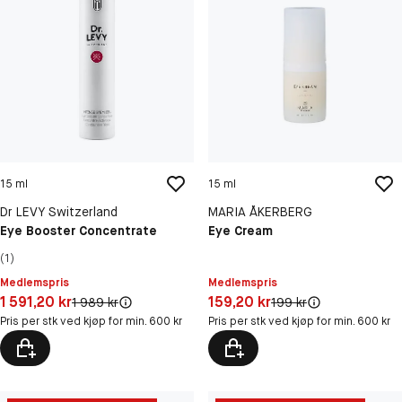
15 ml
15 ml
Dr LEVY Switzerland
MARIA ÅKERBERG
Eye Booster Concentrate
Eye Cream
(1)
Medlemspris
Medlemspris
Pris: 1 591,20 kr
Pris: 159,20 kr
1 591,20 kr
159,20 kr
Original pris:
Original pris:
1 989 kr
199 kr
Pris per stk ved kjøp for min. 600 kr
Pris per stk ved kjøp for min. 600 kr