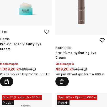
15 ml
Elemis
Pro-Collagen Vitality Eye
Exuviance
Cream
Pro-Plump Hydrating Eye
Cream
Medlemspris
Medlemspris
Pris: 1 039,20 kr
Pris: 439,20 kr
1 039,20 kr
439,20 kr
Original pris:
Original pris:
1 299 kr
549 kr
Pris per stk ved kjøp for min. 600 kr
Pris per stk ved kjøp for min. 600 kr
Spar 20%
Kjøp for 600 kr
Spar 20%
Kjøp for 600 kr
Proskin
Proskin