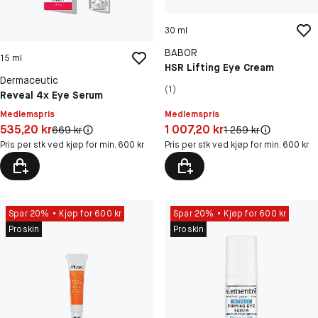
30 ml
BABOR
15 ml
HSR Lifting Eye Cream
Dermaceutic
(1)
Reveal 4x Eye Serum
Medlemspris
Medlemspris
Pris: 535,20 kr
Pris: 1 007,20 kr
535,20 kr
1 007,20 kr
Original pris:
Original pris:
669 kr
1 259 kr
Pris per stk ved kjøp for min. 600 kr
Pris per stk ved kjøp for min. 600 kr
Spar 20%
Kjøp for 600 kr
Spar 20%
Kjøp for 600 kr
Proskin
Proskin