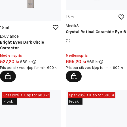
15 ml
Medik8
15 ml
Crystal Retinal Ceramide Eye 6
Exuviance
(1)
Bright Eyes Dark Circle
Corrector
Medlemspris
Medlemspris
Pris: 695,20 kr
Pris: 527,20 kr
695,20 kr
527,20 kr
Original pris:
Original pris:
869 kr
659 kr
Pris per stk ved kjøp for min. 600 kr
Pris per stk ved kjøp for min. 600 kr
Spar 20%
Kjøp for 600 kr
Spar 20%
Kjøp for 600 kr
Proskin
Proskin