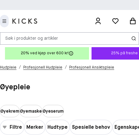
Søk i produkter og artikler
20% ved kjøp over 600 kr!
25% på freshe 
/
/
Hudpleie
Profesjonell Hudpleie
Profesjonell Ansiktspleie
Øyepleie
Øyekrem
Øyemaske
Øyeserum
Filtre
Merker
Hudtype
Spesielle behov
Egenskap