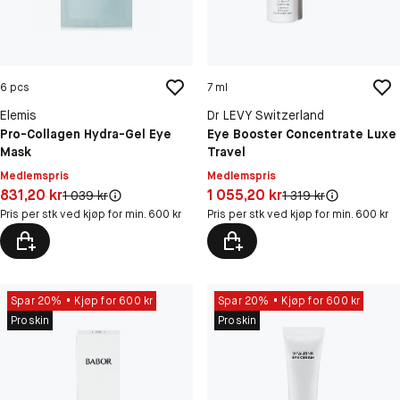
6 pcs
7 ml
Elemis
Dr LEVY Switzerland
Pro-Collagen Hydra-Gel Eye
Eye Booster Concentrate Luxe
Mask
Travel
Medlemspris
Medlemspris
Pris: 831,20 kr
Pris: 1 055,20 kr
831,20 kr
1 055,20 kr
Original pris:
Original pris:
1 039 kr
1 319 kr
Pris per stk ved kjøp for min. 600 kr
Pris per stk ved kjøp for min. 600 kr
Spar 20%
Kjøp for 600 kr
Spar 20%
Kjøp for 600 kr
Proskin
Proskin