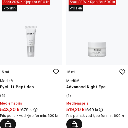
Spar 20%
Kjøp for 600 kr
Spar 20%
Kjøp for 600 kr
Proskin
Proskin
15 ml
15 ml
Medik8
Medik8
EyeLift Peptides
Advanced Night Eye
(5)
(1)
Medlemspris
Medlemspris
Pris: 543,20 kr
Pris: 519,20 kr
543,20 kr
519,20 kr
Original pris:
Original pris:
679 kr
649 kr
Pris per stk ved kjøp for min. 600 kr
Pris per stk ved kjøp for min. 600 kr