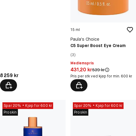
15 ml
Paula's Choice
C5 Super Boost Eye Cream
(3)
Medlemspris
Pris: 431,20 kr
431,20 kr
Original pris:
539 kr
Pris: 8 259 kr
8 259 kr
Pris per stk ved kjøp for min. 600 kr
Spar 20%
Kjøp for 600 kr
Spar 20%
Kjøp for 600 kr
Proskin
Proskin