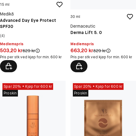
15 ml
Medik8
30 ml
Advanced Day Eye Protect
Dermaceutic
SPF30
Derma Lift 5. 0
(4)
Medlemspris
Medlemspris
Pris: 503,20 kr
Pris: 663,20 kr
503,20 kr
663,20 kr
Original pris:
Original pris:
629 kr
829 kr
Pris per stk ved kjøp for min. 600 kr
Pris per stk ved kjøp for min. 600 kr
Spar 20%
Kjøp for 600 kr
Spar 20%
Kjøp for 600 kr
Proskin
Proskin