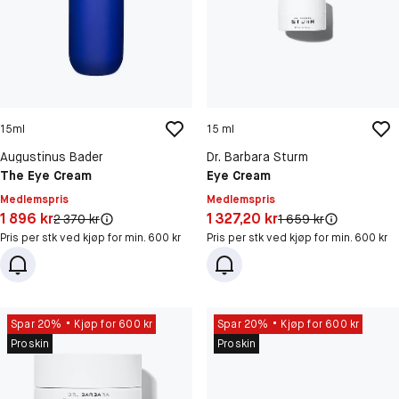
15ml
15 ml
Augustinus Bader
Dr. Barbara Sturm
The Eye Cream
Eye Cream
Medlemspris
Medlemspris
Pris: 1 896 kr
Pris: 1 327,20 kr
1 896 kr
1 327,20 kr
Original pris:
Original pris:
2 370 kr
1 659 kr
Pris per stk ved kjøp for min. 600 kr
Pris per stk ved kjøp for min. 600 kr
Spar 20%
Kjøp for 600 kr
Spar 20%
Kjøp for 600 kr
Proskin
Proskin