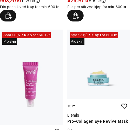
Pris: 903,20 kr
Pris: 479,20 kr
903,20 kr
479,20 kr
Original pris:
Original pris:
1 129 kr
599 kr
Pris per stk ved kjøp for min. 600 kr
Pris per stk ved kjøp for min. 600 kr
Spar 20%
Kjøp for 600 kr
Spar 20%
Kjøp for 600 kr
Proskin
Proskin
15 ml
Elemis
Pro-Collagen Eye Revive Mask