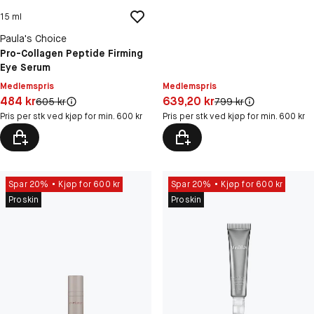
15 ml
Paula's Choice
Pro-Collagen Peptide Firming
Eye Serum
Medlemspris
Medlemspris
Pris: 484 kr
Pris: 639,20 kr
484 kr
639,20 kr
Original pris:
Original pris:
605 kr
799 kr
Pris per stk ved kjøp for min. 600 kr
Pris per stk ved kjøp for min. 600 kr
Spar 20%
Kjøp for 600 kr
Spar 20%
Kjøp for 600 kr
Proskin
Proskin