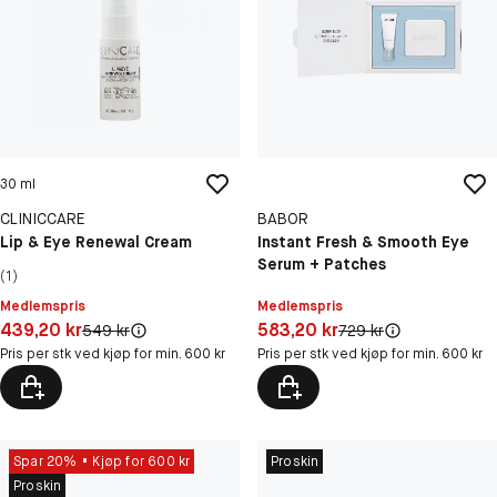
30 ml
CLINICCARE
BABOR
Lip & Eye Renewal Cream
Instant Fresh & Smooth Eye
Serum + Patches
(1)
Medlemspris
Medlemspris
Pris: 439,20 kr
Pris: 583,20 kr
439,20 kr
583,20 kr
Original pris:
Original pris:
549 kr
729 kr
Pris per stk ved kjøp for min. 600 kr
Pris per stk ved kjøp for min. 600 kr
Spar 20%
Kjøp for 600 kr
Proskin
Proskin