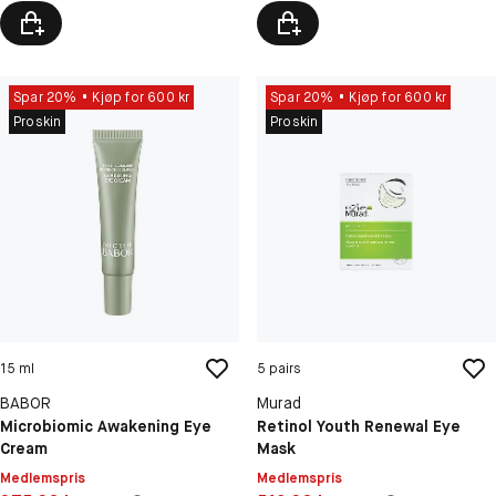
Spar 20%
Kjøp for 600 kr
Spar 20%
Kjøp for 600 kr
Proskin
Proskin
15 ml
5 pairs
BABOR
Murad
Microbiomic Awakening Eye
Retinol Youth Renewal Eye
Cream
Mask
Medlemspris
Medlemspris