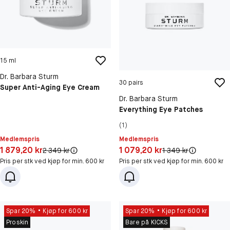
15 ml
Dr. Barbara Sturm
30 pairs
Super Anti-Aging Eye Cream
Dr. Barbara Sturm
Everything Eye Patches
(1)
Medlemspris
Medlemspris
Pris: 1 879,20 kr
Pris: 1 079,20 kr
1 879,20 kr
1 079,20 kr
Original pris:
Original pris:
2 349 kr
1 349 kr
Pris per stk ved kjøp for min. 600 kr
Pris per stk ved kjøp for min. 600 kr
Spar 20%
Kjøp for 600 kr
Spar 20%
Kjøp for 600 kr
Proskin
Bare på KICKS