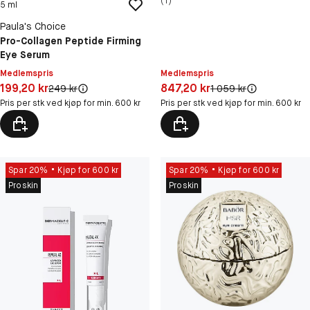
(1)
5 ml
Paula's Choice
Pro-Collagen Peptide Firming
Eye Serum
Medlemspris
Medlemspris
Pris: 199,20 kr
Pris: 847,20 kr
199,20 kr
847,20 kr
Original pris:
Original pris:
249 kr
1 059 kr
Pris per stk ved kjøp for min. 600 kr
Pris per stk ved kjøp for min. 600 kr
Spar 20%
Kjøp for 600 kr
Spar 20%
Kjøp for 600 kr
Proskin
Proskin