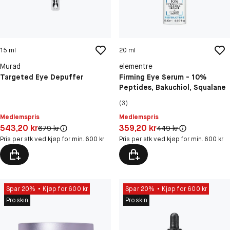
15 ml
20 ml
Murad
elementre
Targeted Eye Depuffer
Firming Eye Serum - 10%
Peptides, Bakuchiol, Squalane
(3)
Medlemspris
Medlemspris
Pris: 543,20 kr
Pris: 359,20 kr
543,20 kr
359,20 kr
Original pris:
Original pris:
679 kr
449 kr
Pris per stk ved kjøp for min. 600 kr
Pris per stk ved kjøp for min. 600 kr
Spar 20%
Kjøp for 600 kr
Spar 20%
Kjøp for 600 kr
Proskin
Proskin