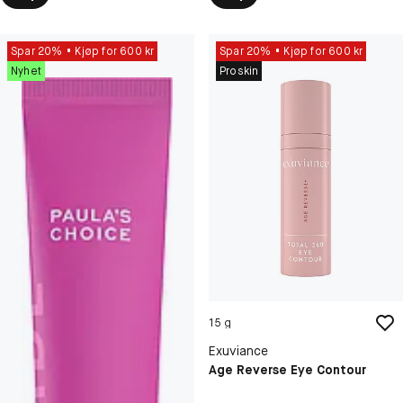
Spar 20%
Kjøp for 600 kr
Spar 20%
Kjøp for 600 kr
Nyhet
Proskin
15 g
Exuviance
Age Reverse Eye Contour