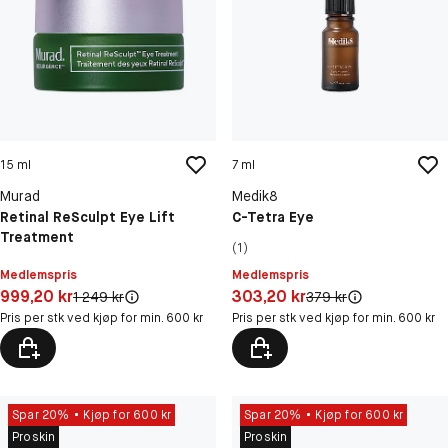
15 ml
7 ml
Murad
Medik8
Retinal ReSculpt Eye Lift
C-Tetra Eye
Treatment
(1)
Medlemspris
Medlemspris
Pris: 999,20 kr
Pris: 303,20 kr
999,20 kr
303,20 kr
Original pris:
Original pris:
1 249 kr
379 kr
Pris per stk ved kjøp for min. 600 kr
Pris per stk ved kjøp for min. 600 kr
Spar 20%
Kjøp for 600 kr
Spar 20%
Kjøp for 600 kr
Proskin
Proskin