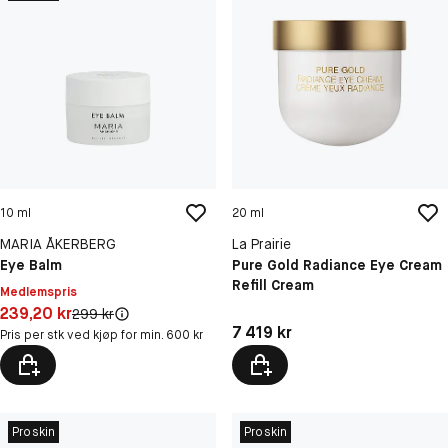
10 ml
20 ml
MARIA ÅKERBERG
La Prairie
Eye Balm
Pure Gold Radiance Eye Cream
Refill Cream
Medlemspris
Pris: 239,20 kr
239,20 kr
Original pris:
299 kr
Pris: 7 419 kr
7 419 kr
Pris per stk ved kjøp for min. 600 kr
Proskin
Proskin