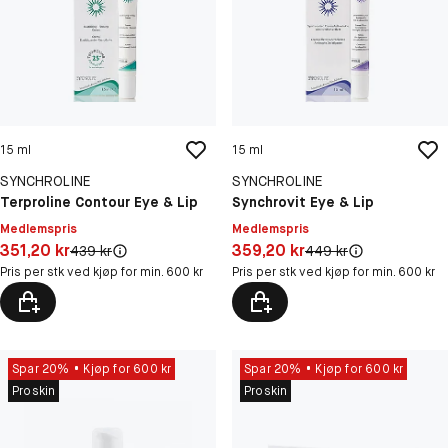
15 ml
15 ml
SYNCHROLINE
SYNCHROLINE
Terproline Contour Eye & Lip
Synchrovit Eye & Lip
Medlemspris
Medlemspris
Pris: 351,20 kr
Pris: 359,20 kr
351,20 kr
359,20 kr
Original pris:
Original pris:
439 kr
449 kr
Pris per stk ved kjøp for min. 600 kr
Pris per stk ved kjøp for min. 600 kr
Spar 20%
Kjøp for 600 kr
Spar 20%
Kjøp for 600 kr
Proskin
Proskin