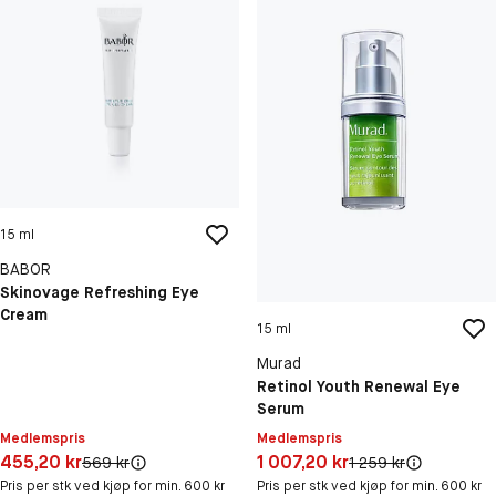
15 ml
BABOR
Skinovage Refreshing Eye
Cream
15 ml
Murad
Retinol Youth Renewal Eye
Serum
Medlemspris
Medlemspris
Pris: 455,20 kr
Pris: 1 007,20 kr
455,20 kr
1 007,20 kr
Original pris:
Original pris:
569 kr
1 259 kr
Pris per stk ved kjøp for min. 600 kr
Pris per stk ved kjøp for min. 600 kr