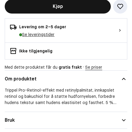
Kjøp
Levering om 2–5 dager
Se leveringstider
Ikke tilgjengelig
Med dette produktet får du
gratis frakt
·
Se priser
Om produktet
Trippel Pro-Retinol-effekt med retinylpalmitat, innkapslet
retinol og bakuchiol for å støtte hudfornyelsen, forbedre
hudens tekstur samt hudens elastisitet og fasthet. 5 %
niacinamid minimerer porene og jevner ut hudtonen, mens 1 %
vitamin F beroliger området rundt øynene. Det formulerte
Bruk
oligopeptidet interagerer med huden og minimerer spenningen i
mikromusklene for en Botox-lignende effekt.