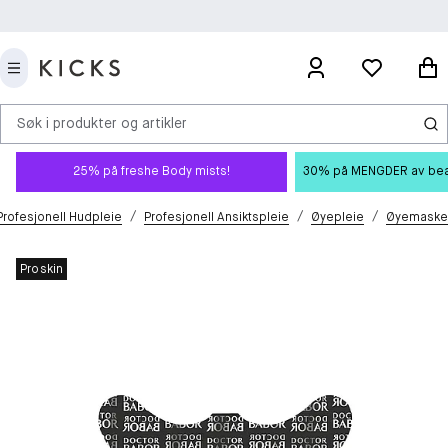
Søk i produkter og artikler
25% på freshe Body mists!
30% på MENGDER av beauty
/
/
/
Profesjonell Hudpleie
Profesjonell Ansiktspleie
Øyepleie
Øyemaske
Proskin