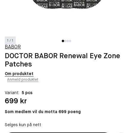
1 / 1
BABOR
DOCTOR BABOR Renewal Eye Zone
Patches
Om produktet
Anmeld produktet
Variant:
5 pcs
Pris: 699 kr
699 kr
Som medlem vil du motta 699 poeng
Selges kun på nett