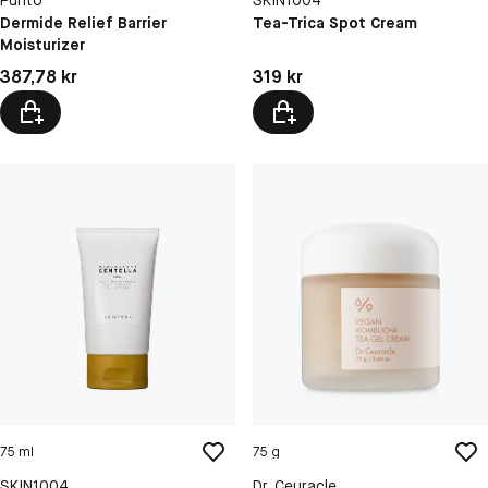
Purito
SKIN1004
Dermide Relief Barrier
Tea-Trica Spot Cream
Moisturizer
Pris: 387,78 kr
Pris: 319 kr
387,78 kr
319 kr
75 ml
75 g
SKIN1004
Dr. Ceuracle