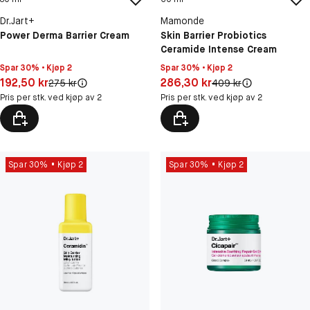
Dr.Jart+
Mamonde
Power Derma Barrier Cream
Skin Barrier Probiotics
Ceramide Intense Cream
Spar 30% • Kjøp 2
Spar 30% • Kjøp 2
Pris: 192,50 kr
Pris: 286,30 kr
192,50 kr
286,30 kr
Original pris:
Original pris:
275 kr
409 kr
Pris per stk. ved kjøp av 2
Pris per stk. ved kjøp av 2
Spar 30%
Kjøp 2
Spar 30%
Kjøp 2