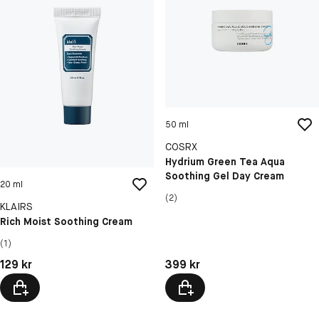
50 ml
COSRX
Hydrium Green Tea Aqua
Soothing Gel Day Cream
20 ml
(2)
KLAIRS
Rich Moist Soothing Cream
(1)
Pris: 399 kr
Pris: 129 kr
399 kr
129 kr