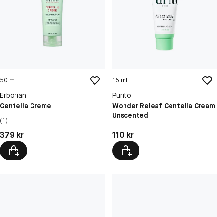
50 ml
15 ml
Erborian
Purito
Centella Creme
Wonder Releaf Centella Cream
Unscented
(1)
Pris: 379 kr
Pris: 110 kr
379 kr
110 kr