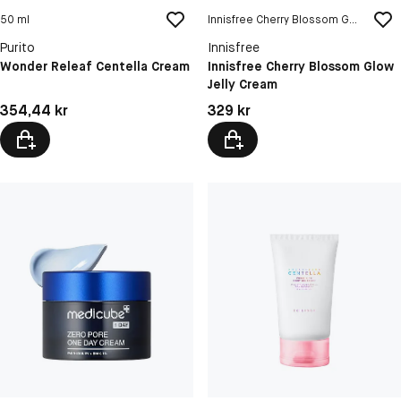
50 ml
Innisfree Cherry Blossom Glow Jelly Cream
Purito
Innisfree
Wonder Releaf Centella Cream
Innisfree Cherry Blossom Glow
Jelly Cream
Pris: 354,44 kr
Pris: 329 kr
354,44 kr
329 kr