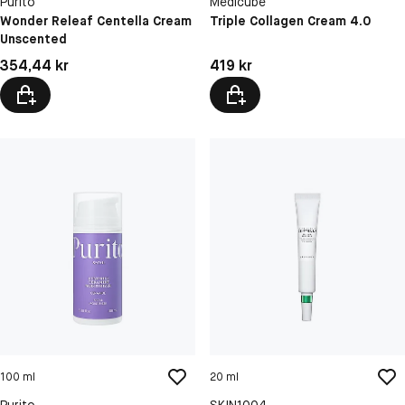
Purito
Medicube
Wonder Releaf Centella Cream
Triple Collagen Cream 4.0
Unscented
Pris: 354,44 kr
Pris: 419 kr
354,44 kr
419 kr
100 ml
20 ml