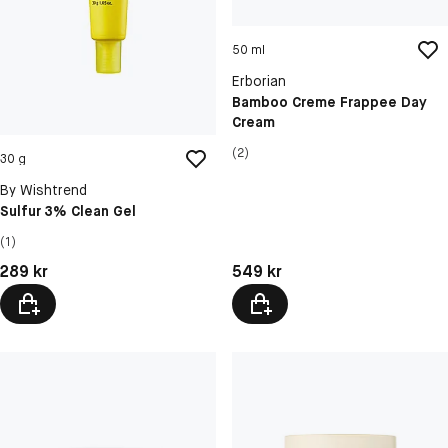
50 ml
Erborian
Bamboo Creme Frappee Day
Cream
(2)
30 g
By Wishtrend
Sulfur 3% Clean Gel
(1)
Pris: 549 kr
Pris: 289 kr
549 kr
289 kr