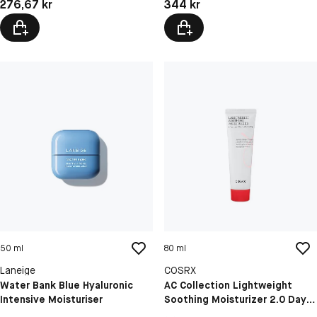
Pris: 276,67 kr
Pris: 344 kr
276,67 kr
344 kr
50 ml
80 ml
Laneige
COSRX
Water Bank Blue Hyaluronic
AC Collection Lightweight
Intensive Moisturiser
Soothing Moisturizer 2.0 Day
Cream