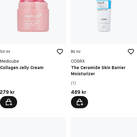
50 ml
80 ml
Medicube
COSRX
Collagen Jelly Cream
The Ceramide Skin Barrier
Moisturizer
(1)
Pris: 279 kr
Pris: 489 kr
279 kr
489 kr