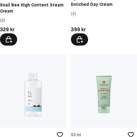
Enriched Day Cream
Snail Bee High Content Steam
Cream
(3)
(2)
Pris: 329 kr
Pris: 399 kr
329 kr
399 kr
50 ml