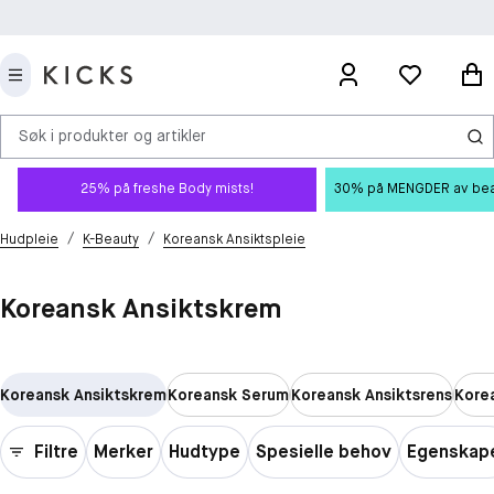
Søk i produkter og artikler
25% på freshe Body mists!
30% på MENGDER av beauty
/
/
Hudpleie
K-Beauty
Koreansk Ansiktspleie
Koreansk Ansiktskrem
Koreansk Ansiktskrem
Koreansk Serum
Koreansk Ansiktsrens
Kore
Filtre
Merker
Hudtype
Spesielle behov
Egenskap