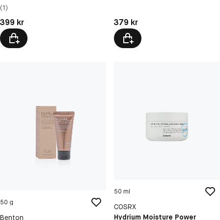
(1)
Pris: 379 kr
Pris: 399 kr
379 kr
399 kr
50 ml
50 g
COSRX
Hydrium Moisture Power
Benton