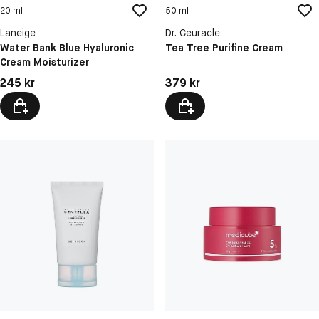
20 ml
50 ml
Laneige
Dr. Ceuracle
Water Bank Blue Hyaluronic
Tea Tree Purifine Cream
Cream Moisturizer
Pris: 245 kr
Pris: 379 kr
245 kr
379 kr