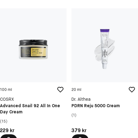
100 ml
20 ml
COSRX
Dr. Althea
Advanced Snail 92 All In One
PDRN Reju 5000 Cream
Day Cream
(1)
(15)
Pris: 229 kr
Pris: 379 kr
229 kr
379 kr