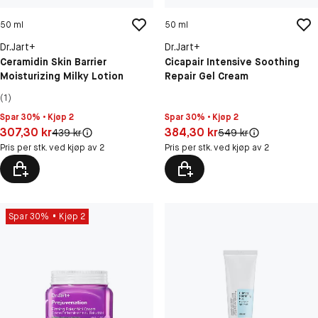
50 ml
50 ml
Dr.Jart+
Dr.Jart+
Ceramidin Skin Barrier
Cicapair Intensive Soothing
Moisturizing Milky Lotion
Repair Gel Cream
(1)
Spar 30% • Kjøp 2
Spar 30% • Kjøp 2
Pris: 307,30 kr
Pris: 384,30 kr
307,30 kr
384,30 kr
Original pris:
Original pris:
439 kr
549 kr
Pris per stk. ved kjøp av 2
Pris per stk. ved kjøp av 2
Spar 30%
Kjøp 2