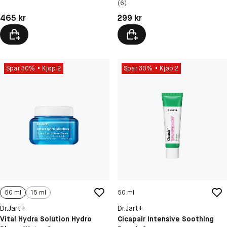
(6)
Pris: 465 kr
Pris: 299 kr
465 kr
299 kr
Spar 30%
Kjøp 2
Spar 30%
Kjøp 2
50 ml
15 ml
50 ml
Dr.Jart+
Dr.Jart+
Vital Hydra Solution Hydro
Cicapair Intensive Soothing