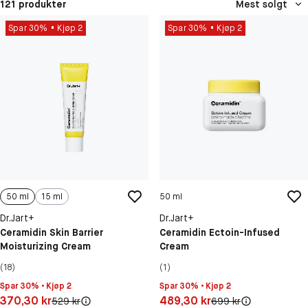
121 produkter
Mest solgt
Spar 30%
Kjøp 2
Spar 30%
Kjøp 2
50 ml
15 ml
50 ml
Dr.Jart+
Dr.Jart+
Ceramidin Skin Barrier
Ceramidin Ectoin-Infused
Moisturizing Cream
Cream
(18)
(1)
Spar 30% • Kjøp 2
Spar 30% • Kjøp 2
Pris: 370,30 kr
Pris: 489,30 kr
370,30 kr
489,30 kr
Original pris:
Original pris:
529 kr
699 kr