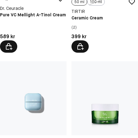
50 ml
100 ml
Dr. Ceuracle
TIRTIR
Pure VC Mellight A-Tinol Cream
Ceramic Cream
(2)
Pris: 589 kr
Pris: 399 kr
589 kr
399 kr