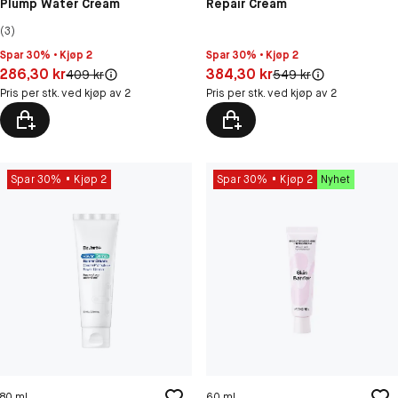
Plump Water Cream
Repair Cream
(3)
Spar 30% • Kjøp 2
Spar 30% • Kjøp 2
Pris: 286,30 kr
Pris: 384,30 kr
286,30 kr
384,30 kr
Original pris:
Original pris:
409 kr
549 kr
Pris per stk. ved kjøp av 2
Pris per stk. ved kjøp av 2
Spar 30%
Kjøp 2
Spar 30%
Kjøp 2
Nyhet
80 ml
60 ml