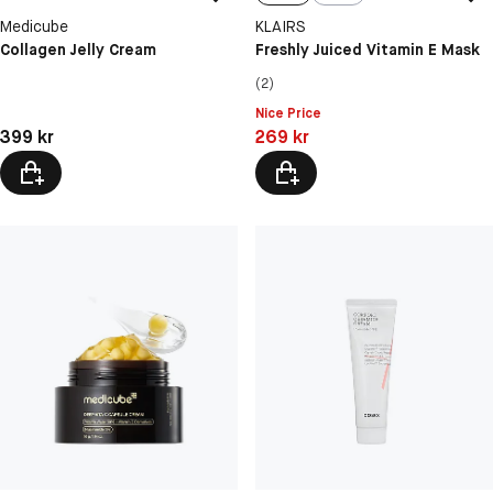
Medicube
KLAIRS
Collagen Jelly Cream
Freshly Juiced Vitamin E Mask
(2)
Nice Price
Pris: 399 kr
Pris: 269 kr
399 kr
269 kr