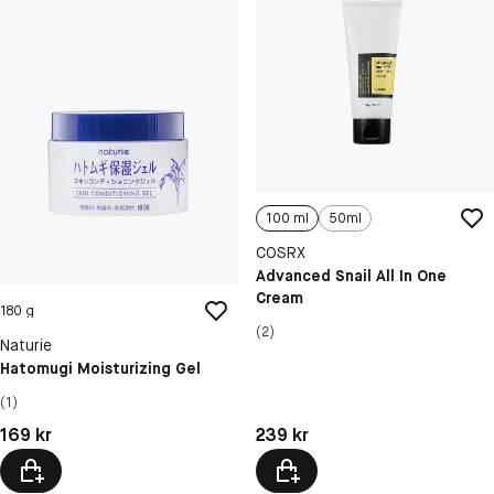
100 ml
50ml
COSRX
Advanced Snail All In One
Cream
180 g
(2)
Naturie
Hatomugi Moisturizing Gel
(1)
Pris: 239 kr
Pris: 169 kr
239 kr
169 kr