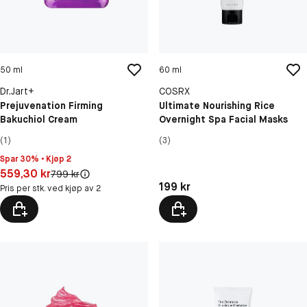
50 ml
60 ml
Dr.Jart+
COSRX
Prejuvenation Firming
Ultimate Nourishing Rice
Bakuchiol Cream
Overnight Spa Facial Masks
(1)
(3)
Spar 30% • Kjøp 2
Pris: 559,30 kr
559,30 kr
Original pris:
799 kr
Pris: 199 kr
199 kr
Pris per stk. ved kjøp av 2