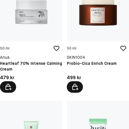
50 ml
50 ml
Anua
SKIN1004
Heartleaf 70% Intense Calming
Probio-Cica Enrich Cream
Cream
Pris: 479 kr
Pris: 499 kr
479 kr
499 kr