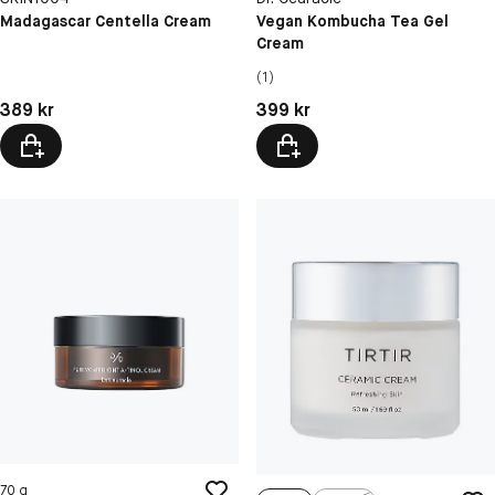
Madagascar Centella Cream
Vegan Kombucha Tea Gel
Cream
(1)
Pris: 389 kr
Pris: 399 kr
389 kr
399 kr
70 g