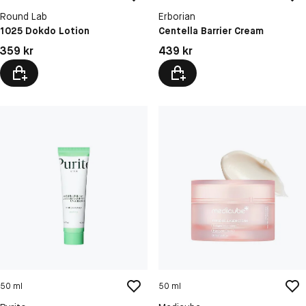
Round Lab
Erborian
1025 Dokdo Lotion
Centella Barrier Cream
Pris: 359 kr
Pris: 439 kr
359 kr
439 kr
50 ml
50 ml