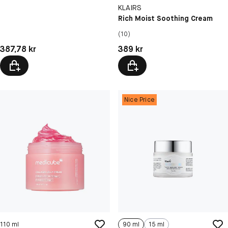
KLAIRS
Rich Moist Soothing Cream
(10)
Pris: 387,78 kr
Pris: 389 kr
387,78 kr
389 kr
Nice Price
110 ml
90 ml
15 ml