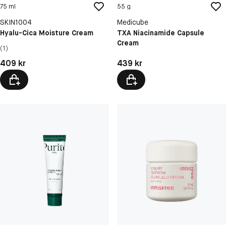
75 ml
55 g
SKIN1004
Medicube
Hyalu-Cica Moisture Cream
TXA Niacinamide Capsule
Cream
(1)
Pris: 409 kr
Pris: 439 kr
409 kr
439 kr