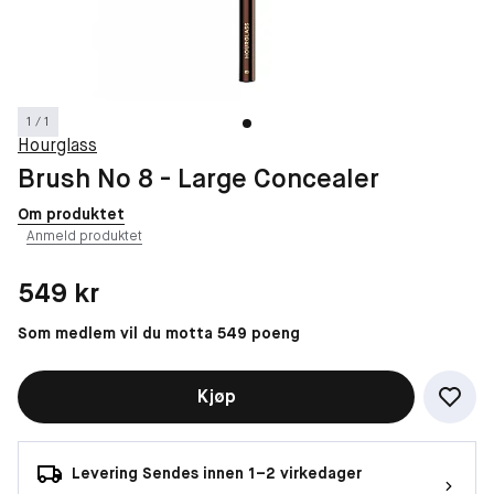
1 / 1
Hourglass
Brush No 8 - Large Concealer
Om produktet
Anmeld produktet
Pris: 549 kr
549 kr
Som medlem vil du motta 549 poeng
Kjøp
Levering Sendes innen 1–2 virkedager