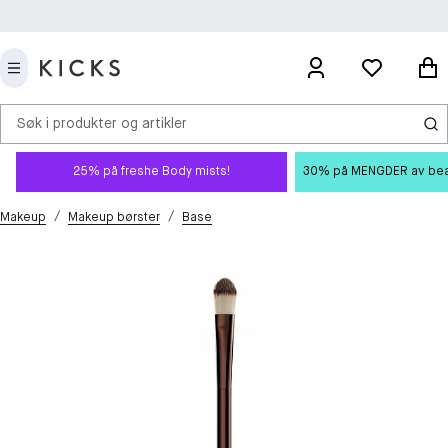
Søk i produkter og artikler
25% på freshe Body mists!
30% på MENGDER av beauty
/
/
Makeup
Makeup børster
Base