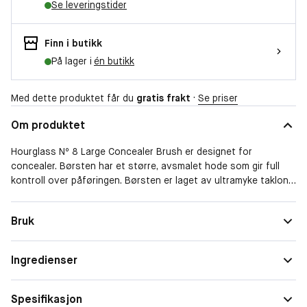
Se leveringstider
Finn i butikk
På lager i
én butikk
Med dette produktet får du
gratis frakt
·
Se priser
Om produktet
Hourglass Nº 8 Large Concealer Brush er designet for
concealer. Børsten har et større, avsmalet hode som gir full
kontroll over påføringen. Børsten er laget av ultramyke taklon-
fibre, godkjent av PETA. Metallskaftet gir børsten en tyngde
som muliggjør en presis og enkel påføring. Kan brukes for ulike
Bruk
teksturer, fra krem til pudder. Hourglass Nº 8 Large Concealer
Brush er designet for conealer. Børsten har et større hode
som gir full kontroll over påføring. Kan brukes for ulike
Ingredienser
teksturer, fra krem til pudder.
Spesifikasjon