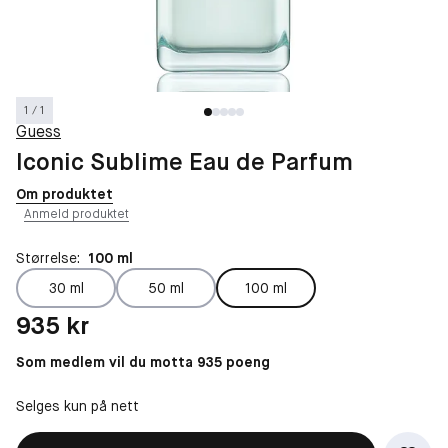
1 / 1
Guess
Iconic Sublime Eau de Parfum
Om produktet
Anmeld produktet
Størrelse:
100 ml
30 ml
50 ml
100 ml
Pris: 935 kr
935 kr
Som medlem vil du motta 935 poeng
Selges kun på nett