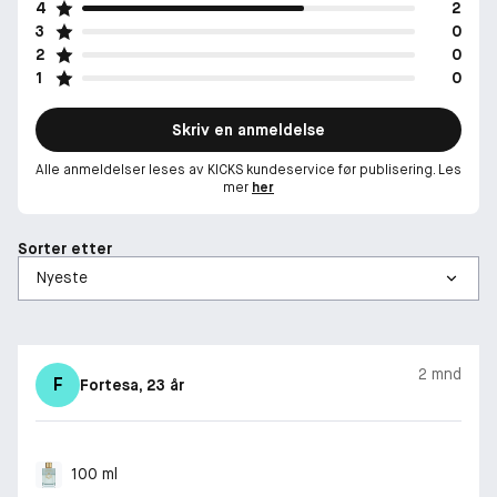
4
2
3
0
2
0
1
0
Skriv en anmeldelse
Alle anmeldelser leses av KICKS kundeservice før publisering. Les
mer
her
Sorter etter
2 mnd
F
Fortesa
, 23 år
100 ml