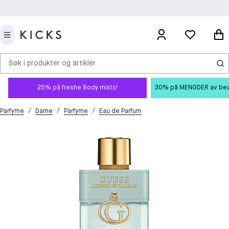
Søk i produkter og artikler
25% på freshe Body mists!
30% på MENGDER av beauty
/
/
/
Parfyme
Dame
Parfyme
Eau de Parfum