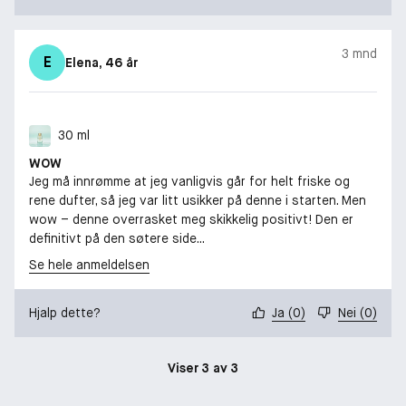
3 mnd
E
Elena
, 46 år
30 ml
WOW
Jeg må innrømme at jeg vanligvis går for helt friske og
rene dufter, så jeg var litt usikker på denne i starten. Men
wow – denne overrasket meg skikkelig positivt! Den er
definitivt på den søtere side...
Se hele anmeldelsen
Hjalp dette?
Ja
(
0
)
Nei
(
0
)
Viser 3 av 3