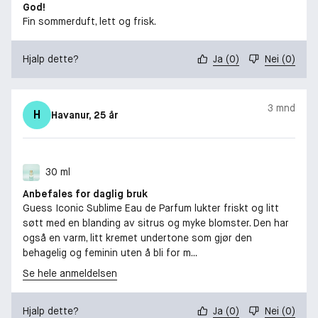
God!
Fin sommerduft, lett og frisk.
Hjalp dette?
Ja
(
0
)
Nei
(
0
)
3 mnd
H
Havanur
, 25 år
30 ml
Anbefales for daglig bruk
Guess Iconic Sublime Eau de Parfum lukter friskt og litt
søtt med en blanding av sitrus og myke blomster. Den har
også en varm, litt kremet undertone som gjør den
behagelig og feminin uten å bli for m...
Se hele anmeldelsen
Hjalp dette?
Ja
(
0
)
Nei
(
0
)