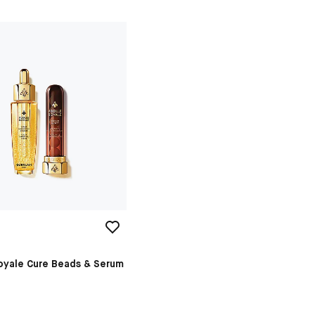
N
Royale Cure Beads & Serum
5 kr