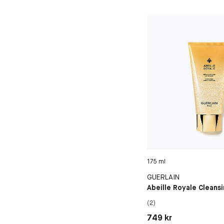
175 ml
GUERLAIN
Abeille Royale Cleans
(2)
Pris: 749 kr
749 kr