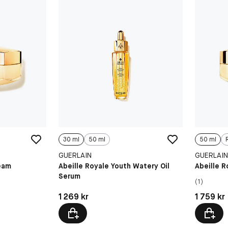
30 ml
50 ml
50 ml
GUERLAIN
GUERLAI
ream
Abeille Royale Youth Watery Oil
Abeille R
Serum
(1)
Pris: 1 269 kr
Pris: 1 75
1 269 kr
1 759 kr