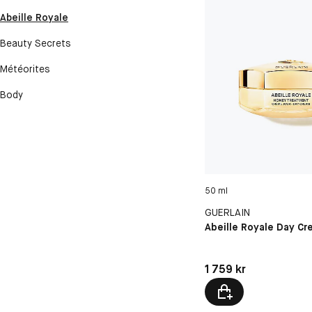
Abeille Royale
Beauty Secrets
Météorites
Body
50 ml
GUERLAIN
Abeille Royale Day C
Pris: 1 759 kr
1 759 kr