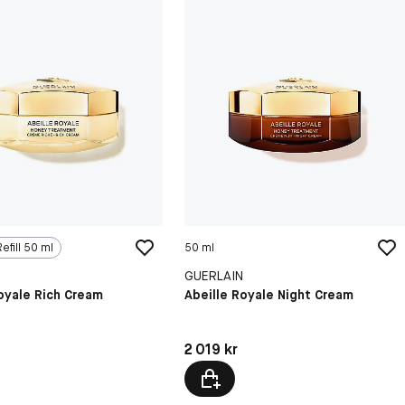
Refill 50 ml
50 ml
N
GUERLAIN
oyale Rich Cream
Abeille Royale Night Cream
9 kr
Pris: 2 019 kr
2 019 kr