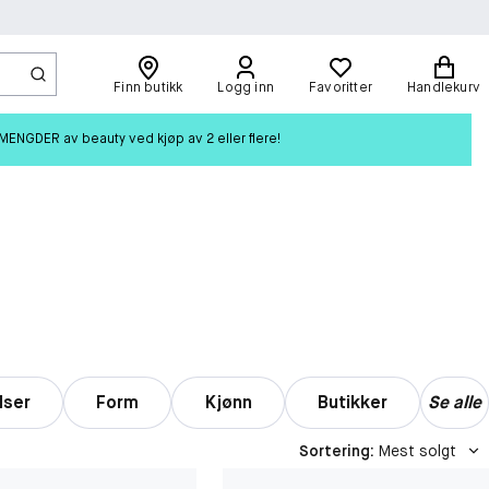
Finn butikk
Logg inn
Favoritter
Handlekurv
ENGDER av beauty ved kjøp av 2 eller flere!
lser
Form
Kjønn
Butikker
Se alle
Sortering
:
Mest solgt