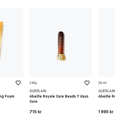
2 Mg
30 ml
GUERLAIN
GUERLAI
ing Foam
Abeille Royale Cure Beads 7 days
Abeille 
Cure
Pris: 715 kr
Pris: 1 99
715 kr
1 995 kr