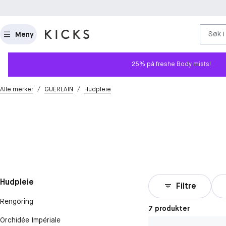
Søk i
Meny
25% på freshe Body mists!
/
/
Alle merker
GUERLAIN
Hudpleie
Hudpleie
Filtre
Rengöring
7 produkter
Orchidée Impériale