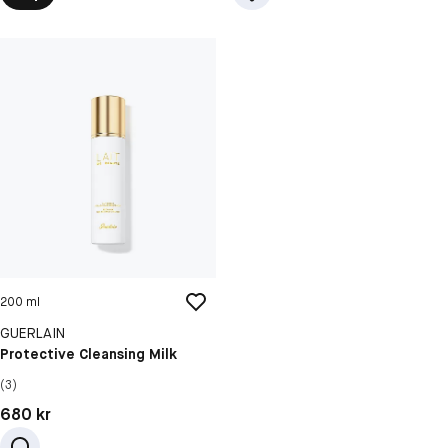
200 ml
GUERLAIN
Protective Cleansing Milk
(3)
Pris: 680 kr
680 kr