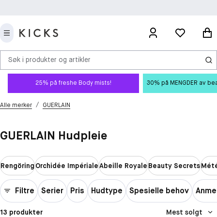
Søk i produkter og artikler
25% på freshe Body mists!
30% på MENGDER av beauty
/
Alle merker
GUERLAIN
GUERLAIN Hudpleie
Rengöring
Orchidée Impériale
Abeille Royale
Beauty Secrets
Mété
Filtre
Serier
Pris
Hudtype
Spesielle behov
Anmel
13 produkter
Mest solgt