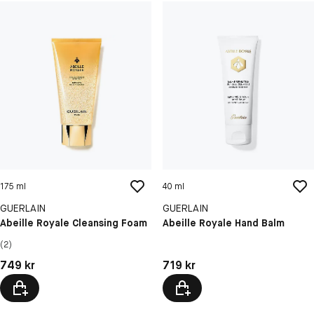
175 ml
40 ml
GUERLAIN
GUERLAIN
Abeille Royale Cleansing Foam
Abeille Royale Hand Balm
(2)
Pris: 749 kr
Pris: 719 kr
749 kr
719 kr