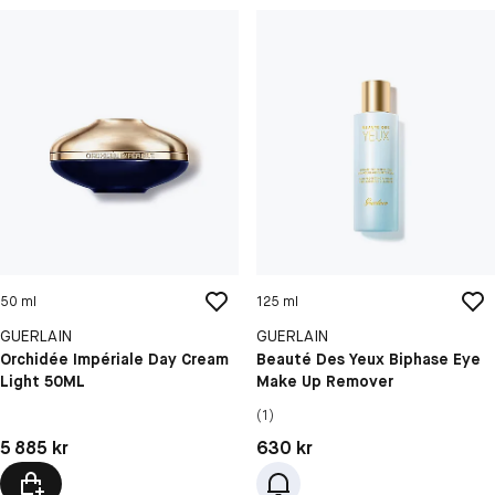
50 ml
125 ml
GUERLAIN
GUERLAIN
Orchidée Impériale Day Cream
Beauté Des Yeux Biphase Eye
Light 50ML
Make Up Remover
(1)
Pris: 5 885 kr
Pris: 630 kr
5 885 kr
630 kr