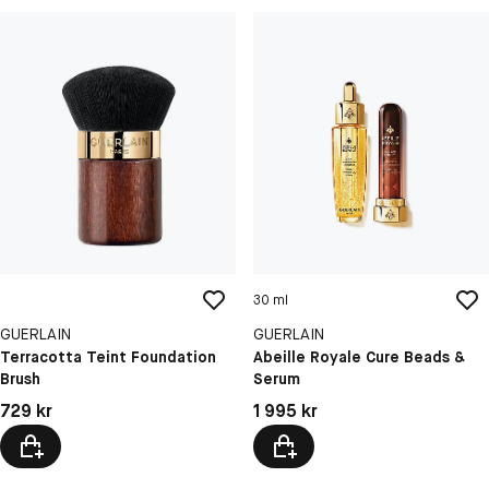
30 ml
GUERLAIN
GUERLAIN
Terracotta Teint Foundation
Abeille Royale Cure Beads &
Brush
Serum
Pris: 729 kr
Pris: 1 995 kr
729 kr
1 995 kr