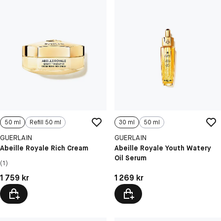
50 ml
Refill 50 ml
30 ml
50 ml
GUERLAIN
GUERLAIN
Abeille Royale Rich Cream
Abeille Royale Youth Watery
Oil Serum
(1)
Pris: 1 759 kr
Pris: 1 269 kr
1 759 kr
1 269 kr