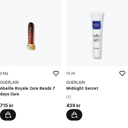
2 Mg
15 ml
GUERLAIN
GUERLAIN
Abeille Royale Cure Beads 7
Midnight Secret
days Cure
(1)
Pris: 715 kr
Pris: 439 kr
715 kr
439 kr