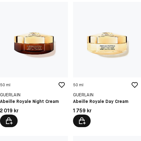
50 ml
50 ml
GUERLAIN
GUERLAIN
Abeille Royale Night Cream
Abeille Royale Day Cream
Pris: 2 019 kr
Pris: 1 759 kr
2 019 kr
1 759 kr