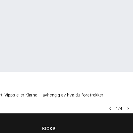
t, Vipps eller Klarna – avhengig av hva du foretrekker
1
/
4
KICKS