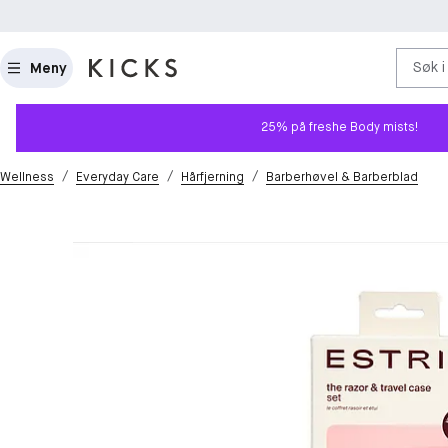
Søk i
Meny
25% på freshe Body mists!
/
/
/
Wellness
Everyday Care
Hårfjerning
Barberhøvel & Barberblad