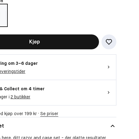
on
Kjøp
ing om 3–6 dager
everingstider
 & Collect om 4 timer
ager i
2 butikker
d kjøp over 199 kr ·
Se priser
et
here. ditt razor and case set - der glatte resultater