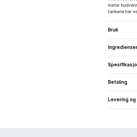
møter hudvennl
tankene har es
komfortabel ba
vegan lubricat
Bruk
hele veien. ba
kommer med et
overalt. bonus
Ingrediense
oppbevaring i 
Spesifikasj
Betaling
Levering og 