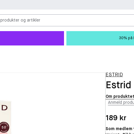
 produkter og artikler
30% på M
ESTRID
Estrid
Om produkte
Anmeld produ
Pris: 189 kr
189 kr
Som medlem v