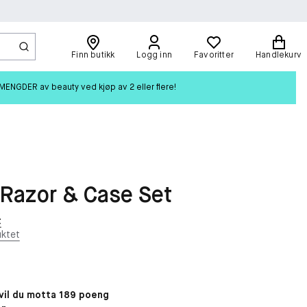
Finn butikk
Logg inn
Favoritter
Handlekurv
ENGDER av beauty ved kjøp av 2 eller flere!
 Razor & Case Set
t
ktet
il du motta 189 poeng