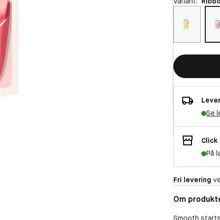
Variant:
Ribb
Lever
Se l
Click
På l
Fri levering
ve
Om produkt
Smooth starts 