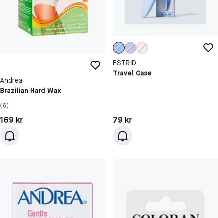
ESTRID
Travel Case
Andrea
Brazilian Hard Wax
(6)
Pris: 79 kr
Pris: 169 kr
79 kr
169 kr