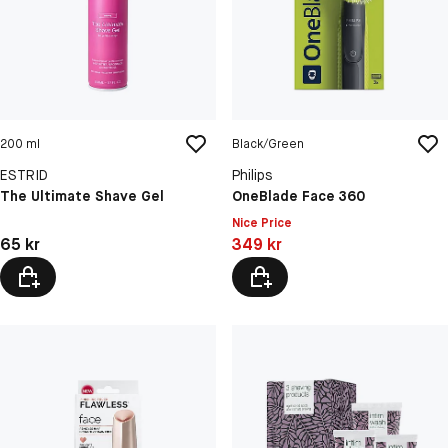
200 ml
Black/Green
ESTRID
Philips
The Ultimate Shave Gel
OneBlade Face 360
Nice Price
Pris: 65 kr
Pris: 349 kr
65 kr
349 kr