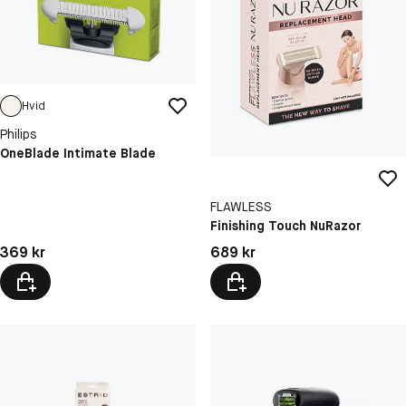
Hvid
Philips
OneBlade Intimate Blade
FLAWLESS
Finishing Touch NuRazor
Pris: 369 kr
Pris: 689 kr
369 kr
689 kr