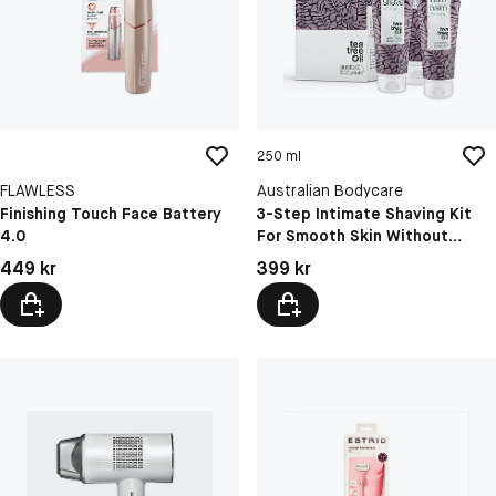
250 ml
FLAWLESS
Australian Bodycare
Finishing Touch Face Battery
3-Step Intimate Shaving Kit
4.0
For Smooth Skin Without
Irritation, Redness & Ingrown
Pris: 449 kr
Pris: 399 kr
449 kr
399 kr
Hairs