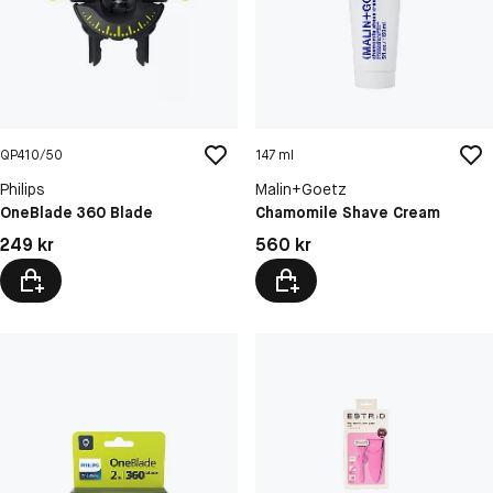
QP410/50
147 ml
Philips
Malin+Goetz
OneBlade 360 Blade
Chamomile Shave Cream
Pris: 249 kr
Pris: 560 kr
249 kr
560 kr