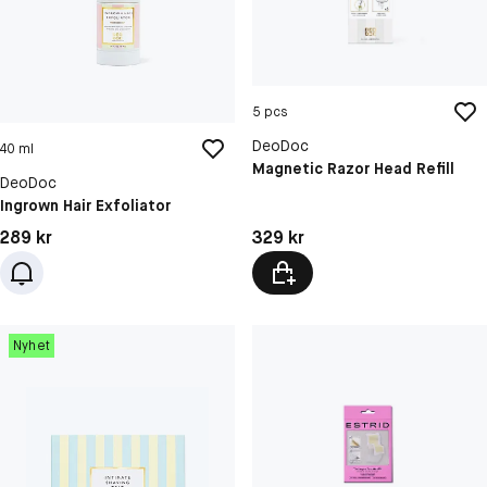
5 pcs
DeoDoc
40 ml
Magnetic Razor Head Refill
DeoDoc
Ingrown Hair Exfoliator
Pris: 289 kr
Pris: 329 kr
289 kr
329 kr
Nyhet