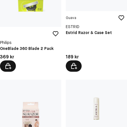
Guava
ESTRID
Estrid Razor & Case Set
Philips
OneBlade 360 Blade 2 Pack
Pris: 189 kr
Pris: 369 kr
189 kr
369 kr