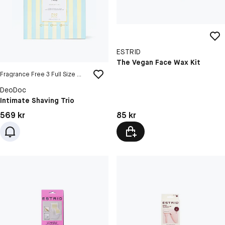
ESTRID
The Vegan Face Wax Kit
Fragrance Free 3 Full Size Products
DeoDoc
Intimate Shaving Trio
Pris: 85 kr
Pris: 569 kr
85 kr
569 kr