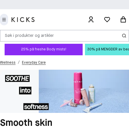
Søk i produkter og artikler
25% på freshe Body mists!
30% på MENGDER av beauty
/
Wellness
Everyday Care
Smooth skin