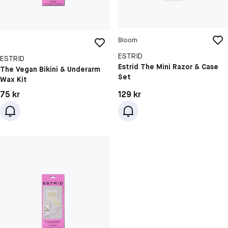
Bloom
ESTRID
ESTRID
Estrid The Mini Razor & Case
The Vegan Bikini & Underarm
Set
Wax Kit
Pris: 75 kr
Pris: 129 kr
75 kr
129 kr