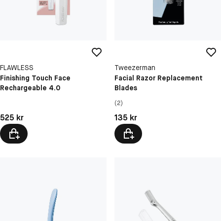
FLAWLESS
Tweezerman
Finishing Touch Face
Facial Razor Replacement
Rechargeable 4.0
Blades
(2)
Pris: 525 kr
Pris: 135 kr
525 kr
135 kr