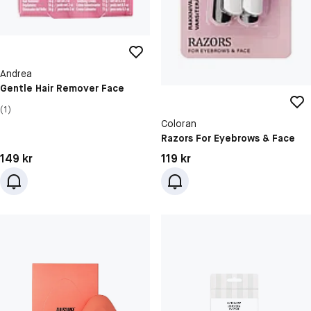
Andrea
Gentle Hair Remover Face
(1)
Coloran
Razors For Eyebrows & Face
Pris: 149 kr
Pris: 119 kr
149 kr
119 kr