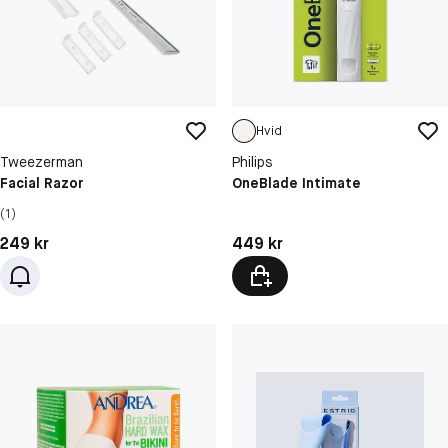
Hvid
Tweezerman
Philips
Facial Razor
OneBlade Intimate
(1)
Pris: 249 kr
Pris: 449 kr
249 kr
449 kr