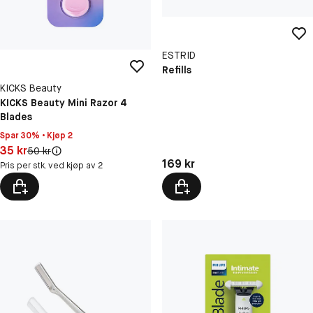
ESTRID
Refills
KICKS Beauty
KICKS Beauty Mini Razor 4
Blades
Spar 30% • Kjøp 2
Pris: 35 kr
35 kr
Original pris:
50 kr
Pris: 169 kr
169 kr
Pris per stk. ved kjøp av 2