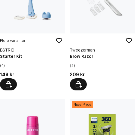
Flere varianter
ESTRID
Tweezerman
Starter Kit
Brow Razor
(4)
(3)
Pris: 149 kr
Pris: 209 kr
149 kr
209 kr
Nice Price