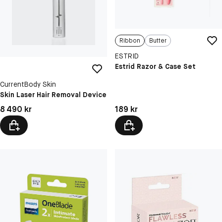
Ribbon
Butter
ESTRID
Estrid Razor & Case Set
CurrentBody Skin
Skin Laser Hair Removal Device
Pris: 189 kr
Pris: 8 490 kr
189 kr
8 490 kr