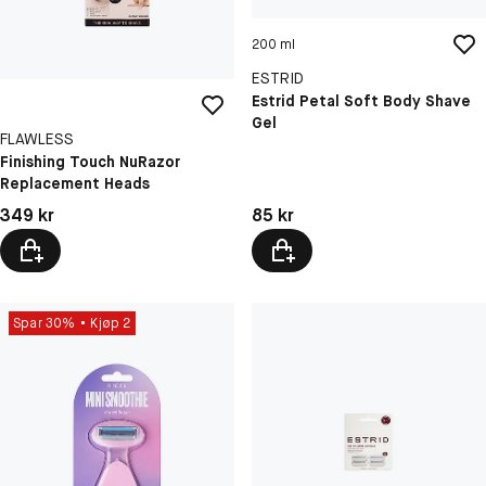
200 ml
ESTRID
Estrid Petal Soft Body Shave
Gel
FLAWLESS
Finishing Touch NuRazor
Replacement Heads
Pris: 85 kr
Pris: 349 kr
85 kr
349 kr
Spar 30%
Kjøp 2