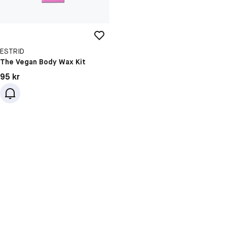
ESTRID
The Vegan Body Wax Kit
Pris: 95 kr
95 kr