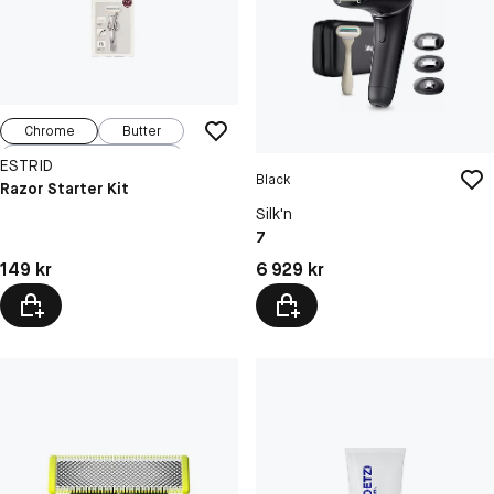
Chrome
Butter
Ribbon
ESTRID
Black
Razor Starter Kit
Silk'n
7
Pris: 149 kr
Pris: 6 929 kr
149 kr
6 929 kr