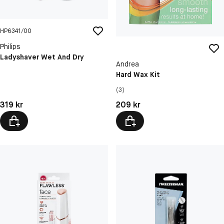
HP6341/00
Philips
Ladyshaver Wet And Dry
Andrea
Hard Wax Kit
(3)
Pris: 319 kr
Pris: 209 kr
319 kr
209 kr