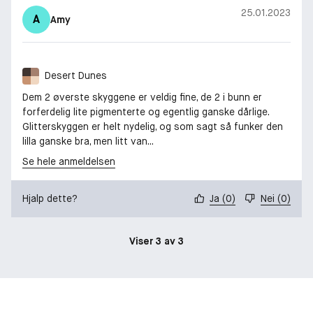
25.01.2023
A
Amy
Desert Dunes
Dem 2 øverste skyggene er veldig fine, de 2 i bunn er
forferdelig lite pigmenterte og egentlig ganske dårlige.
Glitterskyggen er helt nydelig, og som sagt så funker den
lilla ganske bra, men litt van...
Se hele anmeldelsen
Hjalp dette?
Ja
(
0
)
Nei
(
0
)
Viser 3 av 3