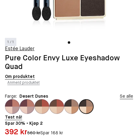
1 / 1
Estée Lauder
Pure Color Envy Luxe Eyeshadow
Quad
Om produktet
Anmeld produktet
Farge:
Desert Dunes
Se alle
Test nå!
Spar 30% • Kjøp 2
Pris: 392 kr
392 kr
Original pris:
560 kr
Spar 168 kr