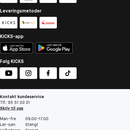
Leveringsmetoder
KICKS-app
Følg KICKS
Kontakt kundeservice
Tlf.: 95 51 03 31
Skriv til oss
Man–fre
09.00-17.00
Lør-søn
Stengt