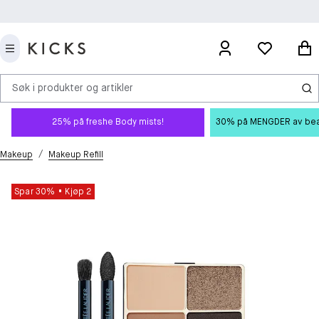
Søk i produkter og artikler
25% på freshe Body mists!
30% på MENGDER av beauty
/
Makeup
Makeup Refill
Spar 30%
Kjøp 2