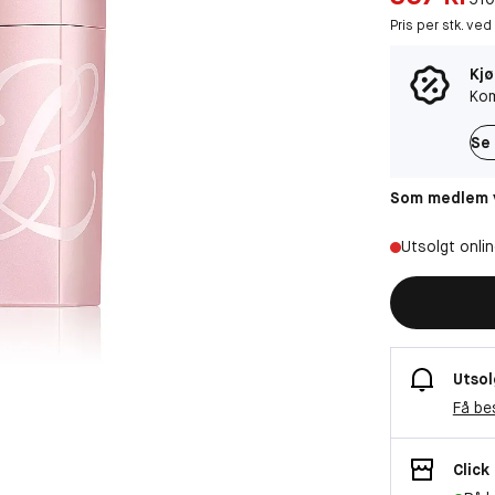
Pris per stk. ved
Kjø
Kom
Se 
Som medlem v
Utsolgt onli
Utsol
Få be
Click