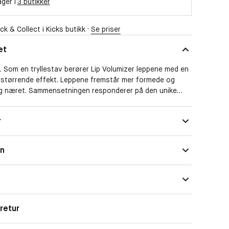
ager i
3 butikker
ck & Collect i Kicks butikk ·
Se priser
et
. Som en tryllestav berører Lip Volumizer leppene med en
størrende effekt. Leppene fremstår mer formede og
og næret. Sammensetningen responderer på den unike
ne dine, og gir et hint av farge som er perfekt for deg.
t med den medfølgende applikatoren.
Lett
r
on
retur