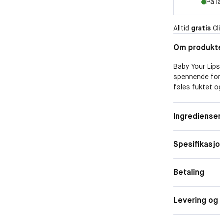
På l
Alltid
gratis
Cli
Om produkt
Baby Your Lips
spennende for
føles fuktet 
kjemien i leppe
Påføres enkel
Dekkeevne
Ingrediense
Spesifikasj
Betaling
Levering og 