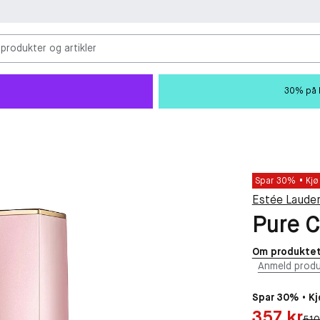
 produkter og artikler
30% på M
Spar 30%
Kjø
Estée Laude
Pure C
Om produkte
Anmeld produ
Spar 30% • Kj
Pris: 357 kr
357 kr
Orig
510