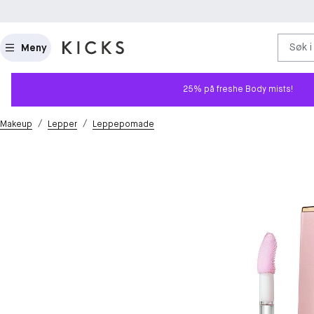
Søk i
Meny
25% på freshe Body mists!
/
/
Makeup
Lepper
Leppepomade