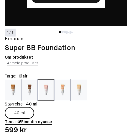
1 / 1
Erborian
Super BB Foundation
Om produktet
Anmeld produktet
Farge:
Clair
Størrelse:
40 ml
40 ml
Test nå!
Finn din nyanse
Pris: 599 kr
599 kr