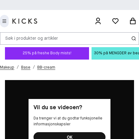
Søk i produkter og artikler
25% på freshe Body mists!
30% på MENGDER av beauty
/
/
Makeup
Base
BB-cream
Vil du se videoen?
Da trenger vi at du godtar funksjonelle
informasjonskapsler
OK