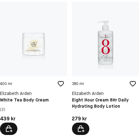
400 ml
380 ml
Elizabeth Arden
Elizabeth Arden
White Tea Body Cream
Eight Hour Cream 8Hr Daily
Hydrating Body Lotion
(2)
Pris: 439 kr
Pris: 279 kr
439 kr
279 kr