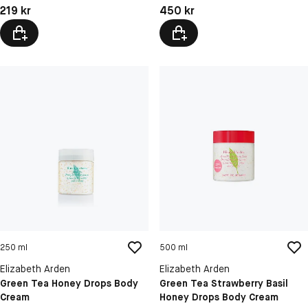
Pris: 219 kr
Pris: 450 kr
219 kr
450 kr
250 ml
500 ml
Elizabeth Arden
Elizabeth Arden
Green Tea Honey Drops Body
Green Tea Strawberry Basil
Cream
Honey Drops Body Cream