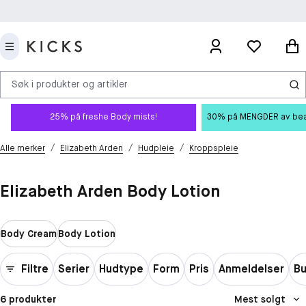
Søk i produkter og artikler
25% på freshe Body mists!
30% på MENGDER av beauty
/
/
/
Alle merker
Elizabeth Arden
Hudpleie
Kroppspleie
Elizabeth Arden Body Lotion
Body Cream
Body Lotion
Filtre
Serier
Hudtype
Form
Pris
Anmeldelser
Bu
6 produkter
Mest solgt