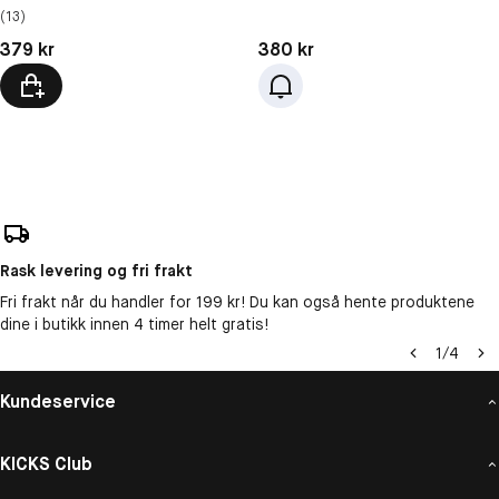
(13)
Pris: 379 kr
Pris: 380 kr
379 kr
380 kr
Rask levering og fri frakt
Fri frakt når du handler for 199 kr! Du kan også hente produktene
dine i butikk innen 4 timer helt gratis!
1
/
4
Kundeservice
KICKS Club