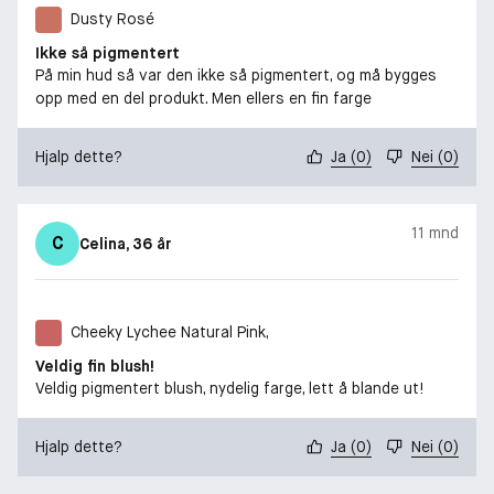
Dusty Rosé
Ikke så pigmentert
På min hud så var den ikke så pigmentert, og må bygges
opp med en del produkt. Men ellers en fin farge
Hjalp dette?
Ja
(
0
)
Nei
(
0
)
11 mnd
C
Celina
, 36 år
Cheeky Lychee Natural Pink,
Veldig fin blush!
Veldig pigmentert blush, nydelig farge, lett å blande ut!
Hjalp dette?
Ja
(
0
)
Nei
(
0
)