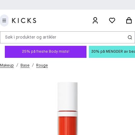
Søk i produkter og artikler
25% på freshe Body mists!
30% på MENGDER av beauty
/
/
Makeup
Base
Rouge