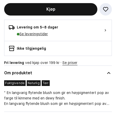
Kjøp
Levering om 5–8 dager
Se leveringstider
Ikke tilgjengelig
Fri levering
ved kjøp over 199 kr ·
Se priser
Om produktet
Fuktgivende
Naturlig
Tørr
" En langvarig flytende blush som gir en høypigmentert pop av
farge til kinnene med en dewy finish.
En langvarig flytende blush som gir en høypigmentert pop av
farge til kinnene.
Lett formel med en myk og dewy finish.
Hudtype
Blandet, Tørr, Fett