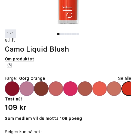
1 / 1
e.l.f.
Camo Liquid Blush
Om produktet
(8)
Farge:
Gorg Orange
Se alle
Test nå!
Pris: 109 kr
109 kr
Som medlem vil du motta 109 poeng
Selges kun på nett