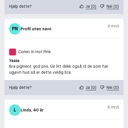
Hjalp dette?
Ja
(
0
)
Nei
(
0
)
4 mnd
PN
Profil uten navn
Comin In Hot Pink
Yasss
Bra pigment, god pris. Gir litt dekk også til de som har
ugjevn hud så er dette veldig bra.
Hjalp dette?
Ja
(
0
)
Nei
(
0
)
6 mnd
L
Linda
, 40 år