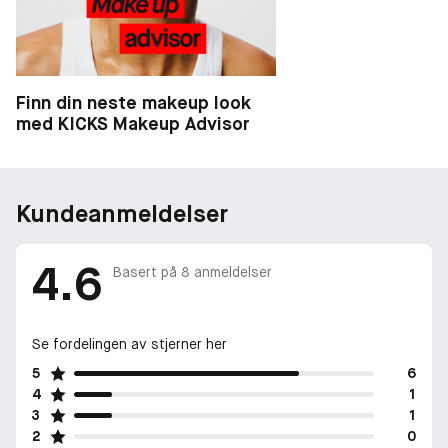
Finn din neste makeup look
med KICKS Makeup Advisor
Kundeanmeldelser
4.6
Basert på
8
anmeldelser
Se fordelingen av stjerner her
5
6
4
1
3
1
2
0