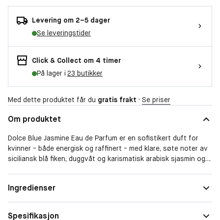
Levering om 2–5 dager
Se leveringstider
Click & Collect om 4 timer
På lager i
23 butikker
Med dette produktet får du
gratis frakt
·
Se priser
Om produktet
Dolce Blue Jasmine Eau de Parfum er en sofistikert duft for
kvinner - både energisk og raffinert - med klare, søte noter av
siciliansk blå fiken, duggvåt og karismatisk arabisk sjasmin og
sjarmerende sedertre. En optimistisk parfyme, inspirert av
atmosfæren på den sicilianske landsbygden, som oppmuntrer
Form
Spray
Ingredienser
deg til å omfavne livets vakreste øyeblikk – spesielt de
Duftfamilie
Blomster
uventede.
Spesifikasjon