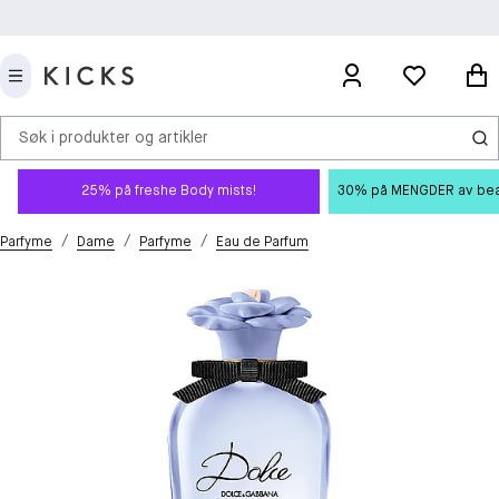
Søk i produkter og artikler
25% på freshe Body mists!
30% på MENGDER av beauty
/
/
/
Parfyme
Dame
Parfyme
Eau de Parfum