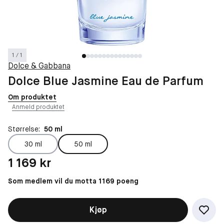
1 / 1
Dolce & Gabbana
Dolce Blue Jasmine Eau de Parfum
Om produktet
Anmeld produktet
Størrelse:
50 ml
30 ml
50 ml
Pris: 1 169 kr
1 169 kr
Som medlem vil du motta 1169 poeng
Kjøp