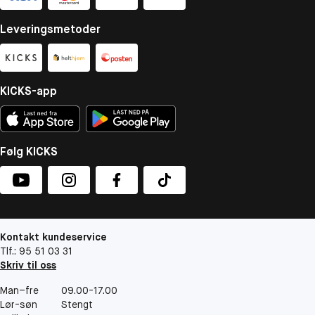
Leveringsmetoder
KICKS-app
Følg KICKS
Kontakt kundeservice
Tlf.: 95 51 03 31
Skriv til oss
Man–fre
09.00-17.00
Lør-søn
Stengt