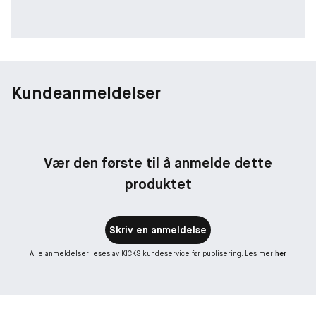
Siciliansk blå fiken: søt og melkeaktig
Arabian sjasmin: duggvåt og karismatisk
Sedertre: varm og omsluttende
Duftfamilie: Floral Fruity
Kundeanmeldelser
Vær den første til å anmelde dette
produktet
Skriv en anmeldelse
Alle anmeldelser leses av KICKS kundeservice før publisering. Les mer
her