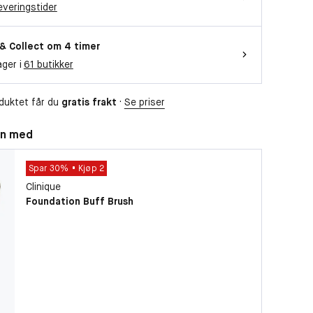
everingstider
 & Collect om 4 timer
ager i
61 butikker
duktet får du
gratis frakt
·
Se priser
n med
Spar 30%
Kjøp 2
Clinique
Foundation Buff Brush