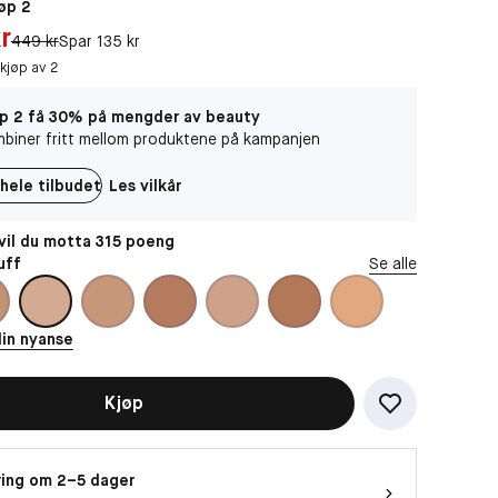
øp 2
r
Original pris:
449 kr
Spar 135 kr
 kjøp av 2
p 2 få 30% på mengder av beauty
biner fritt mellom produktene på kampanjen
hele tilbudet
Les vilkår
il du motta 315 poeng
uff
Se alle
din nyanse
Kjøp
ing om 2–5 dager