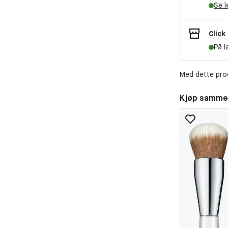
Se l
Click
På l
Med dette pro
Kjøp samme