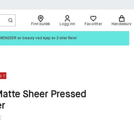
Finn butikk
Logg inn
Favoritter
Handlekurv
ENGDER av beauty ved kjøp av 2 eller flere!
p 2
Matte Sheer Pressed
r
t