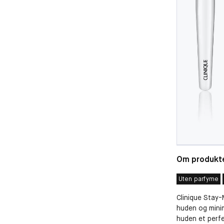
Om produkt
Uten parfyme
Clinique Stay-
huden og minim
huden et perf