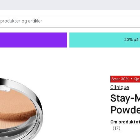
 produkter og artikler
30% på M
Spar 30%
Kjø
Clinique
Stay-
Powde
Om produkte
(17)