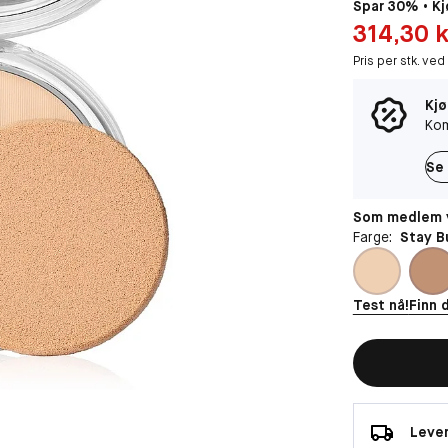
Spar 30% • Kj
Pris: 314,30 kr
314,30 k
Pris per stk. ved
Kjø
Kom
Se 
Som medlem v
Farge:
Stay B
Test nå!
Finn 
Lever