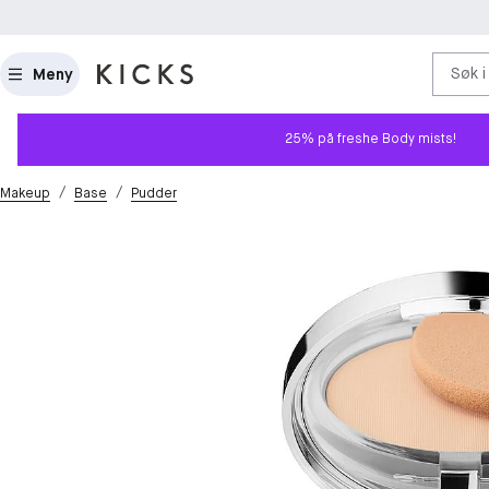
Søk i
Meny
25% på freshe Body mists!
/
/
Makeup
Base
Pudder