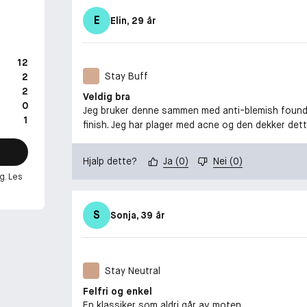
E
Elin
, 29 år
12
Stay Buff
2
2
Veldig bra
0
Jeg bruker denne sammen med anti-blemish foundat
1
finish. Jeg har plager med acne og den dekker dett
Hjalp dette?
Ja
(
0
)
Nei
(
0
)
g. Les
S
Sonja
, 39 år
Stay Neutral
Felfri og enkel
En klassiker som aldri går av moten