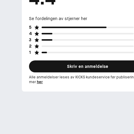
Se fordelingen av stjerner her
5
4
3
2
1
Skriv en anmeldelse
Alle anmeldelser leses av KICKS kundeservice før publiserin
mer
her