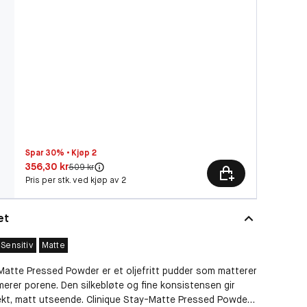
Spar 30% • Kjøp 2
Pris: 356,30 kr
356,30 kr
Original pris:
509 kr
Pris per stk. ved kjøp av 2
et
Sensitiv
Matte
Matte Pressed Powder er et oljefritt pudder som matterer
erer porene. Den silkebløte og fine konsistensen gir
ekt, matt utseende. Clinique Stay-Matte Pressed Powder