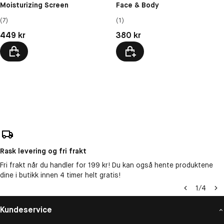
Moisturizing Screen
Face & Body
(7)
(1)
Pris: 449 kr
Pris: 380 kr
449 kr
380 kr
Rask levering og fri frakt
Fri frakt når du handler for 199 kr! Du kan også hente produktene
dine i butikk innen 4 timer helt gratis!
1
/
4
Kundeservice