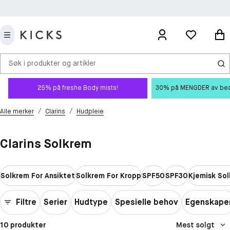
Søk i produkter og artikler
25% på freshe Body mists!
30% på MENGDER av beauty
/
/
Alle merker
Clarins
Hudpleie
Clarins Solkrem
Solkrem For Ansiktet
Solkrem For Kropp
SPF50
SPF30
Kjemisk So
Filtre
Serier
Hudtype
Spesielle behov
Egenskape
10 produkter
Mest solgt