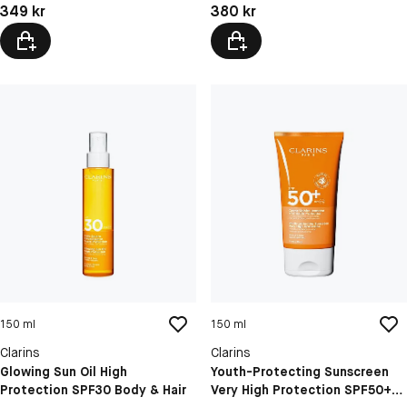
Pris: 349 kr
Pris: 380 kr
349 kr
380 kr
150 ml
150 ml
Clarins
Clarins
Glowing Sun Oil High
Youth-Protecting Sunscreen
Protection SPF30 Body & Hair
Very High Protection SPF50+