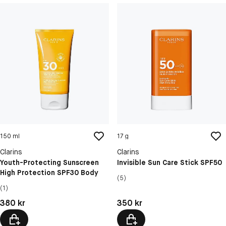
150 ml
17 g
Clarins
Clarins
Youth-Protecting Sunscreen
Invisible Sun Care Stick SPF50
High Protection SPF30 Body
(5)
(1)
Pris: 380 kr
Pris: 350 kr
380 kr
350 kr