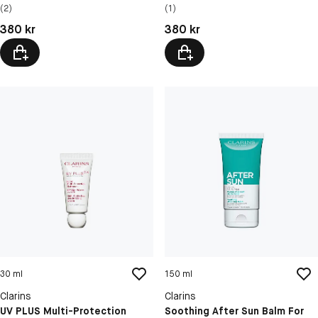
Body
(2)
(1)
Pris: 380 kr
Pris: 380 kr
380 kr
380 kr
30 ml
150 ml
Clarins
Clarins
UV PLUS Multi-Protection
Soothing After Sun Balm For