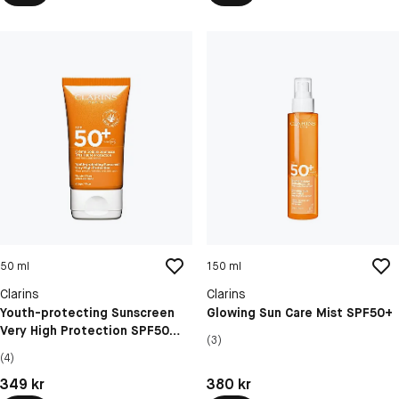
50 ml
150 ml
Clarins
Clarins
Youth-protecting Sunscreen
Glowing Sun Care Mist SPF50+
Very High Protection SPF50
(3)
Face
(4)
Pris: 349 kr
Pris: 380 kr
349 kr
380 kr