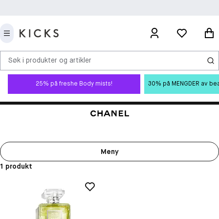
Søk i produkter og artikler
25% på freshe Body mists!
30% på MENGDER av beauty
Meny
1 produkt