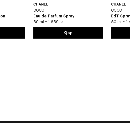
CHANEL
CHANEL
COCO
COCO
ion
Eau de Parfum Spray
EdT Spra
50 ml - 1 659 kr
50 ml - 1 
Kjøp