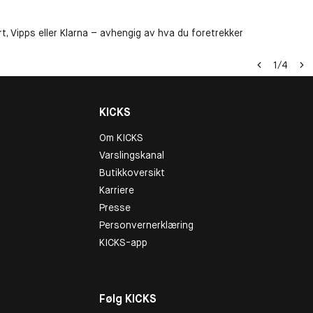
t, Vipps eller Klarna – avhengig av hva du foretrekker
1
/
4
KICKS
Om KICKS
Varslingskanal
Butikkoversikt
Karriere
Presse
Personvernerklæring
KICKS-app
Følg KICKS