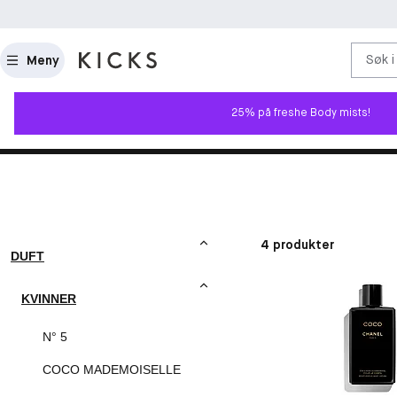
Søk i
Meny
25% på freshe Body mists!
4 produkter
DUFT
KVINNER
N° 5
COCO MADEMOISELLE