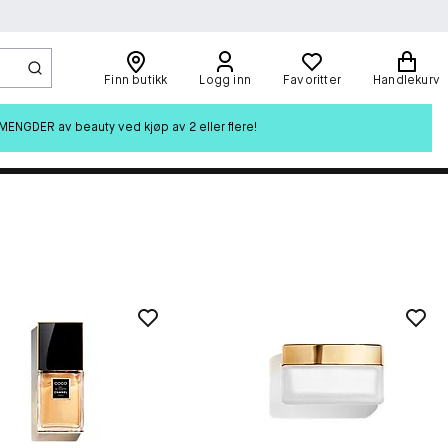
Finn butikk
Logg inn
Favoritter
Handlekurv
ENGDER av beauty ved kjøp av 2 eller flere!