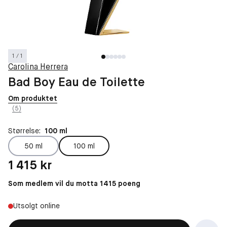
1 / 1
Carolina Herrera
Bad Boy Eau de Toilette
Om produktet
(5)
Størrelse:
100 ml
50 ml
100 ml
Pris: 1 415 kr
1 415 kr
Som medlem vil du motta 1415 poeng
Utsolgt online