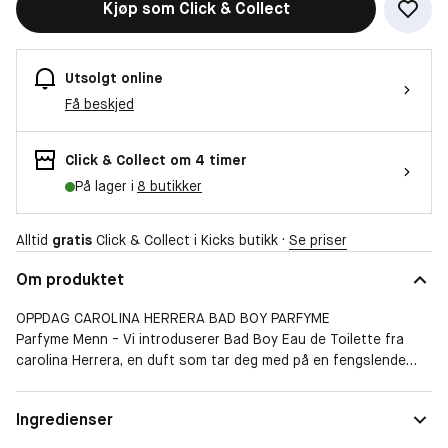
Kjøp som Click & Collect
Utsolgt online
Få beskjed
Click & Collect om 4 timer
På lager i
8 butikker
Alltid
gratis
Click & Collect i Kicks butikk ·
Se priser
Om produktet
OPPDAG CAROLINA HERRERA BAD BOY PARFYME
Parfyme Menn - Vi introduserer Bad Boy Eau de Toilette fra
carolina Herrera, en duft som tar deg med på en fengslende
reise for sansene, der de intrikate notene av svart og hvit
pepper veves sammen med den levende essensen av italiensk
Form
Spray
Ingredienser
grønn bergamott. Dette olfaktoriske mesterverket er designet
Duftfamilie
Amber
for den sofistikerte og særegne mannen som markerer seg