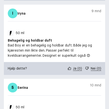
9 mnd
I
Iryna
50 ml
Behagelig og holdbar duft
Bad Boy er en behagelig og holdbar duft. Både jeg og
kjæresten min likte den. Passer perfekt til
kveldsarrangementer. Designet er superkult også 😍
Hjalp dette?
Ja
(
0
)
Nei
(
0
)
10 mnd
S
Serina
50 ml