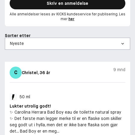
Bad Boy Eau de Toilette-flasken er et visuelt bevis på duften
Skriv en anmeldelse
den inneholder. Flasken har et design som er like særpreget
som mannen den representerer, med et lyn som symboliserer
Alle anmeldelser leses av KICKS kundeservice før publisering. Les
mer
her
heroisk styrke og egenrådighet. Den elegante og moderne
designen gjenspeiler Bad Boys moderne smak og gjør den til et
ettertraktet tilskudd til enhver parfymesamling.
Sorter etter
-
EN PARFYME SOM PRESTERER
Nyt Bad Boy Eau de Toilette og bli med på en sensorisk reise
9 mnd
som fanger essensen av raffinement, styrke og tidløs karisma.
C
Christel
, 36 år
Omfavn dristigheten i deg og la duften omdefinere din
tilstedeværelse med hvert eneste spray. En parfyme du vet at
du kan en ting eller to om, og som du vil få komplimenter for.
50 ml
-
Lukter utrolig godt!
✨ Carolina Herrara Bad Boy eau de toilette natural spray
Toppnoter: Grapefrukt og hvit pepper
✨ Det første man legger merke til er en flaske som skiller
Hjertenoter: Vetiver og Muscatelle salvie
seg godt ut i hylla, men det er ikke bare flaska som gjør
Bunnoter: Tonkabønne og kakao
det... Bad Boy er en meg...