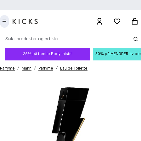
Søk i produkter og artikler
25% på freshe Body mists!
30% på MENGDER av beauty
/
/
/
Parfyme
Mann
Parfyme
Eau de Toilette