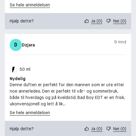
Se hele anmeldelsen
-
BRUK: Spray på ønskede duftområder på kroppen, gjerne der du
Hjalp dette?
Ja
(
0
)
Nei
(
0
)
har puls (for eksempel håndledd, nakke, albuebøy og knehaser).
-
9 mnd
D
Dzjara
PRODUKTSPECIFIKASJONER: - Parfymen kan brukes daglig -
Inneholder 8-12% duftkonsentrat - Garanterer en tydelig og
langvarig duftopplevelse."
50 ml
Nydelig
Denne duften er perfekt for den mannen som er ute etter
noe annerledes. Den er perfekt til vår- og sommerbruk,
både til hverdags og på kveldstid. Bad Boy EDT er en frisk,
ukonvensjonell og lett å lik...
Se hele anmeldelsen
Hjalp dette?
Ja
(
0
)
Nei
(
0
)