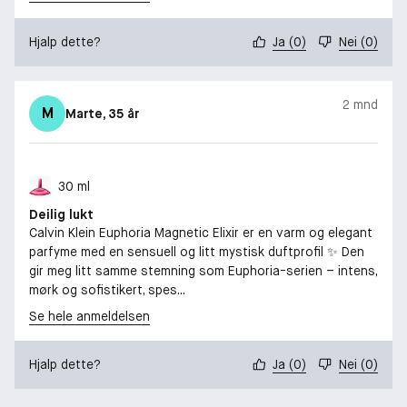
Hjalp dette?
Ja
(
0
)
Nei
(
0
)
2 mnd
M
Marte
, 35 år
30 ml
Deilig lukt
Calvin Klein Euphoria Magnetic Elixir er en varm og elegant
parfyme med en sensuell og litt mystisk duftprofil ✨ Den
gir meg litt samme stemning som Euphoria-serien – intens,
mørk og sofistikert, spes...
Se hele anmeldelsen
Hjalp dette?
Ja
(
0
)
Nei
(
0
)