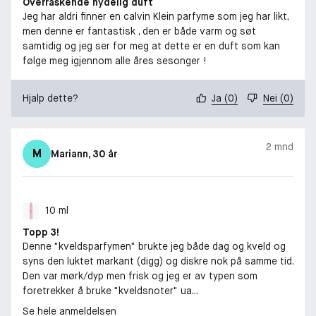
Overraskende nydelig duft
Jeg har aldri finner en calvin Klein parfyme som jeg har likt,
men denne er fantastisk , den er både varm og søt
samtidig og jeg ser for meg at dette er en duft som kan
følge meg igjennom alle åres sesonger !
Hjalp dette?
Ja
(
0
)
Nei
(
0
)
2 mnd
M
Mariann
, 30 år
10 ml
Topp 3!
Denne "kveldsparfymen" brukte jeg både dag og kveld og
syns den luktet markant (digg) og diskre nok på samme tid.
Den var mørk/dyp men frisk og jeg er av typen som
foretrekker å bruke "kveldsnoter" ua...
Se hele anmeldelsen