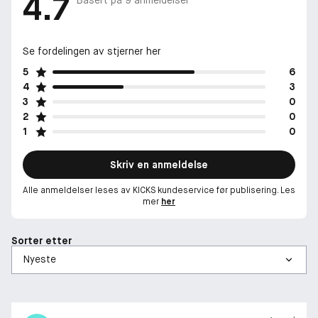
4.7
Basert på
9
anmeldelser
Se fordelingen av stjerner her
5
6
4
3
3
0
2
0
1
0
Skriv en anmeldelse
Alle anmeldelser leses av KICKS kundeservice før publisering. Les
mer
her
Sorter etter