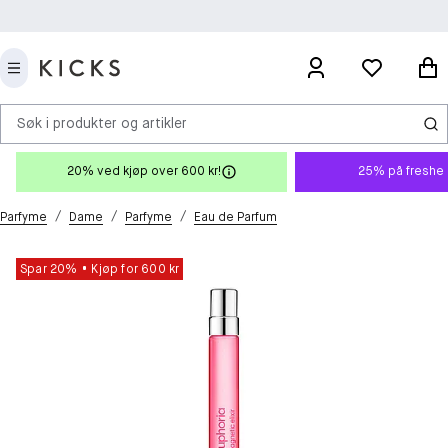
Søk i produkter og artikler
20% ved kjøp over 600 kr!
25% på freshe 
/
/
/
Parfyme
Dame
Parfyme
Eau de Parfum
Spar 20%
Kjøp for 600 kr