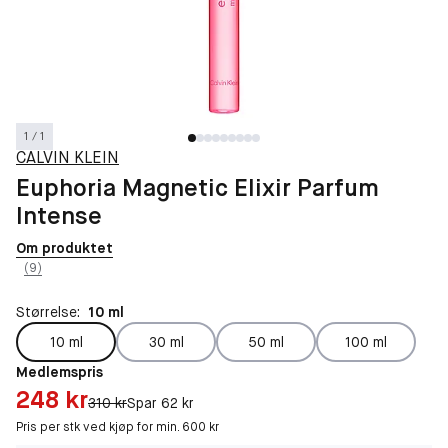
1 / 1
CALVIN KLEIN
Euphoria Magnetic Elixir Parfum
Intense
Om produktet
(9)
Størrelse:
10 ml
10 ml
30 ml
50 ml
100 ml
Medlemspris
Pris: 248 kr
248 kr
Original pris:
310 kr
Spar 62 kr
Pris per stk ved kjøp for min. 600 kr