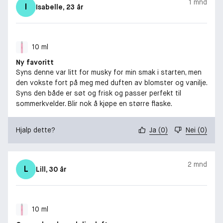
1 mnd
I
Isabelle
, 23 år
10 ml
Ny favoritt
Syns denne var litt for musky for min smak i starten, men
den vokste fort på meg med duften av blomster og vanilje.
Syns den både er søt og frisk og passer perfekt til
sommerkvelder. Blir nok å kjøpe en større flaske.
Hjalp dette?
Ja
(
0
)
Nei
(
0
)
2 mnd
L
Lill
, 30 år
10 ml