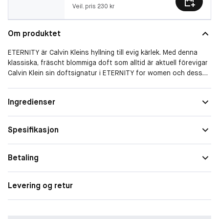
Veil. pris 230 kr
Om produktet
ETERNITY är Calvin Kleins hyllning till evig kärlek. Med denna
klassiska, fräscht blommiga doft som alltid är aktuell förevigar
Calvin Klein sin doftsignatur i ETERNITY for women och dess
manliga version ETERNITY for men.
Form
Spray
Ingredienser
-
Duftfamilie
Blomster
En doft likt ett löfte och tro på gemensam kärlek, med en lyxig
Spesifikasjon
sammansättning av blommor, citrus och mjuka tränoter. Den
öppnar upp med toner av mandarin och fresia som sedan
övergår i en skir bukett med blommor: liljekonvalj, viol och
Betaling
kryddig nejlika. En mild doft av sandelträ utgör basen och gör
att parfymen lägger sig mjukt på huden.
Levering og retur
-
ETERNITY for women är en eau de parfum för kvinnan som