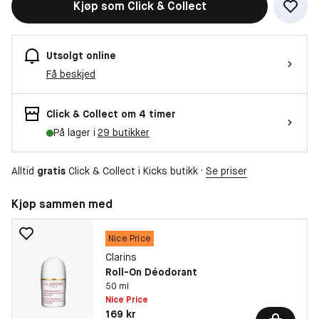
Kjøp som Click & Collect
Utsolgt online
Få beskjed
Click & Collect om 4 timer
På lager i
29 butikker
Alltid
gratis
Click & Collect i Kicks butikk ·
Se priser
Kjøp sammen med
Nice Price
Clarins
Roll-On Déodorant
50 ml
Nice Price
Pris: 169 kr
169 kr