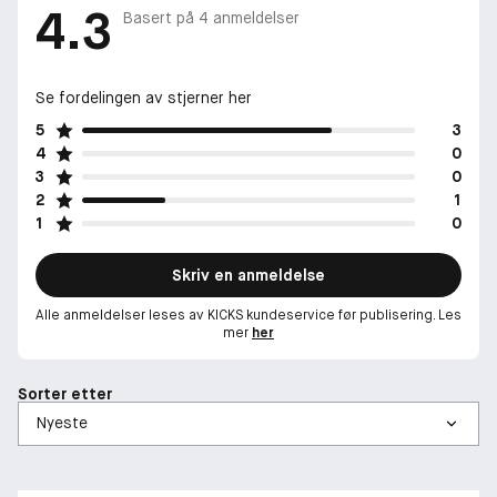
4.3
Basert på
4
anmeldelser
Se fordelingen av stjerner her
5
3
4
0
3
0
2
1
1
0
Skriv en anmeldelse
Alle anmeldelser leses av KICKS kundeservice før publisering. Les
mer
her
Sorter etter