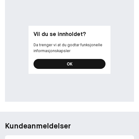
söker en romantisk doft som passar både dag och kväll, frisk
och modern på samma gång. En lovsång till kärleken.
-
Vil du se innholdet?
Doftfamilj: Floral
Toppnoter: Mandarin och freesia
Da trenger vi at du godtar funksjonelle
Hjärtnoter: Lilja, viol och kryddig nejlika
informasjonskapsler
Basnot: Sandelträ
OK
Kundeanmeldelser