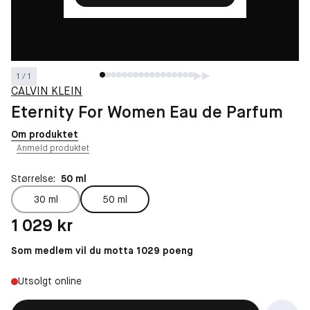
1 / 1
CALVIN KLEIN
Eternity For Women Eau de Parfum
Om produktet
Anmeld produktet
Størrelse:
50 ml
30 ml
50 ml
Pris: 1 029 kr
1 029 kr
Som medlem vil du motta 1029 poeng
Utsolgt online