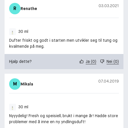
03.03.2021
R
Renathe
30 ml
Dufter friskt og godt i starten men utvikler seg til tung og
kvalmende på meg.
Hjalp dette?
Ja
(
0
)
Nei
(
0
)
07.04.2019
M
Mikala
30 ml
Nyyydelig! Fresh og speisiell, brukt i mange år! Hadde store
problemer med å inne en ny yndlingsduft!