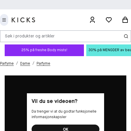
Søk i produkter og artikler
25% på freshe Body mists!
30% på MENGDER av beauty
/
/
Parfyme
Dame
Parfyme
Vil du se videoen?
Da trenger vi at du godtar funksjonelle
informasjonskapsler
OK