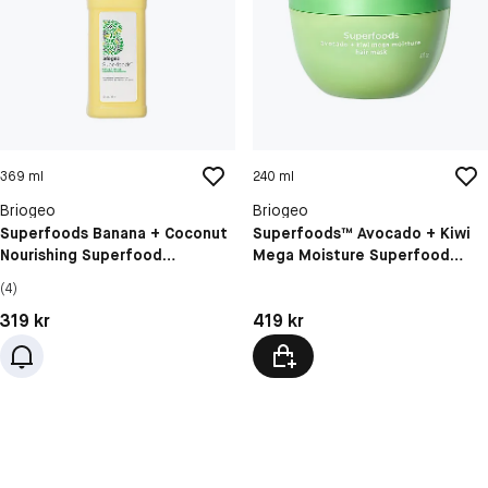
369 ml
240 ml
Briogeo
Briogeo
Superfoods Banana + Coconut
Superfoods™ Avocado + Kiwi
Nourishing Superfood
Mega Moisture Superfood
Conditioner
Mask
(4)
Pris: 319 kr
Pris: 419 kr
319 kr
419 kr