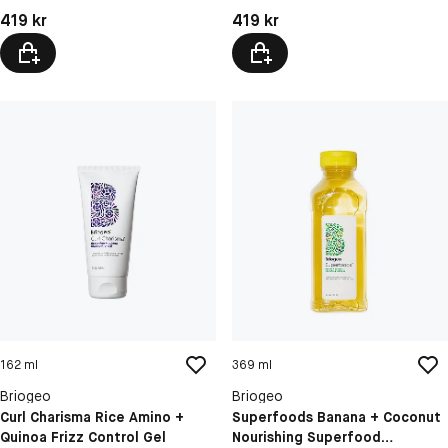
Pris: 419 kr
Pris: 419 kr
419 kr
419 kr
162 ml
369 ml
Briogeo
Briogeo
Curl Charisma Rice Amino +
Superfoods Banana + Coconut
Quinoa Frizz Control Gel
Nourishing Superfood