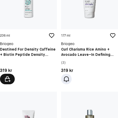
236 ml
177 ml
Briogeo
Briogeo
Destined For Density Caffeine
Curl Charisma Rice Amino +
+ Biotin Peptide Density
Avocado Leave–In Defining
Shampoo
Crème
(3)
Pris: 319 kr
Pris: 319 kr
319 kr
319 kr