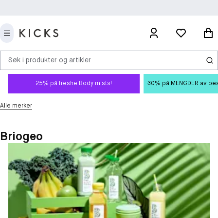
Søk i produkter og artikler
25% på freshe Body mists!
30% på MENGDER av beauty
Alle merker
Briogeo