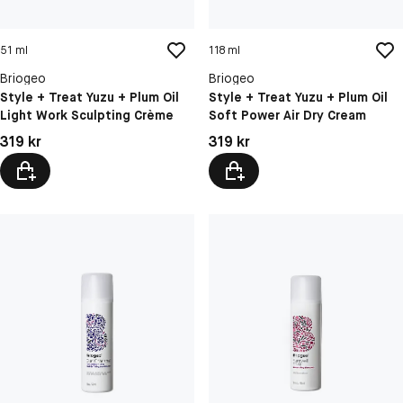
51 ml
118 ml
Briogeo
Briogeo
Style + Treat Yuzu + Plum Oil
Style + Treat Yuzu + Plum Oil
Light Work Sculpting Crème
Soft Power Air Dry Cream
Pris: 319 kr
Pris: 319 kr
319 kr
319 kr