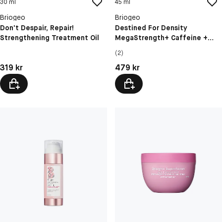
30 ml
45 ml
Briogeo
Briogeo
Don't Despair, Repair!
Destined For Density
Strengthening Treatment Oil
MegaStrength+ Caffeine +
Biotin Peptide Density Serum
(2)
Pris: 319 kr
Pris: 479 kr
319 kr
479 kr