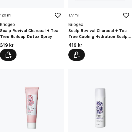
120 ml
177 ml
Briogeo
Briogeo
Scalp Revival Charcoal + Tea
Scalp Revival Charcoal + Tea
Tree Buildup Detox Spray
Tree Cooling Hydration Scalp
Mask
Pris: 319 kr
Pris: 419 kr
319 kr
419 kr