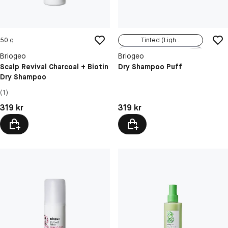
50 g
Tinted (Ligh...
Transparent
Briogeo
Briogeo
Scalp Revival Charcoal + Biotin
Dry Shampoo Puff
Dry Shampoo
(1)
Pris: 319 kr
Pris: 319 kr
319 kr
319 kr