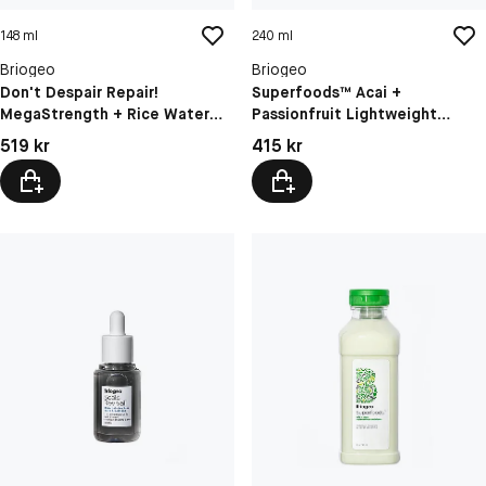
148 ml
240 ml
Briogeo
Briogeo
Don't Despair Repair!
Superfoods™ Acai +
MegaStrength + Rice Water
Passionfruit Lightweight
Protein + Moisture
Hydration Hair Mask
Pris: 519 kr
Pris: 415 kr
519 kr
415 kr
Strengthening Treatment