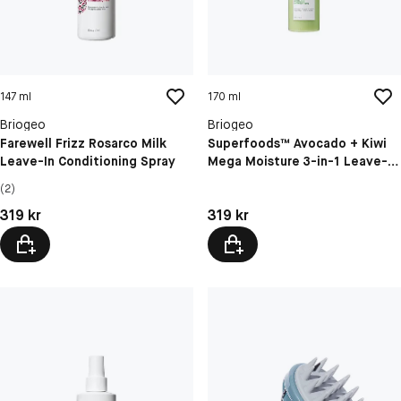
147 ml
170 ml
Briogeo
Briogeo
Farewell Frizz Rosarco Milk
Superfoods™ Avocado + Kiwi
Leave-In Conditioning Spray
Mega Moisture 3-in-1 Leave-In
Spray
(2)
Pris: 319 kr
Pris: 319 kr
319 kr
319 kr