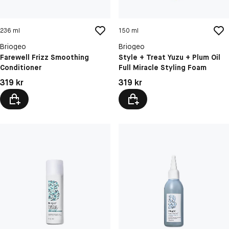
236 ml
150 ml
Briogeo
Briogeo
Farewell Frizz Smoothing
Style + Treat Yuzu + Plum Oil
Conditioner
Full Miracle Styling Foam
Pris: 319 kr
Pris: 319 kr
319 kr
319 kr