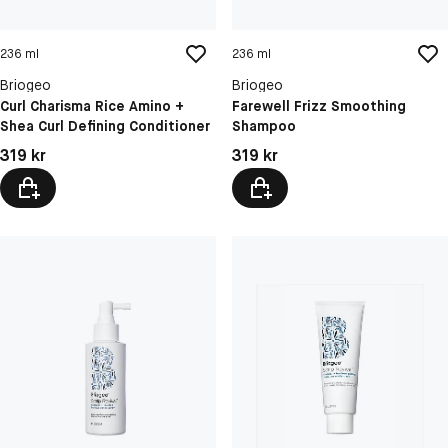
236 ml
236 ml
Briogeo
Briogeo
Curl Charisma Rice Amino +
Farewell Frizz Smoothing
Shea Curl Defining Conditioner
Shampoo
Pris: 319 kr
Pris: 319 kr
319 kr
319 kr