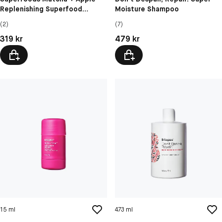
Replenishing Superfood
Moisture Shampoo
Shampoo
(2)
(7)
Pris: 319 kr
Pris: 479 kr
319 kr
479 kr
15 ml
473 ml