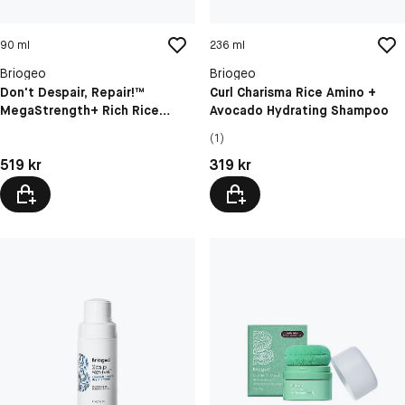
90 ml
236 ml
Briogeo
Briogeo
Don't Despair, Repair!™
Curl Charisma Rice Amino +
MegaStrength+ Rich Rice
Avocado Hydrating Shampoo
Shampoo Concentrate
(1)
Pris: 519 kr
Pris: 319 kr
519 kr
319 kr