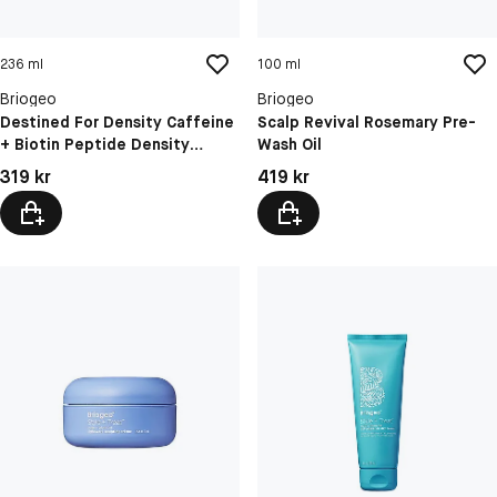
236 ml
100 ml
Briogeo
Briogeo
Destined For Density Caffeine
Scalp Revival Rosemary Pre-
+ Biotin Peptide Density
Wash Oil
Conditioner
Pris: 319 kr
Pris: 419 kr
319 kr
419 kr