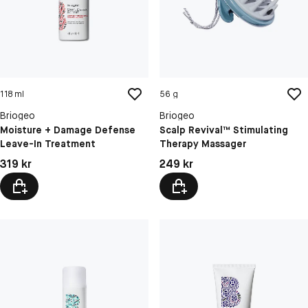
118 ml
56 g
Briogeo
Briogeo
Moisture + Damage Defense
Scalp Revival™ Stimulating
Leave-In Treatment
Therapy Massager
Pris: 319 kr
Pris: 249 kr
319 kr
249 kr