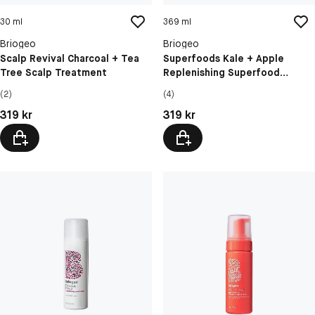
30 ml
369 ml
Briogeo
Briogeo
Scalp Revival Charcoal + Tea
Superfoods Kale + Apple
Tree Scalp Treatment
Replenishing Superfood
Conditioner
(2)
(4)
Pris: 319 kr
Pris: 319 kr
319 kr
319 kr