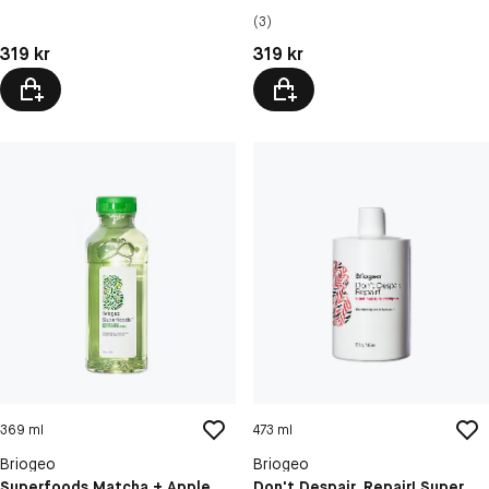
Shampoo
(3)
Pris: 319 kr
Pris: 319 kr
319 kr
319 kr
369 ml
473 ml
Briogeo
Briogeo
Superfoods Matcha + Apple
Don't Despair, Repair! Super