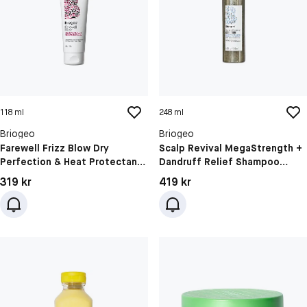
118 ml
248 ml
Briogeo
Briogeo
Farewell Frizz Blow Dry
Scalp Revival MegaStrength +
Perfection & Heat Protectant
Dandruff Relief Shampoo
Crème
Charcoal + AHA/BHA
Pris: 319 kr
Pris: 419 kr
319 kr
419 kr