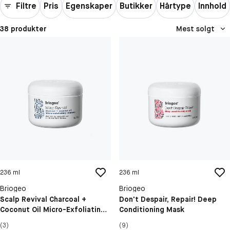
Filtre
Pris
Egenskaper
Butikker
Hårtype
Innhold
38 produkter
Mest solgt
236 ml
236 ml
Briogeo
Briogeo
Scalp Revival Charcoal +
Don't Despair, Repair! Deep
Coconut Oil Micro-Exfoliating
Conditioning Mask
Shampoo
(3)
(9)