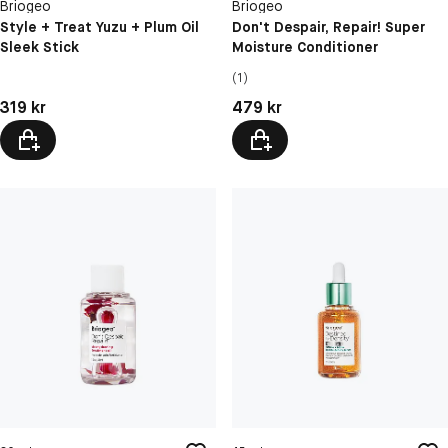
Briogeo
Briogeo
Style + Treat Yuzu + Plum Oil
Don't Despair, Repair! Super
Sleek Stick
Moisture Conditioner
(1)
Pris: 319 kr
Pris: 479 kr
319 kr
479 kr