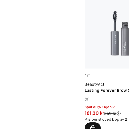
4 ml
BeautyAct
Lasting Forever Brow 
(3)
Spar 30% • Kjøp 2
Pris: 181,30 kr
181,30 kr
Original pris:
259 kr
Pris per stk. ved kjøp av 2