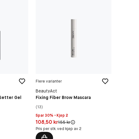
Flere varianter
BeautyAct
Setter Gel
Fixing Fiber Brow Mascara
(13)
Spar 30% • Kjøp 2
Pris: 108,50 kr
108,50 kr
Original pris:
155 kr
Pris per stk. ved kjøp av 2