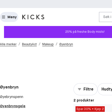
Søk i
Meny
25% på freshe Body mists!
/
/
/
Alle merker
BeautyAct
Makeup
Øyenbryn
Øyenbryn
Filtre
Hudt
Øyebrynspenn
2 produkter
Øyenbrynsgele
Spar 30%
Kjøp 2