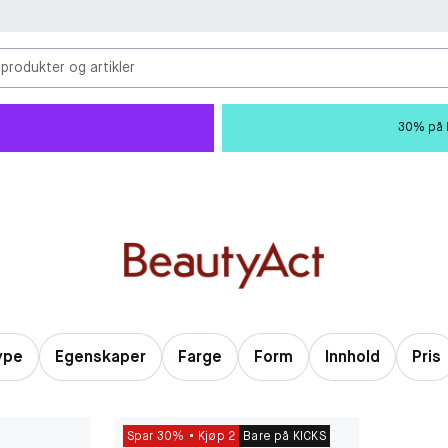
 produkter og artikler
30% på M
ype
Egenskaper
Farge
Form
Innhold
Pris
Spar 30%
Kjøp 2
Bare på KICKS