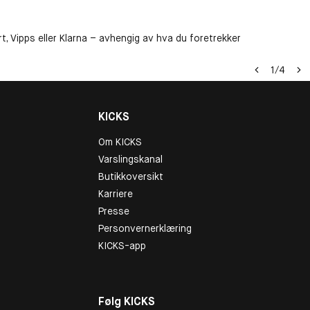
t, Vipps eller Klarna – avhengig av hva du foretrekker
1
/
4
KICKS
Om KICKS
Varslingskanal
Butikkoversikt
Karriere
Presse
Personvernerklæring
KICKS-app
Følg KICKS