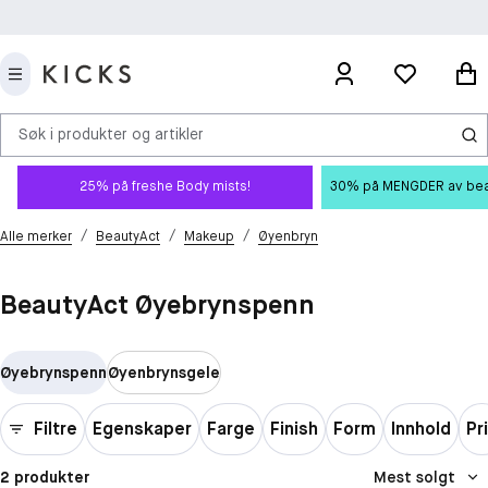
Søk i produkter og artikler
25% på freshe Body mists!
30% på MENGDER av beauty
/
/
/
Alle merker
BeautyAct
Makeup
Øyenbryn
BeautyAct Øyebrynspenn
Øyebrynspenn
Øyenbrynsgele
Filtre
Egenskaper
Farge
Finish
Form
Innhold
Pr
2 produkter
Mest solgt