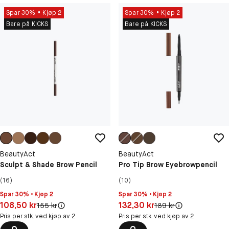
Spar 30%
Kjøp 2
Spar 30%
Kjøp 2
Bare på KICKS
Bare på KICKS
BeautyAct
BeautyAct
Sculpt & Shade Brow Pencil
Pro Tip Brow Eyebrowpencil
(16)
(10)
Spar 30% • Kjøp 2
Spar 30% • Kjøp 2
Pris: 108,50 kr
Pris: 132,30 kr
108,50 kr
132,30 kr
Original pris:
Original pris:
155 kr
189 kr
Pris per stk. ved kjøp av 2
Pris per stk. ved kjøp av 2