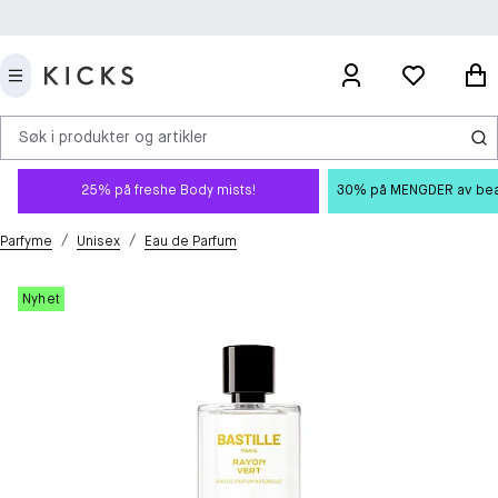
Søk i produkter og artikler
25% på freshe Body mists!
30% på MENGDER av beauty
/
/
Parfyme
Unisex
Eau de Parfum
Nyhet