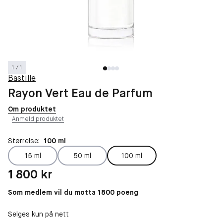
1 / 1
Bastille
Rayon Vert Eau de Parfum
Om produktet
Anmeld produktet
Størrelse:
100 ml
15 ml
50 ml
100 ml
Pris: 1 800 kr
1 800 kr
Som medlem vil du motta 1800 poeng
Selges kun på nett