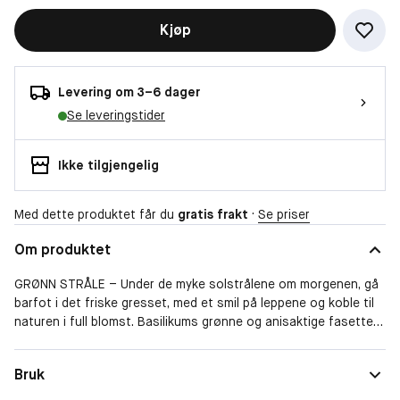
Kjøp
Levering om 3–6 dager
Se leveringstider
Ikke tilgjengelig
Med dette produktet får du
gratis frakt
·
Se priser
Om produktet
GRØNN STRÅLE – Under de myke solstrålene om morgenen, gå
barfot i det friske gresset, med et smil på leppene og koble til
naturen i full blomst. Basilikums grønne og anisaktige fasetter
danser med den varme og strålende udødelige blomst. Rayon
Vert er en eksplosjon av solfylt liv! En feiring av friheten som
Bruk
finnes i naturens fornyelse, der hvert friskt pust og hver
solstråle symboliserer en ny bølge av vitalitet og energi!