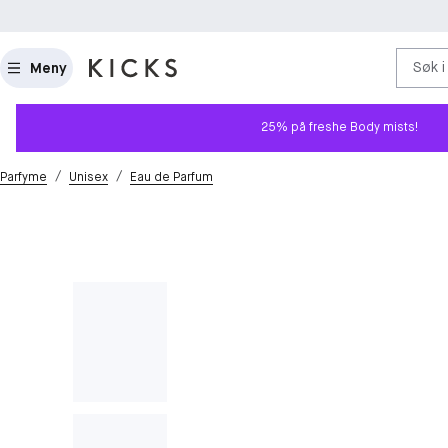
Søk i
Meny
25% på freshe Body mists!
/
/
Parfyme
Unisex
Eau de Parfum