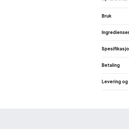
friskhetsfølel
parfyme som fe
Bruk
teste sine gre
Ingrediense
Spesifikasj
Betaling
Levering og 