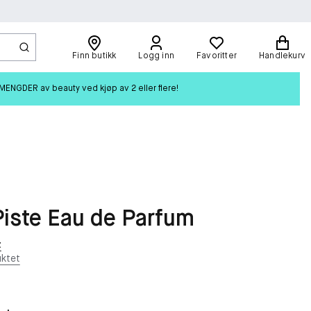
Finn butikk
Logg inn
Favoritter
Handlekurv
ENGDER av beauty ved kjøp av 2 eller flere!
iste Eau de Parfum
t
ktet