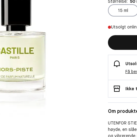
Størrelse:
50 
15 ml
Utsolgt onli
Utsol
Få be
Ikke 
Om produkt
UTENFOR STIEN
høyde, en slåe
og vibrerende