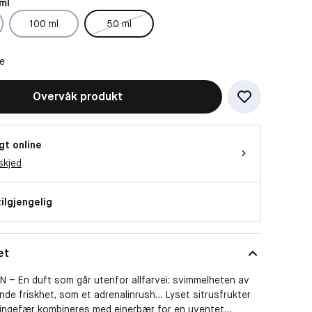
ml
100 ml
50 ml
ne
Overvåk produkt
gt online
skjed
tilgjengelig
et
 – En duft som går utenfor allfarvei: svimmelheten av
nde friskhet, som et adrenalinrush… Lyset sitrusfrukter
 ingefær kombineres med einerbær for en uventet