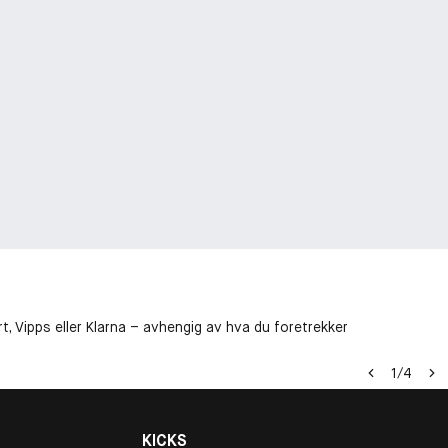
t, Vipps eller Klarna – avhengig av hva du foretrekker
1
/
4
KICKS