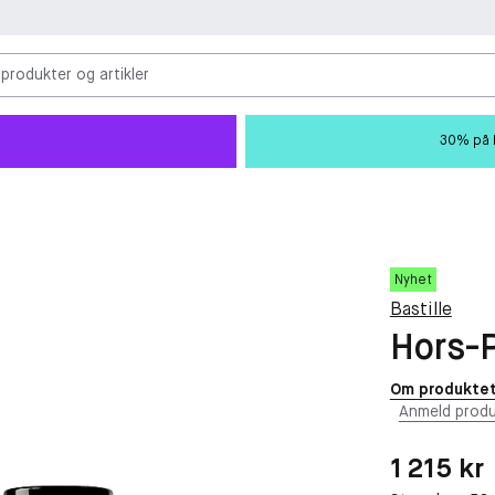
 produkter og artikler
30% på M
Nyhet
Bastille
Hors-P
Om produkte
Anmeld produ
Pris: 1 215 kr
1 215 kr