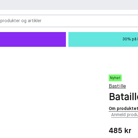
 produkter og artikler
30% på M
Nyhet
Bastille
Batail
Om produkte
Anmeld produ
Pris: 485 kr
485 kr