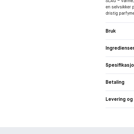
SLAG – varme, 
en selvsikker 
dristig parfyme
påstå sin perso
og bestemthet
Bruk
Ingrediense
Spesifikasj
Betaling
Levering og 