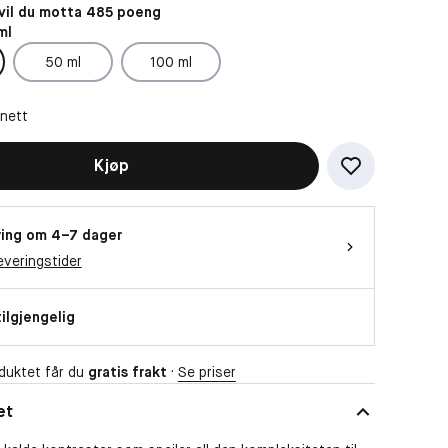
il du motta 485 poeng
ml
50 ml
100 ml
 nett
Kjøp
ing om 4–7 dager
everingstider
tilgjengelig
duktet får du
gratis frakt
·
Se priser
et