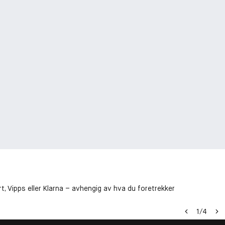
t, Vipps eller Klarna – avhengig av hva du foretrekker
1
/
4