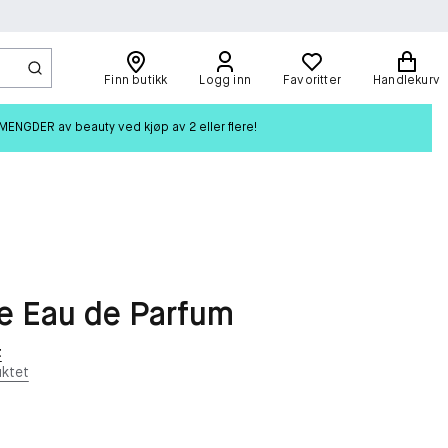
Finn butikk
Logg inn
Favoritter
Handlekurv
ENGDER av beauty ved kjøp av 2 eller flere!
le Eau de Parfum
t
ktet