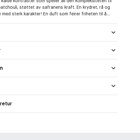
kalde kontraster som speiler all den kompleksiteten til
patchouli, støttet av safranens kraft. En krydret, rå og
 med sterk karakter! En duft som feirer friheten til å
nlighet, vise selvtillit og ta lederskapet med dristighet
. Ingen kompromisser!
r
on
retur