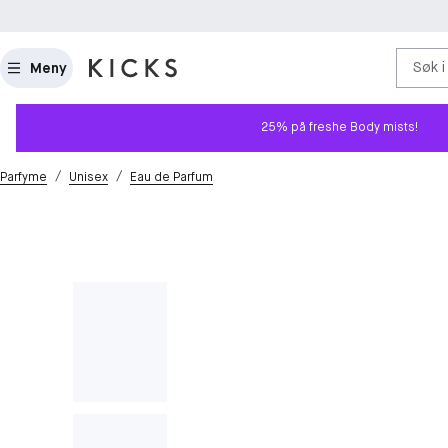
Søk i
Meny
25% på freshe Body mists!
/
/
Parfyme
Unisex
Eau de Parfum