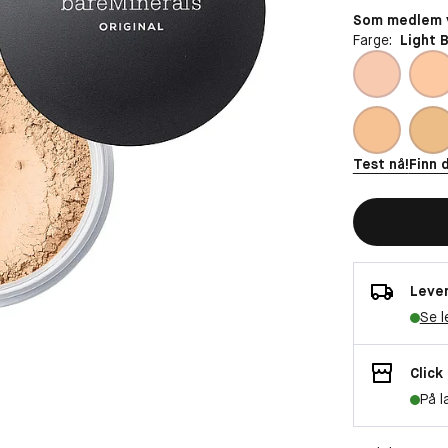
Som medlem v
Farge:
Light 
Test nå!
Finn 
Lever
Se l
Click
På l