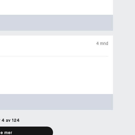
4 mnd
r 4 av 124
e mer