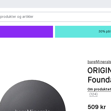
 produkter og artikler
30% på M
bareMineral
ORIGI
Found
Om produkte
(124)
Pris: 509 kr
509 kr