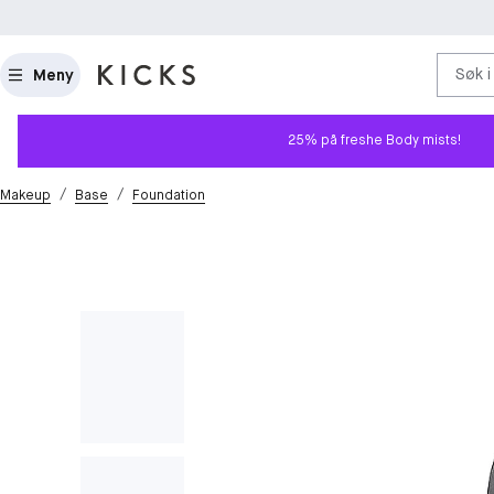
Søk i
Meny
25% på freshe Body mists!
/
/
Makeup
Base
Foundation