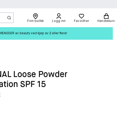
Finn butikk
Logg inn
Favoritter
Handlekurv
ENGDER av beauty ved kjøp av 2 eller flere!
s
NAL Loose Powder
ation SPF 15
t