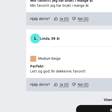
Min favoritt jeg har brukt i mange år.
Min favoritt jeg har brukt i mange år.
Hjalp dette?
Ja
(
0
)
Nei
(
0
)
L
Linda
, 59 år
Medium Beige
Perfekt
Lett og god, fin dekkevne, favoritt
Hjalp dette?
Ja
(
0
)
Nei
(
0
)
Vise
S