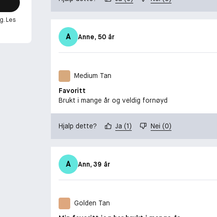
g. Les
A
Anne
, 50 år
Medium Tan
Favoritt
Brukt i mange år og veldig fornøyd
Hjalp dette?
Ja
(
1
)
Nei
(
0
)
A
Ann
, 39 år
Golden Tan