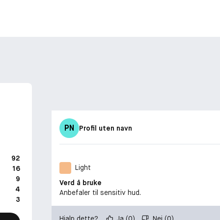
PN
Profil uten navn
92
Light
16
9
Verd å bruke
4
Anbefaler til sensitiv hud.
3
Hjalp dette?
Ja
(
0
)
Nei
(
0
)