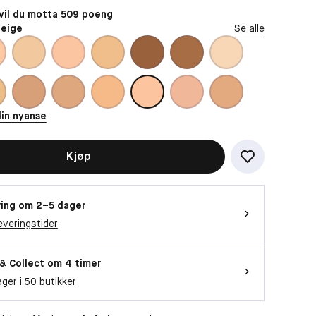
il du motta 509 poeng
Beige
Se alle
din nyanse
Kjøp
ing om 2–5 dager
everingstider
 & Collect om 4 timer
ager i
50 butikker