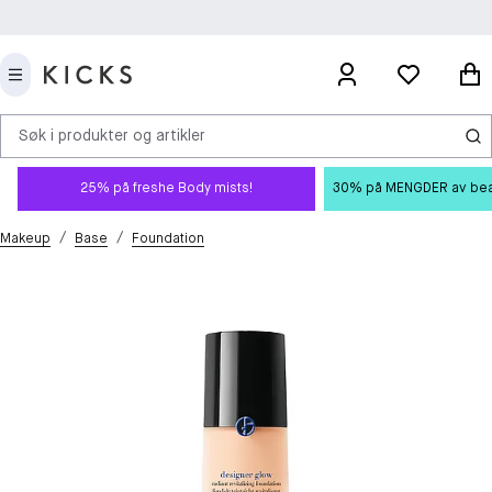
Søk i produkter og artikler
25% på freshe Body mists!
30% på MENGDER av beauty
/
/
Makeup
Base
Foundation