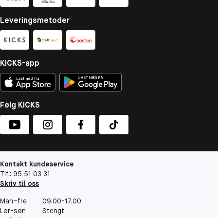
Leveringsmetoder
KICKS-app
Følg KICKS
Kontakt kundeservice
Tlf.: 95 51 03 31
Skriv til oss
Man–fre
09.00-17.00
Lør-søn
Stengt