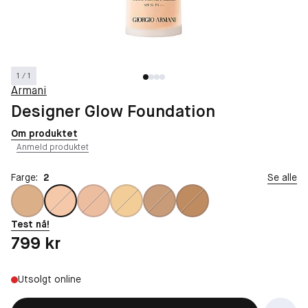
1 / 1
Armani
Designer Glow Foundation
Om produktet
Anmeld produktet
Farge:
2
Se alle
Test nå!
Pris: 799 kr
799 kr
Utsolgt online