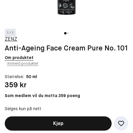
1 / 1
ZENZ
Anti-Ageing Face Cream Pure No. 101
Om produktet
Anmeld produktet
Størrelse:
50 ml
Pris: 359 kr
359 kr
Som medlem vil du motta 359 poeng
Selges kun på nett
Kjøp