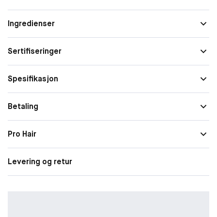
Huden får tilført øyeblikkelig fukt, og blir glattere og mykere
med reduserte rynker og et fyldigere utseende.
Ingredienser
Sertifiseringer
Spesifikasjon
Betaling
Pro Hair
Levering og retur