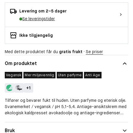
Levering om 2–5 dager
Se leveringstider
Ikke tilgjengelig
Med dette produktet får du
gratis frakt
·
Se priser
Om produktet
Vegansk
Mer miljøvennlig
Uten parfyme
Anti Age
+
1
Tilfører og bevarer fukt til huden. Uten parfyme og eterisk olje.
Svanemerket / vegansk / pH 5,1-5,4. Antiage-ansiktskrem med
økologisk kaldpresset avokadoolje og antiage-ingredienser
som er dokumentert ytterst effektive til å redusere rynker. Det
dobbelte peptidet Matrixyl-3000 og hyaluronsyre bidrar til å
Spesielle behov
Anti Age
Bruk
omstrukturere, reparere, opprettholde og gjenopprette huden.