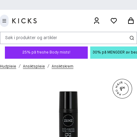
Søk i produkter og artikler
25% på freshe Body mists!
30% på MENGDER av beauty
/
/
Hudpleie
Ansiktspleie
Ansiktskrem