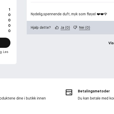
1
Nydelig,spennende duft, myk som fløyel ❤️❤️🌹
0
0
0
Hjalp dette?
Ja
(
0
)
Nei
(
0
)
0
Vis
g. Les
Betalingsmetoder
roduktene dine i butikk innen
Du kan betale med kor