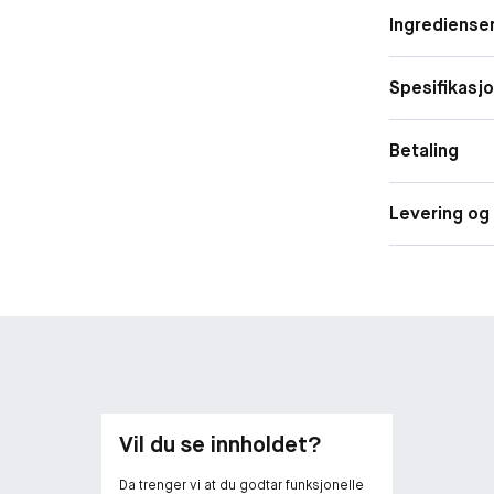
det ikke finnes
Form
Ingrediense
Parfymen har 
Duftfamili
hvorav én av 
vannmelon.
Spesifikasj
MÉNAGE À TROI
Produktet inne
Betaling
Levering og 
Vil du se innholdet?
Da trenger vi at du godtar funksjonelle