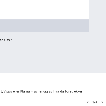
er 1 av 1
t, Vipps eller Klarna – avhengig av hva du foretrekker
1
/
4