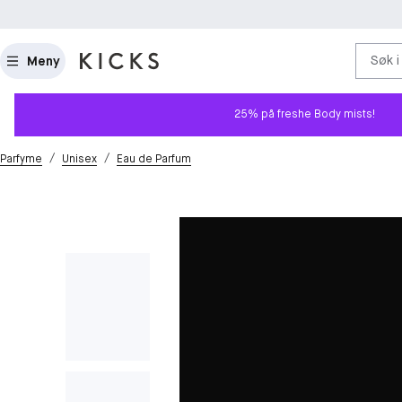
Søk i
Meny
25% på freshe Body mists!
/
/
Parfyme
Unisex
Eau de Parfum