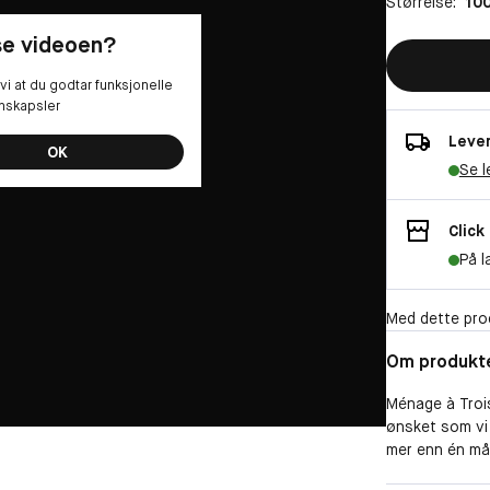
Størrelse:
100
 se videoen?
vi at du godtar funksjonelle
nskapsler
Lever
OK
Se l
Click
På l
Med dette pro
Om produkt
Ménage à Trois
ønsket som vi 
mer enn én måt
frihet, for å 