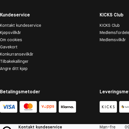
Kundeservice
KICKS Club
Kontakt kundeservice
KICKS Club
Kjøpsvillkår
Medlemsfordele
Om cookies
Medlemsvilkår
Gavekort
Konkurransevilkår
Tilbakekallinger
Angre ditt kjøp
Betalingsmetoder
Leveringsme
Kontakt kundeservice
Man–fre
09