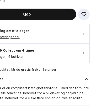
 ml
Kjøp
ing om 5–8 dager
everingstider
 & Collect om 4 timer
ager i
4 butikker
duktet får du
gratis frakt
·
Se priser
et
 er en komplisert kjærlighetshistorie – med det forbudte,
alle tenker på, behovet for å bli elsket og begjært, på
e. Behovet for å elske flere enn én og føle absolutt
ta sjanser og kaste seg ut i en verden full av drømmer der