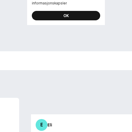
informasjonskapsler
OK
E
Eli