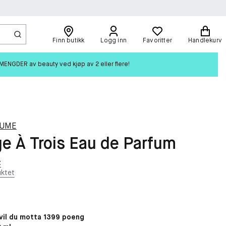
Finn butikk
Logg inn
Favoritter
Handlekurv
ENGDER av beauty ved kjøp av 2 eller flere!
FUME
 À Trois Eau de Parfum
t
ktet
il du motta 1399 poeng