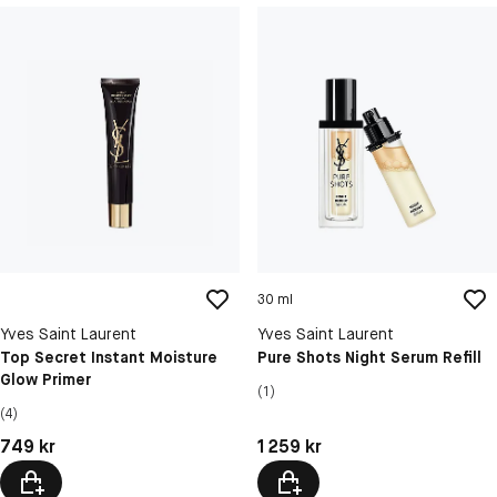
30 ml
Yves Saint Laurent
Yves Saint Laurent
Top Secret Instant Moisture
Pure Shots Night Serum Refill
Glow Primer
(1)
(4)
Pris: 749 kr
Pris: 1 259 kr
749 kr
1 259 kr