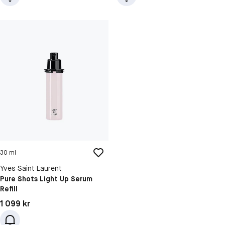
30 ml
Yves Saint Laurent
Pure Shots Light Up Serum
Refill
Pris: 1 099 kr
1 099 kr