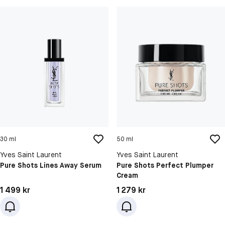
30 ml
50 ml
Yves Saint Laurent
Yves Saint Laurent
Pure Shots Lines Away Serum
Pure Shots Perfect Plumper
Cream
Pris: 1 499 kr
Pris: 1 279 kr
1 499 kr
1 279 kr