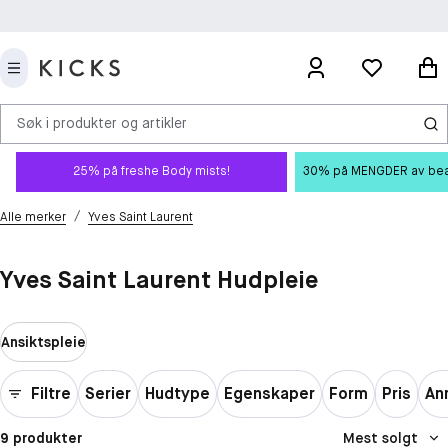
Søk i produkter og artikler
25% på freshe Body mists!
30% på MENGDER av beauty
/
Alle merker
Yves Saint Laurent
Yves Saint Laurent Hudpleie
Ansiktspleie
Filtre
Serier
Hudtype
Egenskaper
Form
Pris
An
9 produkter
Mest solgt