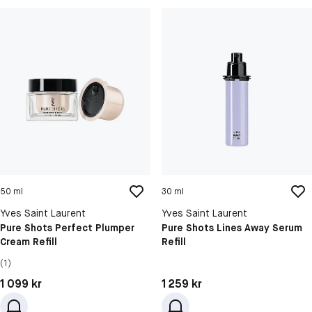
50 ml
30 ml
Yves Saint Laurent
Yves Saint Laurent
Pure Shots Perfect Plumper
Pure Shots Lines Away Serum
Cream Refill
Refill
(1)
Pris: 1 099 kr
Pris: 1 259 kr
1 099 kr
1 259 kr