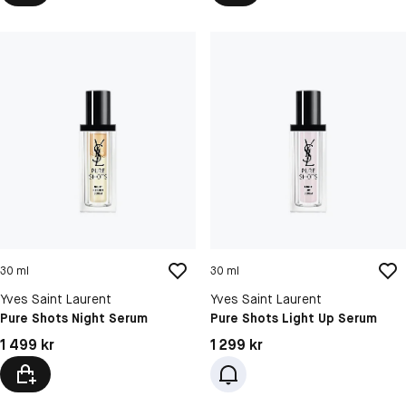
30 ml
30 ml
Yves Saint Laurent
Yves Saint Laurent
Pure Shots Night Serum
Pure Shots Light Up Serum
Pris: 1 499 kr
Pris: 1 299 kr
1 499 kr
1 299 kr