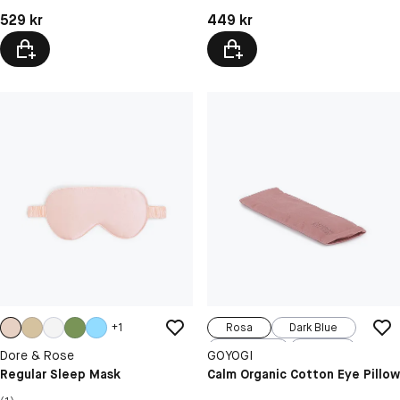
Pris: 529 kr
Pris: 449 kr
529 kr
449 kr
+
1
Rosa
Dark Blue
Mørkebrunt
Mørk grå
Dore & Rose
GOYOGI
Naturlig
Regular Sleep Mask
Calm Organic Cotton Eye Pillow