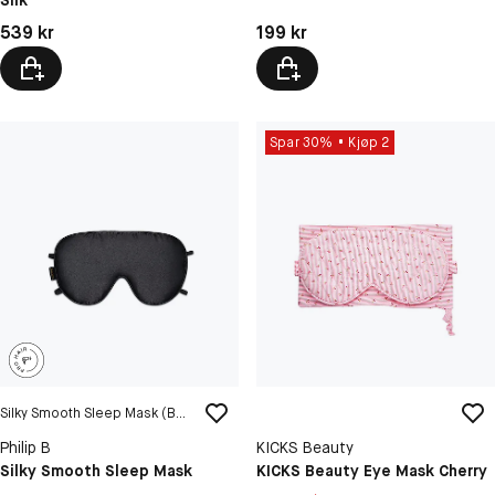
Pris: 539 kr
Pris: 199 kr
539 kr
199 kr
Spar 30%
Kjøp 2
Silky Smooth Sleep Mask (Black)
Philip B
KICKS Beauty
Silky Smooth Sleep Mask
KICKS Beauty Eye Mask Cherry