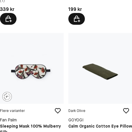
(1)
Pris: 339 kr
Pris: 199 kr
339 kr
199 kr
Flere varianter
Dark Olive
Fan Palm
GOYOGI
Sleeping Mask 100% Mulberry
Calm Organic Cotton Eye Pillow
Silk