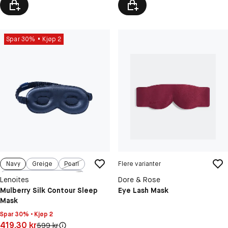
Spar 30%
Kjøp 2
Navy
Greige
Pearl
Flere varianter
Black
Lenoites
Dore & Rose
Mulberry Silk Contour Sleep
Eye Lash Mask
Mask
Spar 30% • Kjøp 2
Pris: 419,30 kr
419,30 kr
Original pris:
599 kr