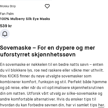
Mokka Strip
Fan Palm
100% Mulberry Silk Eye Masks
Pris: 539 kr
539 kr
Sovemaske – For en dypere og mer
uforstyrret skjønnhetssøvn
En sovemaske er nøkkelen til en bedre natts søvn – enten
du vil blokkere lys, roe ned raskere eller våkne mer uthvilt.
Hos KICKS finner du nøye utvalgte sovemasker som
kombinerer komfort, funksjon og stil. Perfekt både hjemme
og på reise, eller når du vil optimalisere skjønnhetsrutinen
din om natten. Utforsk vårt utvalg av silke-sovemaske og
andre komfortable alternativer.
Hvis du ønsker tips til
hvordan du kan forbedre søvnen din, har vi samlet tips
her
.