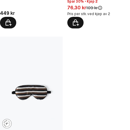
Spar 30% • Kjøp 2
Pris: 76,30 kr
76,30 kr
Original pris:
109 kr
Pris: 449 kr
449 kr
Pris per stk. ved kjøp av 2