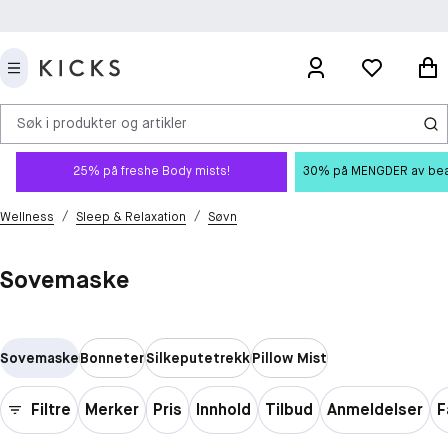
Søk i produkter og artikler
25% på freshe Body mists!
30% på MENGDER av beauty
/
/
Wellness
Sleep & Relaxation
Søvn
Sovemaske
Sovemaske
Bonneter
Silkeputetrekk
Pillow Mist
Filtre
Merker
Pris
Innhold
Tilbud
Anmeldelser
F