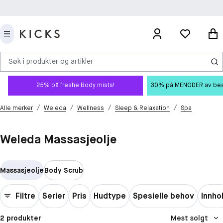
Søk i produkter og artikler
25% på freshe Body mists!
30% på MENGDER av beauty
/
/
/
/
Alle merker
Weleda
Wellness
Sleep & Relaxation
Spa
Weleda Massasjeolje
Massasjeolje
Body Scrub
Filtre
Serier
Pris
Hudtype
Spesielle behov
Innho
2 produkter
Mest solgt