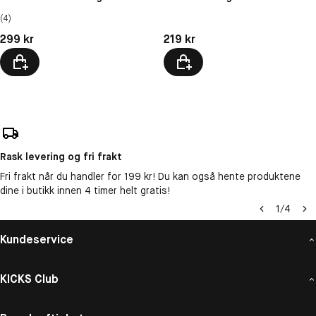
(4)
Pris: 299 kr
Pris: 219 kr
299 kr
219 kr
Rask levering og fri frakt
Fri frakt når du handler for 199 kr! Du kan også hente produktene
dine i butikk innen 4 timer helt gratis!
1
/
4
Kundeservice
KICKS Club