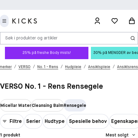
Søk i produkter og artikler
25% på freshe Body mists!
30% på MENGDER av beauty
/
/
/
/
/
 merker
VERSO
No. 1 - Rens
Hudpleie
Ansiktspleie
Ansiktsrens
VERSO No. 1 - Rens Rensegele
Micellar Water
Cleansing Balm
Rensegele
Filtre
Serier
Hudtype
Spesielle behov
Egenskape
1 produkt
Mest solgt