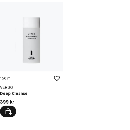
150 ml
VERSO
Deep Cleanse
Pris: 399 kr
399 kr