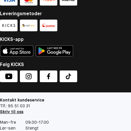
Leveringsmetoder
KICKS-app
Følg KICKS
Kontakt kundeservice
Tlf.: 95 51 03 31
Skriv til oss
Man–fre
09.00-17.00
Lør-søn
Stengt