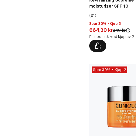
Revitalizing Supreme 
moisturizer SPF 10
(21)
Spar 30% • Kjøp 2
Pris: 664,30 kr
664,30 kr
Original pris
949 kr
Pris per stk. ved kjøp av 2
Spar 30%
Kjøp 2