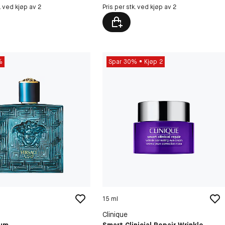
k. ved kjøp av 2
Pris per stk. ved kjøp av 2
%
Spar 30%
Kjøp 2
15 ml
Clinique