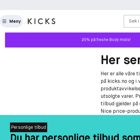
Søk i
Meny
25% på freshe Body mists!
Her ser
Her er alle våre 
på kicks.no og i 
produktavvikelse
utsolgte varer. P
tilbud gjelder på
Nice price-produk
Personlige tilbud
Du har personlige tilbud so