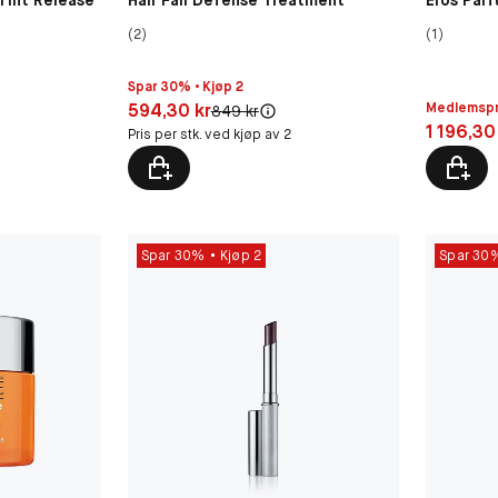
Tint Release
Hair Fall Defense Treatment
Eros Par
(2)
(1)
Spar 30% • Kjøp 2
Pris: 594,30 kr
594,30 kr
Medlemspr
:
Original pris:
849 kr
Pris: 1 19
1 196,30
Pris per stk. ved kjøp av 2
Spar 30%
Kjøp 2
Spar 30