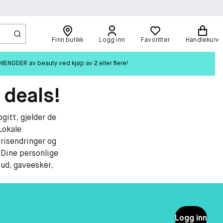
Finn butikk
Logg inn
Favoritter
Handlekurv
ENGDER av beauty ved kjøp av 2 eller flere!
 deals!
gitt, gjelder de
Lokale
risendringer og
. Dine personlige
bud, gaveesker,
Logg inn