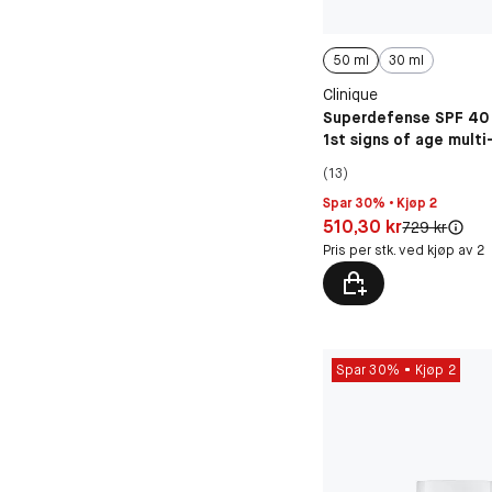
50 ml
30 ml
Clinique
Superdefense SPF 40 
1st signs of age multi
gel
(13)
Spar 30% • Kjøp 2
Pris: 510,30 kr
510,30 kr
Original pris:
729 kr
Pris per stk. ved kjøp av 2
Spar 30%
Kjøp 2