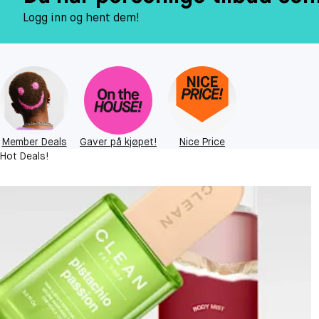
Logg inn og hent dem!
Member Deals
Gaver på kjøpet!
Nice Price
Hot Deals!