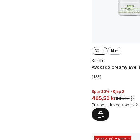
30 ml
14 ml
Kiehl’s
Avocado Creamy Eye 
(133)
Spar 30% • Kjøp 2
Pris: 465,50 kr
465,50 kr
Original pris
665 kr
Pris per stk. ved kjøp av 2
Spar 30%
Kjøp 2