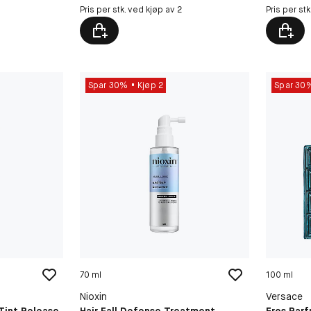
Pris per stk. ved kjøp av 2
Pris per st
Spar 30%
Kjøp 2
Spar 30
70 ml
100 ml
Nioxin
Versace