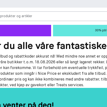
 produkter og artikler
30% på M
 du alle våre fantastiske
tilbud og rabattkoder akkurat nå! Med mindre noe annet er opp
våre butikker t.o.m. 18.08.2026 eller så langt lageret rekker. 
r kan forekomme. Vi tar forbehold om eventuelle trykkfeil, p
rodukter som inngår i Nice Price er ekskludert fra alle tilbud
 ordinær pris og kan ikke kombineres med andre rabatter, til
ter, ved kjøp av gavekort eller Treats services.
m venter på deg!