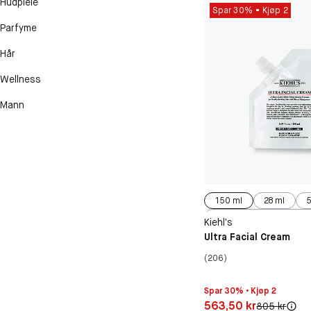
Hudpleie
Spar 30%
Kjøp 2
Parfyme
Hår
Wellness
Mann
150 ml
28 ml
5
125 ml
Kiehl’s
Ultra Facial Cream
(206)
Spar 30% • Kjøp 2
Pris: 563,50 kr
563,50 kr
Original pris:
805 kr