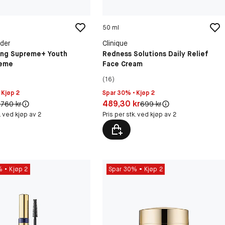
50 ml
der
Clinique
zing Supreme+ Youth
Redness Solutions Daily Relief
reme
Face Cream
(16)
 Kjøp 2
Spar 30% • Kjøp 2
2 kr
Pris: 489,30 kr
489,30 kr
riginal pris:
Original pris:
 760 kr
699 kr
k. ved kjøp av 2
Pris per stk. ved kjøp av 2
%
Kjøp 2
Spar 30%
Kjøp 2