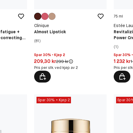
75 ml
Clinique
Estée Lau
fatigue +
Almost Lipstick
Revitali
-correcting
Power C
(81)
(1)
Spar 30% • Kjøp 2
Spar 30% •
Pris: 209,30 kr
Pris: 1 23
209,30 kr
1 232 kr
Original pris:
O
299 kr
1
Pris per stk. ved kjøp av 2
Pris per st
Spar 30%
Kjøp 2
Spar 30