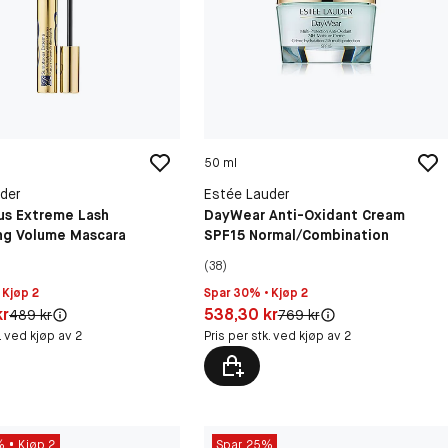
50 ml
der
Estée Lauder
s Extreme Lash
DayWear Anti-Oxidant Cream
ing Volume Mascara
SPF15 Normal/Combination
(38)
 Kjøp 2
Spar 30% • Kjøp 2
30 kr
Pris: 538,30 kr
kr
538,30 kr
Original pris:
Original pris:
489 kr
769 kr
k. ved kjøp av 2
Pris per stk. ved kjøp av 2
%
Kjøp 2
Spar 25%