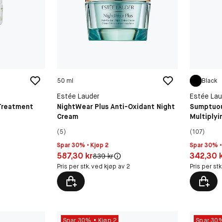
50 ml
Black
Estée Lauder
Estée Lau
Treatment
NightWear Plus Anti-Oxidant Night
Sumptuou
Cream
Multiply
(5)
(107)
Spar 30% • Kjøp 2
Spar 30% •
Pris: 587,30 kr
Pris: 342,
587,30 kr
342,30 
:
Original pris:
839 kr
Pris per stk. ved kjøp av 2
Pris per st
Spar 30%
Kjøp 2
Spar 30