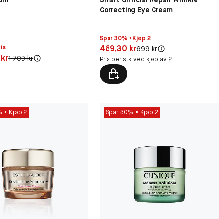
fum
Smart Clinicial Repair Wrinkle
Correcting Eye Cream
Spar 30% • Kjøp 2
Pris: 489,30 kr
is
489,30 kr
Original pris:
699 kr
6,30 kr
 kr
Original pris:
1 709 kr
Pris per stk. ved kjøp av 2
%
Kjøp 2
Spar 30%
Kjøp 2