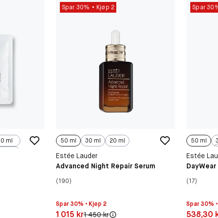
Spar 30%
Kjøp 2
Spar 30
0 ml
50 ml
30 ml
20 ml
50 ml
Estée Lauder
Estée Lau
Advanced Night Repair Serum
DayWear 
(190)
(17)
Spar 30% • Kjøp 2
Spar 30% •
Pris: 1 015 kr
Pris: 538,
1 015 kr
538,30 
Original pris:
1 450 kr