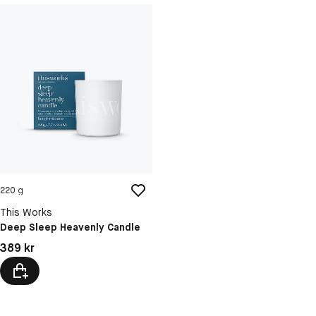
220 g
This Works
Deep Sleep Heavenly Candle
Pris: 389 kr
389 kr