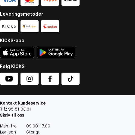
Leveringsmetoder
KICKS-app
Følg KICKS
Kontakt kundeservice
Tlf.: 95 51 03 31
Skriv til oss
Man–fre
09.00-17.00
Lør-søn
Stengt