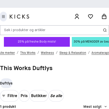
Søk i produkter og artikler
25% på freshe Body mists!
30% på MENGDER av beauty
/
/
/
/
Alle merker
This Works
Wellness
Sleep & Relaxation
Aromaterapi
This Works Duftlys
Duftlys
Filtre
Pris
Butikker
Se alle
1 produkt
Mest solgt