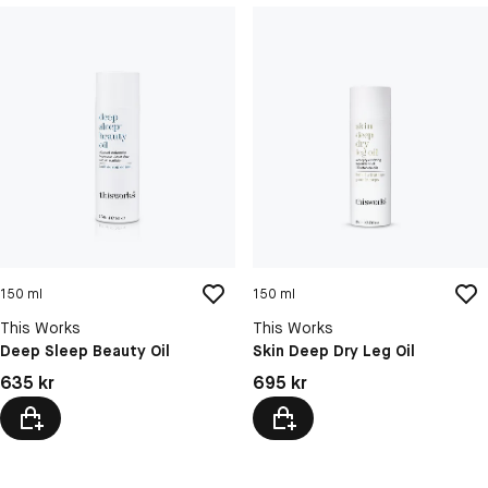
150 ml
150 ml
This Works
This Works
Deep Sleep Beauty Oil
Skin Deep Dry Leg Oil
Pris: 635 kr
Pris: 695 kr
635 kr
695 kr