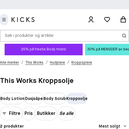
Søk i produkter og artikler
25% på freshe Body mists!
30% på MENGDER av beauty
/
/
/
Alle merker
This Works
Hudpleie
Kroppspleie
This Works Kroppsolje
Body Lotion
Dusjsåpe
Body Scrub
Kroppsolje
Filtre
Pris
Butikker
Se alle
2 produkter
Mest solgt