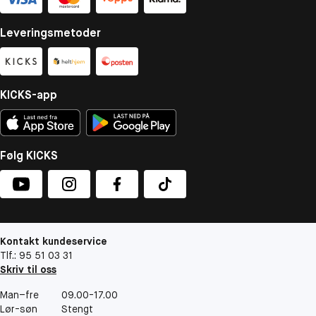
Leveringsmetoder
KICKS-app
Følg KICKS
Kontakt kundeservice
Tlf.: 95 51 03 31
Skriv til oss
Man–fre
09.00-17.00
Lør-søn
Stengt