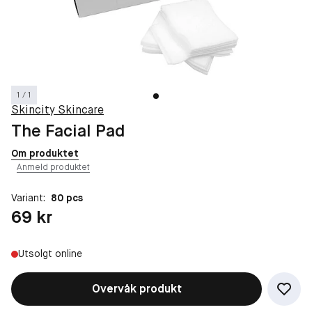
1 / 1
Skincity Skincare
The Facial Pad
Om produktet
Anmeld produktet
Variant:
80 pcs
Pris: 69 kr
69 kr
Utsolgt online
Overvåk produkt