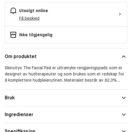
Utsolgt online
Få beskjed
Ikke tilgjengelig
Om produktet
Skincitys The Facial Pad er ultramyke rengjøringspads som er
designet av hudterapeuter og som brukes som et redskap for
å komplettere hudpleierutinen. Materialet består av 82,3%
cellulosefiber og 17,7% rayon. De er skånsomme og snille mot
huden, og absorberer heller ikke for mye væske. Det avrundede
Bruk
designet og fleksibiliteten gjør at den enkelt følger konturene
av ansiktet. Ultramyke rensepads designet av hudterapeuter.
Et redskap som kompletterer hudpleierutinen. Skånsomme mot
Ingredienser
huden og absorberer ikke for mye væske.
Spesifikasjon