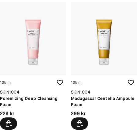
125 ml
125 ml
SKIN1004
SKIN1004
Poremizing Deep Cleansing
Madagascar Centella Ampoule
Foam
Foam
Pris: 229 kr
Pris: 299 kr
229 kr
299 kr