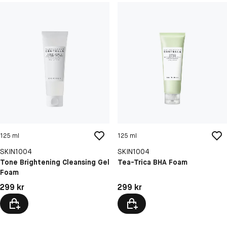
125 ml
125 ml
SKIN1004
SKIN1004
Tone Brightening Cleansing Gel
Tea-Trica BHA Foam
Foam
Pris: 299 kr
Pris: 299 kr
299 kr
299 kr