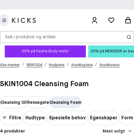
Søk i produkter og artikler
25% på freshe Body mists!
30% på MENGDER av beauty
/
/
/
/
Alle merker
SKIN1004
Hudpleie
Ansiktspleie
Ansiktsrens
SKIN1004 Cleansing Foam
Cleansing Oil
Rensegele
Cleansing Foam
Filtre
Hudtype
Spesielle behov
Egenskaper
Form
4 produkter
Mest solgt