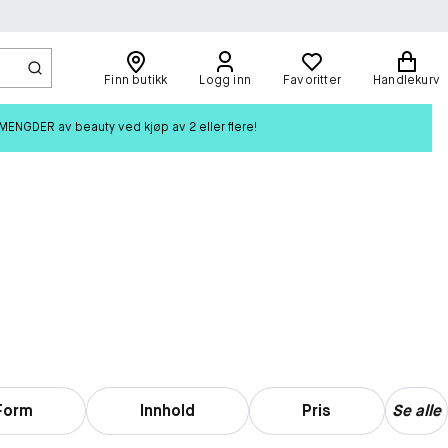
Finn butikk
Logg inn
Favoritter
Handlekurv
ENGDER av beauty ved kjøp av 2 eller flere!
Form
Innhold
Pris
Se alle