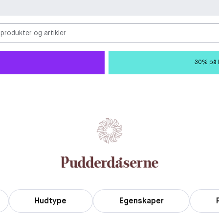
 produkter og artikler
30% på M
Hudtype
Egenskaper