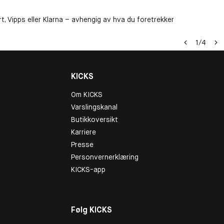
t, Vipps eller Klarna – avhengig av hva du foretrekker
1
/
4
KICKS
Om KICKS
Varslingskanal
Butikkoversikt
Karriere
Presse
Personvernerklæring
KICKS-app
Følg KICKS