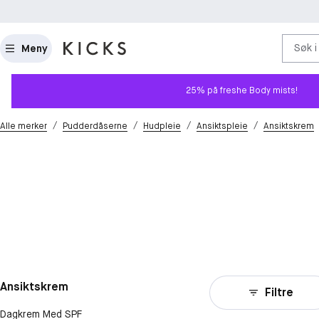
Søk i
Meny
25% på freshe Body mists!
/
/
/
/
Alle merker
Pudderdåserne
Hudpleie
Ansiktspleie
Ansiktskrem
Ansiktskrem
Filtre
Dagkrem Med SPF