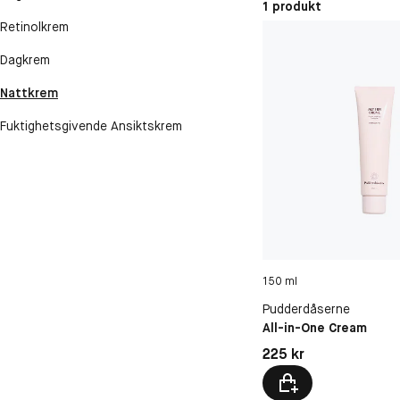
1 produkt
Retinolkrem
Dagkrem
Nattkrem
Fuktighetsgivende Ansiktskrem
150 ml
Pudderdåserne
All-in-One Cream
Pris: 225 kr
225 kr