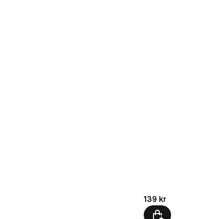
Pris: 139 kr
139 kr