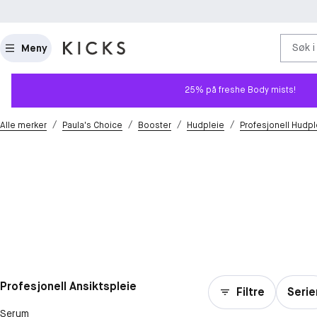
Søk i
Meny
25% på freshe Body mists!
/
/
/
/
Alle merker
Paula's Choice
Booster
Hudpleie
Profesjonell Hudpl
Profesjonell Ansiktspleie
Filtre
Serie
Serum