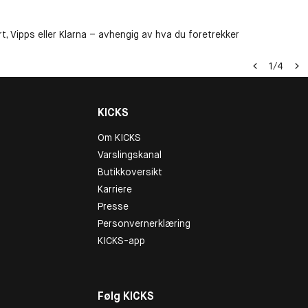
t, Vipps eller Klarna – avhengig av hva du foretrekker
1
/
4
KICKS
Om KICKS
Varslingskanal
Butikkoversikt
Karriere
Presse
Personvernerklæring
KICKS-app
Følg KICKS