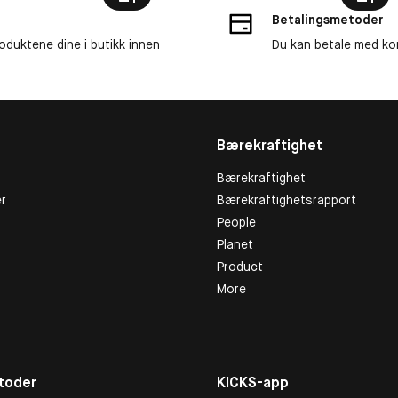
Betalingsmetoder
roduktene dine i butikk innen
Du kan betale med kor
Bærekraftighet
Bærekraftighet
r
Bærekraftighetsrapport
People
Planet
Product
More
toder
KICKS-app