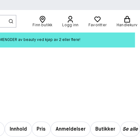
Finn butikk
Logg inn
Favoritter
Handlekurv
ENGDER av beauty ved kjøp av 2 eller flere!
Innhold
Pris
Anmeldelser
Butikker
Se alle