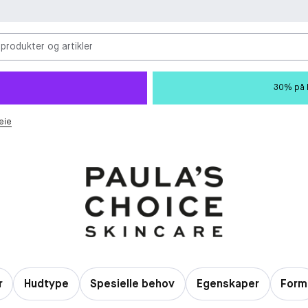
 produkter og artikler
30% på M
eie
r
Hudtype
Spesielle behov
Egenskaper
Form