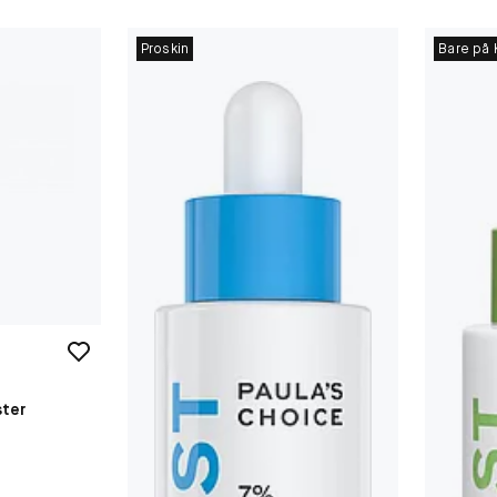
Proskin
Bare på 
ster