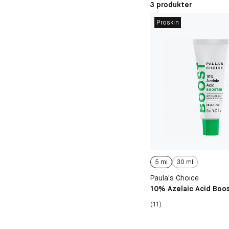
3 produkter
Proskin
5 ml
30 ml
Paula's Choice
10% Azelaic Acid Boo
(11)