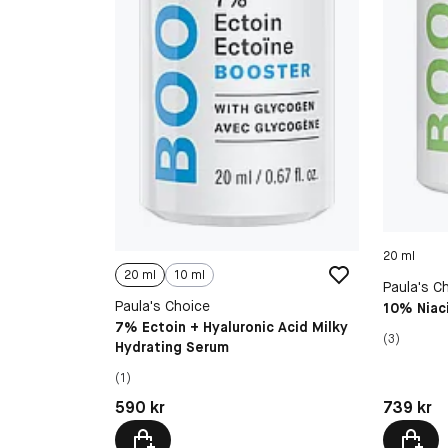
20 ml
20 ml
10 ml
Paula's C
Paula's Choice
10% Niac
7% Ectoin + Hyaluronic Acid Milky
(3)
Hydrating Serum
(1)
Pris: 590 kr
Pris: 739 
590 kr
739 kr