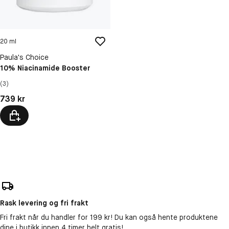
20 ml
Paula's Choice
10% Niacinamide Booster
(3)
Pris: 739 kr
739 kr
Rask levering og fri frakt
Fri frakt når du handler for 199 kr! Du kan også hente produktene
dine i butikk innen 4 timer helt gratis!