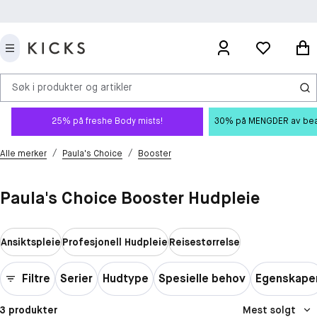
Søk i produkter og artikler
25% på freshe Body mists!
30% på MENGDER av beauty
/
/
Alle merker
Paula's Choice
Booster
Paula's Choice Booster Hudpleie
Ansiktspleie
Profesjonell Hudpleie
Reisestørrelse
Filtre
Serier
Hudtype
Spesielle behov
Egenskape
3 produkter
Mest solgt