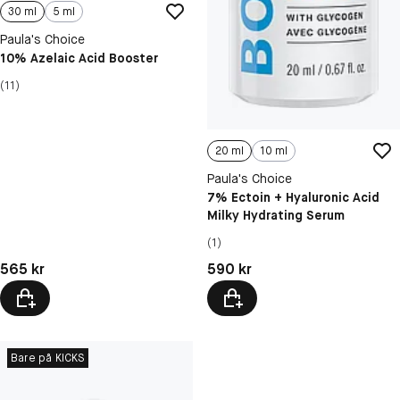
30 ml
5 ml
Paula's Choice
10% Azelaic Acid Booster
(11)
20 ml
10 ml
Paula's Choice
7% Ectoin + Hyaluronic Acid
Milky Hydrating Serum
(1)
Pris: 565 kr
Pris: 590 kr
565 kr
590 kr
Bare på KICKS