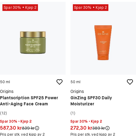
Spar 30%
Kjøp 2
Spar 30%
Kjøp 2
50 ml
50 ml
Origins
Origins
Plantscription SPF25 Power
GinZing SPF30 Daily
Anti-Aging Face Cream
Moisturizer
(12)
(1)
Spar 30% • Kjøp 2
Spar 30% • Kjøp 2
Pris: 587,30 kr
Pris: 272,30 kr
587,30 kr
272,30 kr
Original pris:
Original pris:
839 kr
389 kr
Pris per stk. ved kjøp av 2
Pris per stk. ved kjøp av 2