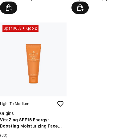
Spar 30%
Kjøp 2
Light To Medium
Origins
VitaZing SPF15 Energy-
Boosting Moisturizing Face
Cream
(33)