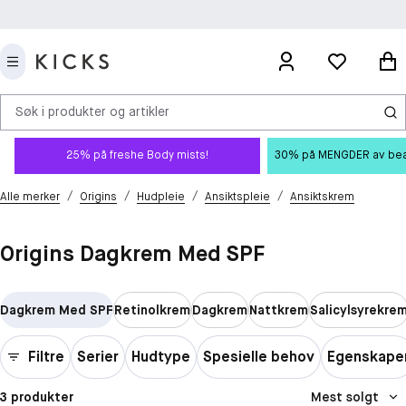
Søk i produkter og artikler
25% på freshe Body mists!
30% på MENGDER av beauty
/
/
/
/
Alle merker
Origins
Hudpleie
Ansiktspleie
Ansiktskrem
Origins Dagkrem Med SPF
Dagkrem Med SPF
Retinolkrem
Dagkrem
Nattkrem
Salicylsyrekre
Filtre
Serier
Hudtype
Spesielle behov
Egenskape
3 produkter
Mest solgt