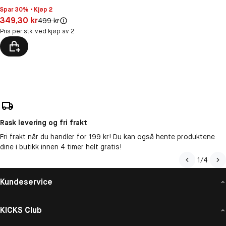
Spar 30% • Kjøp 2
Pris: 349,30 kr
349,30 kr
Original pris:
499 kr
Pris per stk. ved kjøp av 2
Rask levering og fri frakt
Fri frakt når du handler for 199 kr! Du kan også hente produktene
dine i butikk innen 4 timer helt gratis!
1
/
4
Kundeservice
KICKS Club